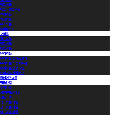
청고벽돌
백고ㆍ회고벽돌
컬러벽돌
가공벽돌
유약벽돌
국내롱브릭
고벽돌
적고벽돌
청고벽돌
백고벽돌
유리벽돌
유리벽돌 전제품보기
유리벽돌 시공 매뉴얼
유리벽돌 영상 모음
유리벽돌 카달로그
글레이즈벽돌
벽돌타일
수입타일
롱(와이드) 타일
점토타일
적고벽돌 타일
청고벽돌 타일
백고벽돌 타일