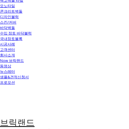
백고벽돌 타일
모노타일
콘크리트벽돌
디자인블럭
스킨/커버
바닥벽돌
수입 점토 바닥블럭
국내점토블록
시공사례
고객센터
회사소개
Now 브릭랜드
동영상
뉴스레터
샘플&견적신청서
프로모션
브릭랜드