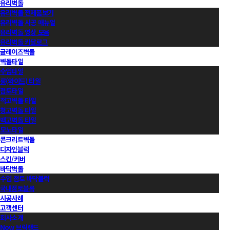
유리벽돌
유리벽돌 전제품보기
유리벽돌 시공 매뉴얼
유리벽돌 영상 모음
유리벽돌 카달로그
글레이즈벽돌
벽돌타일
수입타일
롱(와이드) 타일
점토타일
적고벽돌 타일
청고벽돌 타일
백고벽돌 타일
모노타일
콘크리트벽돌
디자인블럭
스킨/커버
바닥벽돌
수입 점토 바닥블럭
국내점토블록
시공사례
고객센터
회사소개
Now 브릭랜드