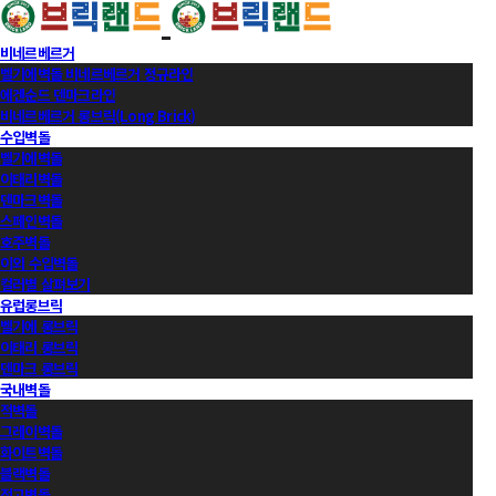
비네르베르거
벨기에벽돌 비네르베르거 정규라인
에겐순드 덴마크라인
비네르베르거 롱브릭(Long Brick)
수입벽돌
벨기에벽돌
이태리벽돌
덴마크벽돌
스페인벽돌
호주벽돌
이외 수입벽돌
컬러별 살펴보기
유럽롱브릭
벨기에 롱브릭
이태리 롱브릭
덴마크 롱브릭
국내벽돌
적벽돌
그레이벽돌
화이트벽돌
블랙벽돌
적고벽돌