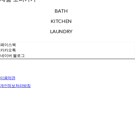
BATH
KITCHEN
LAUNDRY
페이스북
카카오톡
네이버 블로그
이용약관
개인정보처리방침
사업자정보확인
상호: 브릭랜드 | 대표: 유재훈 | 개인정보관리책임자: 유재훈 | 전화: 031-322-4780 | 이메일:
yjh47801@gmail.com
주소: 경기도 용인시 처인구 포곡읍 백옥대로 1828 전시장 | 사업자등록번호:
129-38-77249
| 통
신판매:
없음
| 호스팅제공자: (주)식스샵