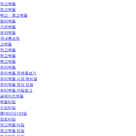
적고벽돌
청고벽돌
백고ㆍ회고벽돌
컬러벽돌
가공벽돌
유약벽돌
국내롱브릭
고벽돌
적고벽돌
청고벽돌
백고벽돌
유리벽돌
유리벽돌 전제품보기
유리벽돌 시공 매뉴얼
유리벽돌 영상 모음
유리벽돌 카달로그
글레이즈벽돌
벽돌타일
수입타일
롱(와이드) 타일
점토타일
적고벽돌 타일
청고벽돌 타일