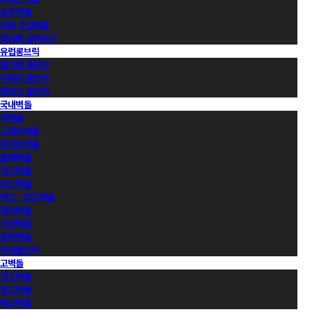
호주벽돌
이외 수입벽돌
컬러별 살펴보기
유럽롱브릭
벨기에 롱브릭
이태리 롱브릭
덴마크 롱브릭
국내벽돌
적벽돌
그레이벽돌
화이트벽돌
블랙벽돌
적고벽돌
청고벽돌
백고ㆍ회고벽돌
컬러벽돌
가공벽돌
유약벽돌
국내롱브릭
고벽돌
적고벽돌
청고벽돌
백고벽돌