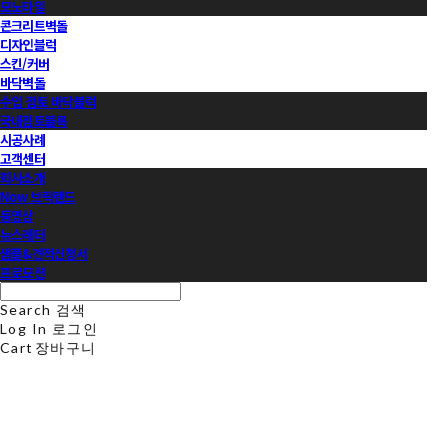
모노타일
콘크리트벽돌
디자인블럭
스킨/커버
바닥벽돌
수입 점토 바닥블럭
국내점토블록
시공사례
고객센터
회사소개
Now 브릭랜드
동영상
뉴스레터
샘플&견적신청서
프로모션
Search
검색
Log In
로그인
Cart
장바구니