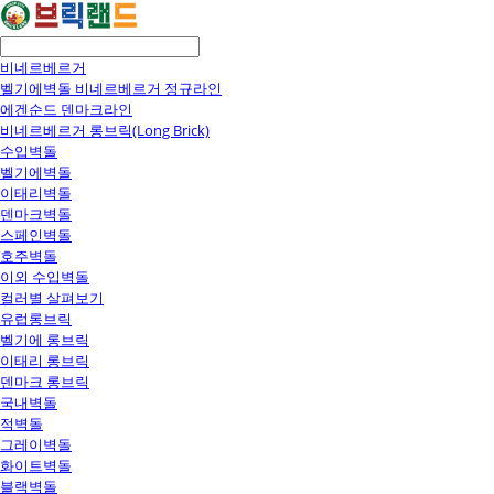
비네르베르거
벨기에벽돌 비네르베르거 정규라인
에겐순드 덴마크라인
비네르베르거 롱브릭(Long Brick)
수입벽돌
벨기에벽돌
이태리벽돌
덴마크벽돌
스페인벽돌
호주벽돌
이외 수입벽돌
컬러별 살펴보기
유럽롱브릭
벨기에 롱브릭
이태리 롱브릭
덴마크 롱브릭
국내벽돌
적벽돌
그레이벽돌
화이트벽돌
블랙벽돌