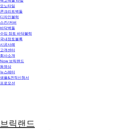
백고벽돌 타일
모노타일
콘크리트벽돌
디자인블럭
스킨/커버
바닥벽돌
수입 점토 바닥블럭
국내점토블록
시공사례
고객센터
회사소개
Now 브릭랜드
동영상
뉴스레터
샘플&견적신청서
프로모션
브릭랜드