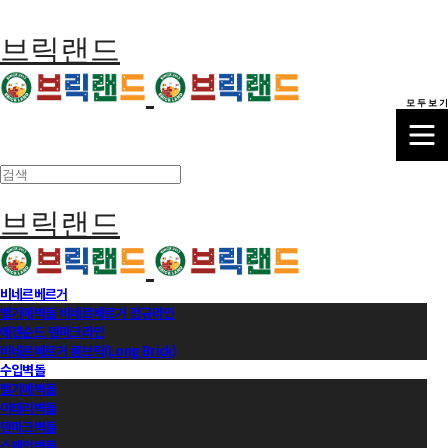
브릭랜드
모 두 보 기
브릭랜드
비네르베르거
벨기에벽돌 비네르베르거 정규라인
에겐순드 덴마크라인
비네르베르거 롱브릭(Long Brick)
수입벽돌
벨기에벽돌
이태리벽돌
덴마크벽돌
스페인벽돌