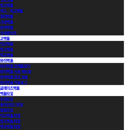
청고벽돌
백고ㆍ회고벽돌
컬러벽돌
가공벽돌
유약벽돌
국내롱브릭
고벽돌
적고벽돌
청고벽돌
백고벽돌
유리벽돌
유리벽돌 전제품보기
유리벽돌 시공 매뉴얼
유리벽돌 영상 모음
유리벽돌 카달로그
글레이즈벽돌
벽돌타일
수입타일
롱(와이드) 타일
점토타일
적고벽돌 타일
청고벽돌 타일
백고벽돌 타일