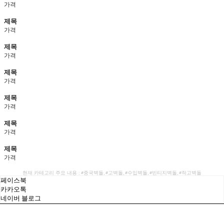
가격
제목
가격
제목
가격
제목
가격
제목
가격
제목
가격
제목
가격
현재 카테고리 주요 내용 : #중국벽돌, #고벽돌, #수입벽돌, #빈티지벽돌, #적고벽돌
페이스북
카카오톡
네이버 블로그