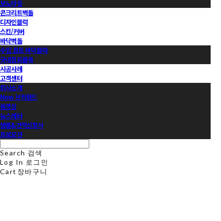
모노타일
콘크리트벽돌
디자인블럭
스킨/커버
바닥벽돌
수입 점토 바닥블럭
국내점토블록
시공사례
고객센터
회사소개
Now 브릭랜드
동영상
뉴스레터
샘플&견적신청서
프로모션
Search
검색
Log In
로그인
Cart
장바구니