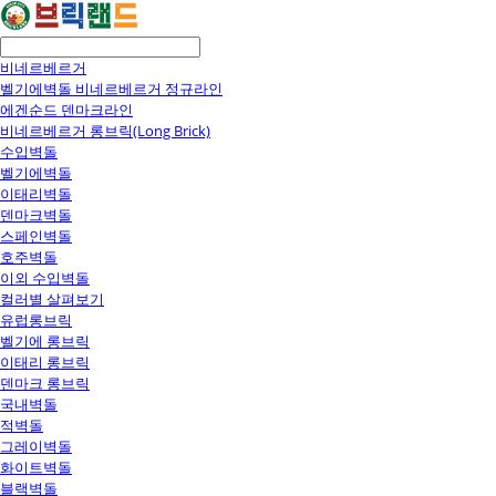
비네르베르거
벨기에벽돌 비네르베르거 정규라인
에겐순드 덴마크라인
비네르베르거 롱브릭(Long Brick)
수입벽돌
벨기에벽돌
이태리벽돌
덴마크벽돌
스페인벽돌
호주벽돌
이외 수입벽돌
컬러별 살펴보기
유럽롱브릭
벨기에 롱브릭
이태리 롱브릭
덴마크 롱브릭
국내벽돌
적벽돌
그레이벽돌
화이트벽돌
블랙벽돌