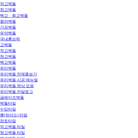
적고벽돌
청고벽돌
백고ㆍ회고벽돌
컬러벽돌
가공벽돌
유약벽돌
국내롱브릭
고벽돌
적고벽돌
청고벽돌
백고벽돌
유리벽돌
유리벽돌 전제품보기
유리벽돌 시공 매뉴얼
유리벽돌 영상 모음
유리벽돌 카달로그
글레이즈벽돌
벽돌타일
수입타일
롱(와이드) 타일
점토타일
적고벽돌 타일
청고벽돌 타일