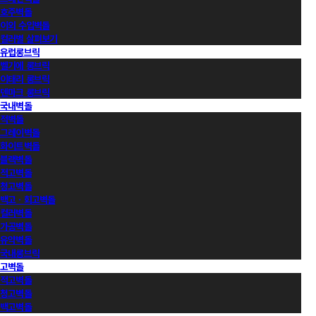
호주벽돌
이외 수입벽돌
컬러별 살펴보기
유럽롱브릭
벨기에 롱브릭
이태리 롱브릭
덴마크 롱브릭
국내벽돌
적벽돌
그레이벽돌
화이트벽돌
블랙벽돌
적고벽돌
청고벽돌
백고ㆍ회고벽돌
컬러벽돌
가공벽돌
유약벽돌
국내롱브릭
고벽돌
적고벽돌
청고벽돌
백고벽돌