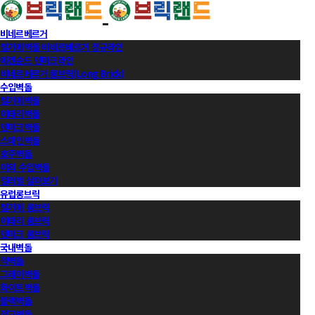
비네르베르거
벨기에벽돌 비네르베르거 정규라인
에겐순드 덴마크라인
비네르베르거 롱브릭(Long Brick)
수입벽돌
벨기에벽돌
이태리벽돌
덴마크벽돌
스페인벽돌
호주벽돌
이외 수입벽돌
컬러별 살펴보기
유럽롱브릭
벨기에 롱브릭
이태리 롱브릭
덴마크 롱브릭
국내벽돌
적벽돌
그레이벽돌
화이트벽돌
블랙벽돌
적고벽돌