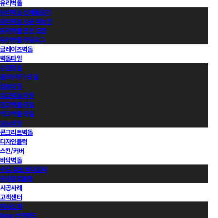
유리벽돌
유리벽돌 전제품보기
유리벽돌 시공 매뉴얼
유리벽돌 영상 모음
유리벽돌 카달로그
글레이즈벽돌
벽돌타일
수입타일
롱(와이드) 타일
점토타일
적고벽돌 타일
청고벽돌 타일
백고벽돌 타일
모노타일
콘크리트벽돌
디자인블럭
스킨/커버
바닥벽돌
수입 점토 바닥블럭
국내점토블록
시공사례
고객센터
회사소개
Now 브릭랜드