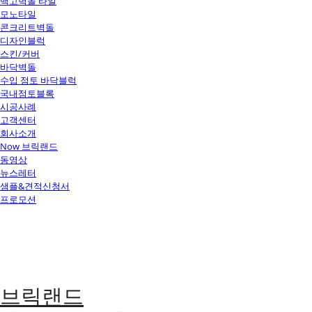
백고벽돌 타일
모노타일
콘크리트벽돌
디자인블럭
스킨/커버
바닥벽돌
수입 점토 바닥블럭
국내점토블록
시공사례
고객센터
회사소개
Now 브릭랜드
동영상
뉴스레터
샘플&견적신청서
프로모션
브릭랜드