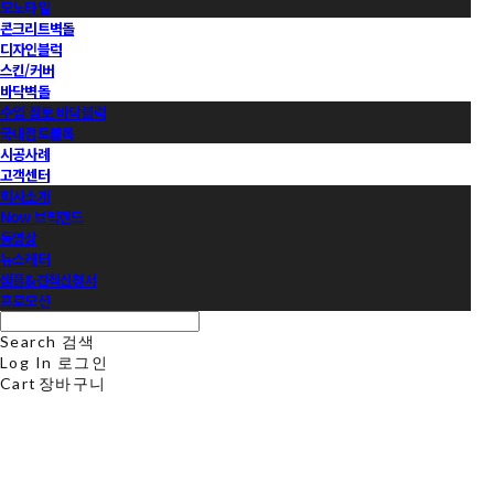
모노타일
콘크리트벽돌
디자인블럭
스킨/커버
바닥벽돌
수입 점토 바닥블럭
국내점토블록
시공사례
고객센터
회사소개
Now 브릭랜드
동영상
뉴스레터
샘플&견적신청서
프로모션
Search
검색
Log In
로그인
Cart
장바구니