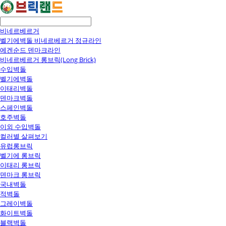
비네르베르거
벨기에벽돌 비네르베르거 정규라인
에겐순드 덴마크라인
비네르베르거 롱브릭(Long Brick)
수입벽돌
벨기에벽돌
이태리벽돌
덴마크벽돌
스페인벽돌
호주벽돌
이외 수입벽돌
컬러별 살펴보기
유럽롱브릭
벨기에 롱브릭
이태리 롱브릭
덴마크 롱브릭
국내벽돌
적벽돌
그레이벽돌
화이트벽돌
블랙벽돌