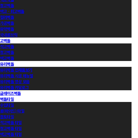
청고벽돌
백고ㆍ회고벽돌
컬러벽돌
가공벽돌
유약벽돌
국내롱브릭
고벽돌
적고벽돌
청고벽돌
백고벽돌
유리벽돌
유리벽돌 전제품보기
유리벽돌 시공 매뉴얼
유리벽돌 영상 모음
유리벽돌 카달로그
글레이즈벽돌
벽돌타일
수입타일
롱(와이드) 타일
점토타일
적고벽돌 타일
청고벽돌 타일
백고벽돌 타일