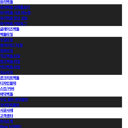
유리벽돌
유리벽돌 전제품보기
유리벽돌 시공 매뉴얼
유리벽돌 영상 모음
유리벽돌 카달로그
글레이즈벽돌
벽돌타일
수입타일
롱(와이드) 타일
점토타일
적고벽돌 타일
청고벽돌 타일
백고벽돌 타일
모노타일
콘크리트벽돌
디자인블럭
스킨/커버
바닥벽돌
수입 점토 바닥블럭
국내점토블록
시공사례
고객센터
회사소개
Now 브릭랜드