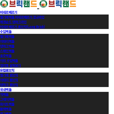
비네르베르거
벨기에벽돌 비네르베르거 정규라인
에겐순드 덴마크라인
비네르베르거 롱브릭(Long Brick)
수입벽돌
벨기에벽돌
이태리벽돌
덴마크벽돌
스페인벽돌
호주벽돌
이외 수입벽돌
컬러별 살펴보기
유럽롱브릭
벨기에 롱브릭
이태리 롱브릭
덴마크 롱브릭
국내벽돌
적벽돌
그레이벽돌
화이트벽돌
블랙벽돌
적고벽돌