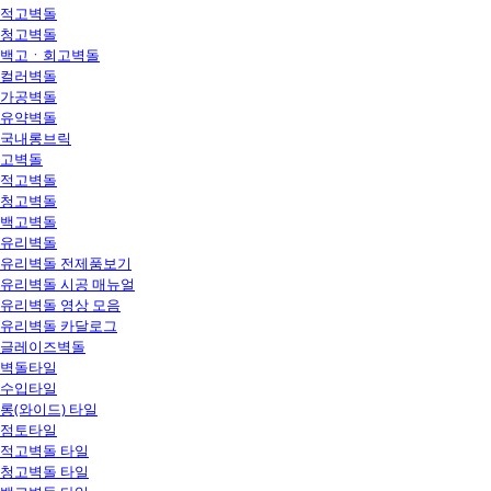
적고벽돌
청고벽돌
백고ㆍ회고벽돌
컬러벽돌
가공벽돌
유약벽돌
국내롱브릭
고벽돌
적고벽돌
청고벽돌
백고벽돌
유리벽돌
유리벽돌 전제품보기
유리벽돌 시공 매뉴얼
유리벽돌 영상 모음
유리벽돌 카달로그
글레이즈벽돌
벽돌타일
수입타일
롱(와이드) 타일
점토타일
적고벽돌 타일
청고벽돌 타일