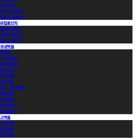
호주벽돌
이외 수입벽돌
컬러별 살펴보기
유럽롱브릭
벨기에 롱브릭
이태리 롱브릭
덴마크 롱브릭
국내벽돌
적벽돌
그레이벽돌
화이트벽돌
블랙벽돌
적고벽돌
청고벽돌
백고ㆍ회고벽돌
컬러벽돌
가공벽돌
유약벽돌
국내롱브릭
고벽돌
적고벽돌
청고벽돌
백고벽돌