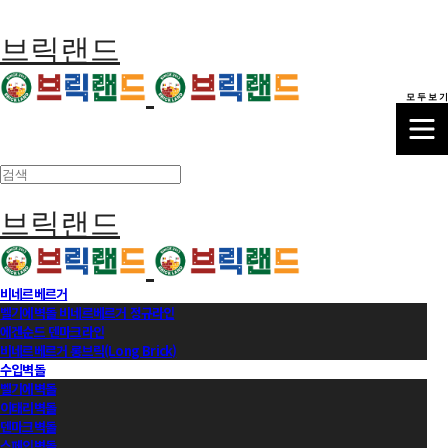
브릭랜드
모 두 보 기
브릭랜드
비네르베르거
벨기에벽돌 비네르베르거 정규라인
에겐순드 덴마크라인
비네르베르거 롱브릭(Long Brick)
수입벽돌
벨기에벽돌
이태리벽돌
덴마크벽돌
스페인벽돌