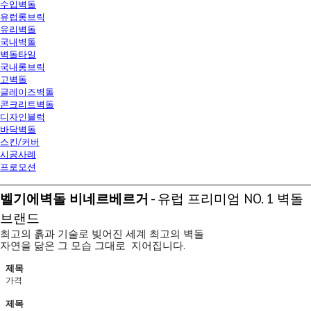
수입벽돌
유럽롱브릭
유리벽돌
국내벽돌
벽돌타일
국내롱브릭
고벽돌
글레이즈벽돌
콘크리트벽돌
디자인블럭
바닥벽돌
스킨/커버
시공사례
프로모션
벨기에벽돌 비네르베르거
- 유럽 프리미엄 NO. 1 벽돌
브랜드
최고의 흙과 기술로 빚어진 세계 최고의 벽돌
자연을 닮은 그 모습 그대로 지어집니다.
제목
가격
제목