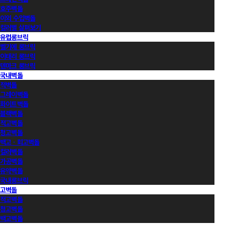
호주벽돌
이외 수입벽돌
컬러별 살펴보기
유럽롱브릭
벨기에 롱브릭
이태리 롱브릭
덴마크 롱브릭
국내벽돌
적벽돌
그레이벽돌
화이트벽돌
블랙벽돌
적고벽돌
청고벽돌
백고ㆍ회고벽돌
컬러벽돌
가공벽돌
유약벽돌
국내롱브릭
고벽돌
적고벽돌
청고벽돌
백고벽돌