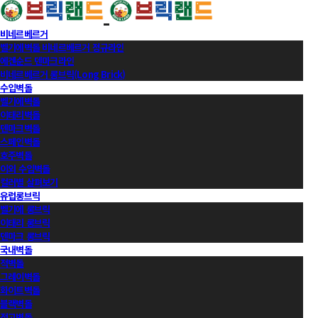
비네르베르거
벨기에벽돌 비네르베르거 정규라인
에겐순드 덴마크라인
비네르베르거 롱브릭(Long Brick)
수입벽돌
벨기에벽돌
이태리벽돌
덴마크벽돌
스페인벽돌
호주벽돌
이외 수입벽돌
컬러별 살펴보기
유럽롱브릭
벨기에 롱브릭
이태리 롱브릭
덴마크 롱브릭
국내벽돌
적벽돌
그레이벽돌
화이트벽돌
블랙벽돌
적고벽돌