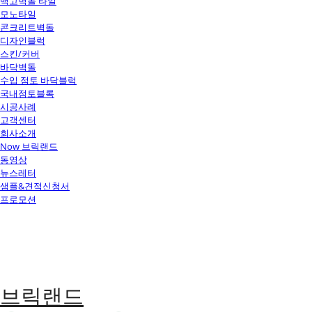
백고벽돌 타일
모노타일
콘크리트벽돌
디자인블럭
스킨/커버
바닥벽돌
수입 점토 바닥블럭
국내점토블록
시공사례
고객센터
회사소개
Now 브릭랜드
동영상
뉴스레터
샘플&견적신청서
프로모션
브릭랜드