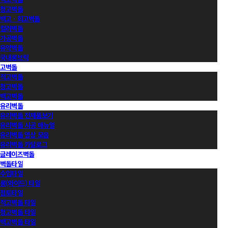
청고벽돌
백고ㆍ회고벽돌
컬러벽돌
가공벽돌
유약벽돌
국내롱브릭
고벽돌
적고벽돌
청고벽돌
백고벽돌
유리벽돌
유리벽돌 전제품보기
유리벽돌 시공 매뉴얼
유리벽돌 영상 모음
유리벽돌 카달로그
글레이즈벽돌
벽돌타일
수입타일
롱(와이드) 타일
점토타일
적고벽돌 타일
청고벽돌 타일
백고벽돌 타일