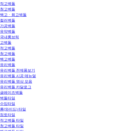
적고벽돌
청고벽돌
백고ㆍ회고벽돌
컬러벽돌
가공벽돌
유약벽돌
국내롱브릭
고벽돌
적고벽돌
청고벽돌
백고벽돌
유리벽돌
유리벽돌 전제품보기
유리벽돌 시공 매뉴얼
유리벽돌 영상 모음
유리벽돌 카달로그
글레이즈벽돌
벽돌타일
수입타일
롱(와이드) 타일
점토타일
적고벽돌 타일
청고벽돌 타일