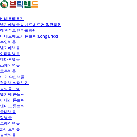
비네르베르거
벨기에벽돌 비네르베르거 정규라인
에겐순드 덴마크라인
비네르베르거 롱브릭(Long Brick)
수입벽돌
벨기에벽돌
이태리벽돌
덴마크벽돌
스페인벽돌
호주벽돌
이외 수입벽돌
컬러별 살펴보기
유럽롱브릭
벨기에 롱브릭
이태리 롱브릭
덴마크 롱브릭
국내벽돌
적벽돌
그레이벽돌
화이트벽돌
블랙벽돌