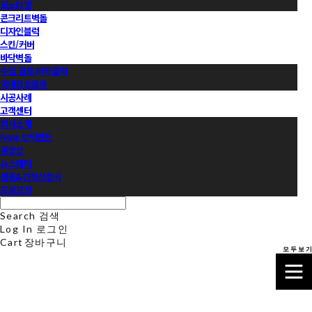
모노타일
콘크리트벽돌
디자인블럭
스킨/커버
바닥벽돌
수입 점토 바닥블럭
국내점토블록
시공사례
고객센터
회사소개
Now 브릭랜드
동영상
뉴스레터
샘플&견적신청서
프로모션
Search
검색
Log In
로그인
Cart
장바구니
모 두 보 기