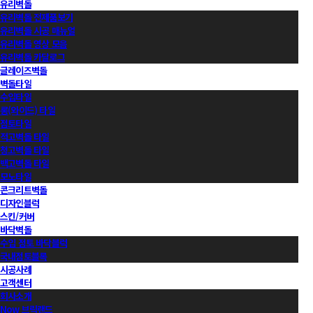
유리벽돌
유리벽돌 전제품보기
유리벽돌 시공 매뉴얼
유리벽돌 영상 모음
유리벽돌 카달로그
글레이즈벽돌
벽돌타일
수입타일
롱(와이드) 타일
점토타일
적고벽돌 타일
청고벽돌 타일
백고벽돌 타일
모노타일
콘크리트벽돌
디자인블럭
스킨/커버
바닥벽돌
수입 점토 바닥블럭
국내점토블록
시공사례
고객센터
회사소개
Now 브릭랜드