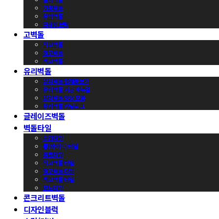
가공벽돌
유약벽돌
국내롱브릭
고벽돌
적고벽돌
청고벽돌
백고벽돌
유리벽돌
유리벽돌 전제품보기
유리벽돌 시공 매뉴얼
유리벽돌 영상 모음
유리벽돌 카달로그
글레이즈벽돌
벽돌타일
수입타일
롱(와이드) 타일
점토타일
적고벽돌 타일
청고벽돌 타일
백고벽돌 타일
모노타일
콘크리트벽돌
디자인블럭