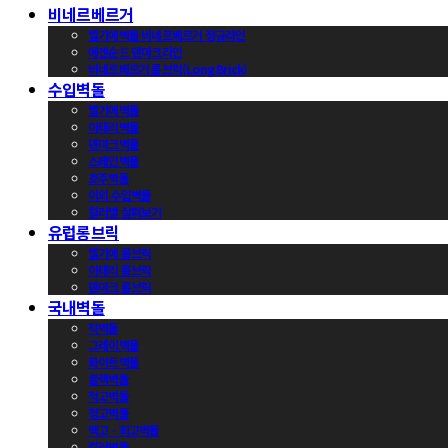
비네르베르거
벨기에벽돌 비네르베르거 정규라인
에겐순드 덴마크라인
비네르베르거 롱브릭(Long Brick)
수입벽돌
벨기에벽돌
이태리벽돌
덴마크벽돌
스페인벽돌
호주벽돌
이외 수입벽돌
컬러별 살펴보기
유럽롱브릭
벨기에 롱브릭
이태리 롱브릭
덴마크 롱브릭
국내벽돌
적벽돌
그레이벽돌
화이트벽돌
블랙벽돌
적고벽돌
청고벽돌
백고ㆍ회고벽돌
컬러벽돌