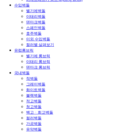
수입벽돌
벨기에벽돌
이태리벽돌
덴마크벽돌
스페인벽돌
호주벽돌
이외 수입벽돌
컬러별 살펴보기
유럽롱브릭
벨기에 롱브릭
이태리 롱브릭
덴마크 롱브릭
국내벽돌
적벽돌
그레이벽돌
화이트벽돌
블랙벽돌
적고벽돌
청고벽돌
백고ㆍ회고벽돌
컬러벽돌
가공벽돌
유약벽돌