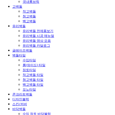
국내롱브릭
고벽돌
적고벽돌
청고벽돌
백고벽돌
유리벽돌
유리벽돌 전제품보기
유리벽돌 시공 매뉴얼
유리벽돌 영상 모음
유리벽돌 카달로그
글레이즈벽돌
벽돌타일
수입타일
롱(와이드) 타일
점토타일
적고벽돌 타일
청고벽돌 타일
백고벽돌 타일
모노타일
콘크리트벽돌
디자인블럭
스킨/커버
바닥벽돌
수입 점토 바닥블럭