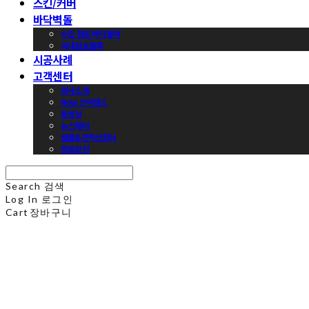
스킨/커버
바닥벽돌
수입 점토 바닥블럭
국내점토블록
시공사례
고객센터
회사소개
Now 브릭랜드
동영상
뉴스레터
샘플&견적신청서
프로모션
Search
검색
Log In
로그인
Cart
장바구니