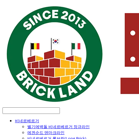
비네르베르거
벨기에벽돌 비네르베르거 정규라인
에겐순드 덴마크라인
비네르베르거 롱브릭(Long Brick)