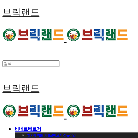
브릭랜드
브릭랜드
비네르베르거
벨기에벽돌 비네르베르거 정규라인