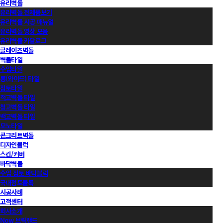
유리벽돌
유리벽돌 전제품보기
유리벽돌 시공 매뉴얼
유리벽돌 영상 모음
유리벽돌 카달로그
글레이즈벽돌
벽돌타일
수입타일
롱(와이드) 타일
점토타일
적고벽돌 타일
청고벽돌 타일
백고벽돌 타일
모노타일
콘크리트벽돌
디자인블럭
스킨/커버
바닥벽돌
수입 점토 바닥블럭
국내점토블록
시공사례
고객센터
회사소개
Now 브릭랜드