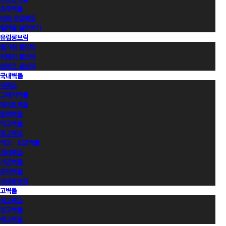
호주벽돌
이외 수입벽돌
컬러별 살펴보기
유럽롱브릭
벨기에 롱브릭
이태리 롱브릭
덴마크 롱브릭
국내벽돌
적벽돌
그레이벽돌
화이트벽돌
블랙벽돌
적고벽돌
청고벽돌
백고ㆍ회고벽돌
컬러벽돌
가공벽돌
유약벽돌
국내롱브릭
고벽돌
적고벽돌
청고벽돌
백고벽돌