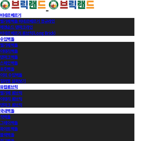
비네르베르거
벨기에벽돌 비네르베르거 정규라인
에겐순드 덴마크라인
비네르베르거 롱브릭(Long Brick)
수입벽돌
벨기에벽돌
이태리벽돌
덴마크벽돌
스페인벽돌
호주벽돌
이외 수입벽돌
컬러별 살펴보기
유럽롱브릭
벨기에 롱브릭
이태리 롱브릭
덴마크 롱브릭
국내벽돌
적벽돌
그레이벽돌
화이트벽돌
블랙벽돌
적고벽돌