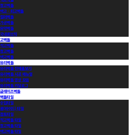
청고벽돌
백고ㆍ회고벽돌
컬러벽돌
가공벽돌
유약벽돌
국내롱브릭
고벽돌
적고벽돌
청고벽돌
백고벽돌
유리벽돌
유리벽돌 전제품보기
유리벽돌 시공 매뉴얼
유리벽돌 영상 모음
유리벽돌 카달로그
글레이즈벽돌
벽돌타일
수입타일
롱(와이드) 타일
점토타일
적고벽돌 타일
청고벽돌 타일
백고벽돌 타일