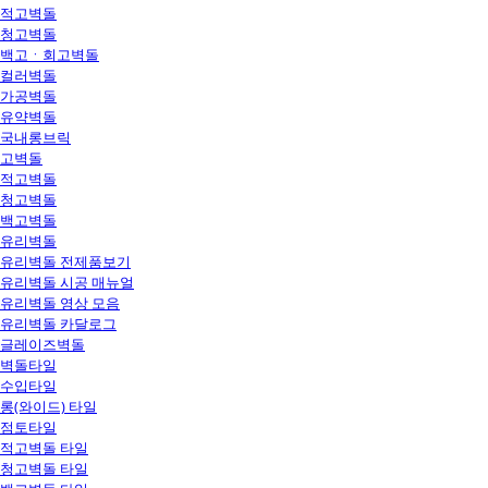
적고벽돌
청고벽돌
백고ㆍ회고벽돌
컬러벽돌
가공벽돌
유약벽돌
국내롱브릭
고벽돌
적고벽돌
청고벽돌
백고벽돌
유리벽돌
유리벽돌 전제품보기
유리벽돌 시공 매뉴얼
유리벽돌 영상 모음
유리벽돌 카달로그
글레이즈벽돌
벽돌타일
수입타일
롱(와이드) 타일
점토타일
적고벽돌 타일
청고벽돌 타일