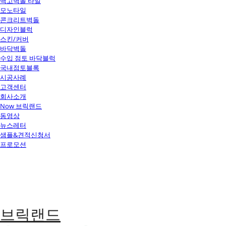
백고벽돌 타일
모노타일
콘크리트벽돌
디자인블럭
스킨/커버
바닥벽돌
수입 점토 바닥블럭
국내점토블록
시공사례
고객센터
회사소개
Now 브릭랜드
동영상
뉴스레터
샘플&견적신청서
프로모션
브릭랜드