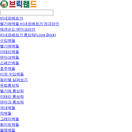
비네르베르거
벨기에벽돌 비네르베르거 정규라인
에겐순드 덴마크라인
비네르베르거 롱브릭(Long Brick)
수입벽돌
벨기에벽돌
이태리벽돌
덴마크벽돌
스페인벽돌
호주벽돌
이외 수입벽돌
컬러별 살펴보기
유럽롱브릭
벨기에 롱브릭
이태리 롱브릭
덴마크 롱브릭
국내벽돌
적벽돌
그레이벽돌
화이트벽돌
블랙벽돌