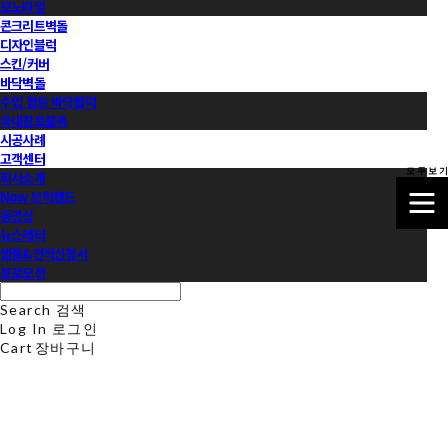
모노타일
콘크리트벽돌
디자인블럭
스킨/커버
바닥벽돌
수입 점토 바닥블럭
국내점토블록
시공사례
고객센터
모 두 보 기
회사소개
Now 브릭랜드
동영상
뉴스레터
샘플&견적신청서
프로모션
Search
검색
Log In
로그인
Cart
장바구니