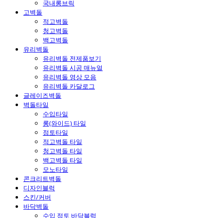
국내롱브릭
고벽돌
적고벽돌
청고벽돌
백고벽돌
유리벽돌
유리벽돌 전제품보기
유리벽돌 시공 매뉴얼
유리벽돌 영상 모음
유리벽돌 카달로그
글레이즈벽돌
벽돌타일
수입타일
롱(와이드) 타일
점토타일
적고벽돌 타일
청고벽돌 타일
백고벽돌 타일
모노타일
콘크리트벽돌
디자인블럭
스킨/커버
바닥벽돌
수입 점토 바닥블럭