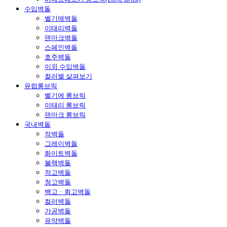
수입벽돌
벨기에벽돌
이태리벽돌
덴마크벽돌
스페인벽돌
호주벽돌
이외 수입벽돌
컬러별 살펴보기
유럽롱브릭
벨기에 롱브릭
이태리 롱브릭
덴마크 롱브릭
국내벽돌
적벽돌
그레이벽돌
화이트벽돌
블랙벽돌
적고벽돌
청고벽돌
백고ㆍ회고벽돌
컬러벽돌
가공벽돌
유약벽돌