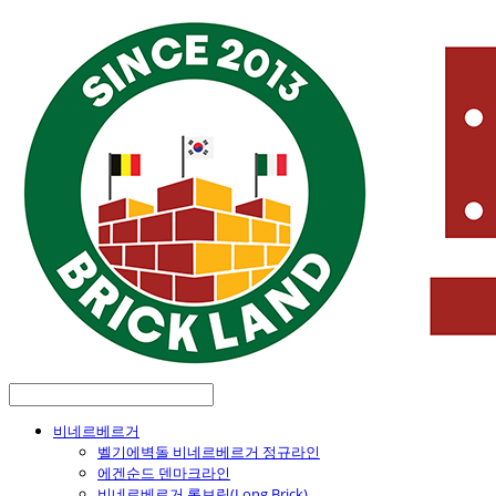
비네르베르거
벨기에벽돌 비네르베르거 정규라인
에겐순드 덴마크라인
비네르베르거 롱브릭(Long Brick)