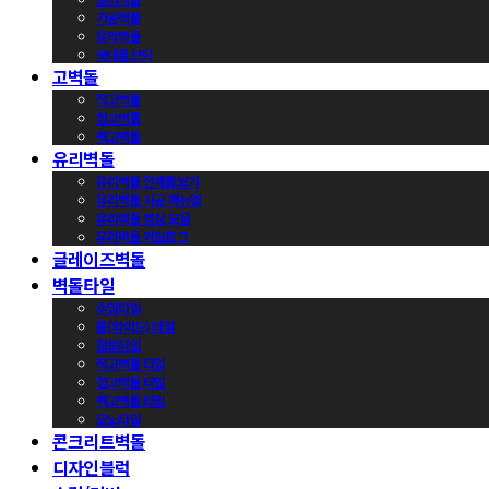
가공벽돌
유약벽돌
국내롱브릭
고벽돌
적고벽돌
청고벽돌
백고벽돌
유리벽돌
유리벽돌 전제품보기
유리벽돌 시공 매뉴얼
유리벽돌 영상 모음
유리벽돌 카달로그
글레이즈벽돌
벽돌타일
수입타일
롱(와이드) 타일
점토타일
적고벽돌 타일
청고벽돌 타일
백고벽돌 타일
모노타일
콘크리트벽돌
디자인블럭