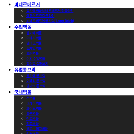
비네르베르거
벨기에벽돌 비네르베르거 정규라인
에겐순드 덴마크라인
비네르베르거 롱브릭(Long Brick)
수입벽돌
벨기에벽돌
이태리벽돌
덴마크벽돌
스페인벽돌
호주벽돌
이외 수입벽돌
컬러별 살펴보기
유럽롱브릭
벨기에 롱브릭
이태리 롱브릭
덴마크 롱브릭
국내벽돌
적벽돌
그레이벽돌
화이트벽돌
블랙벽돌
적고벽돌
청고벽돌
백고ㆍ회고벽돌
컬러벽돌