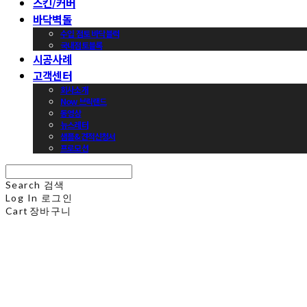
스킨/커버
바닥벽돌
수입 점토 바닥블럭
국내점토블록
시공사례
고객센터
회사소개
Now 브릭랜드
동영상
뉴스레터
샘플&견적신청서
프로모션
Search
검색
Log In
로그인
Cart
장바구니