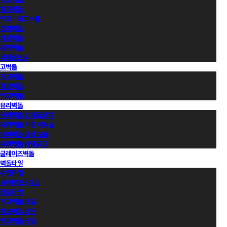
청고벽돌
백고ㆍ회고벽돌
컬러벽돌
가공벽돌
유약벽돌
국내롱브릭
고벽돌
적고벽돌
청고벽돌
백고벽돌
유리벽돌
유리벽돌 전제품보기
유리벽돌 시공 매뉴얼
유리벽돌 영상 모음
유리벽돌 카달로그
글레이즈벽돌
벽돌타일
수입타일
롱(와이드) 타일
점토타일
적고벽돌 타일
청고벽돌 타일
백고벽돌 타일