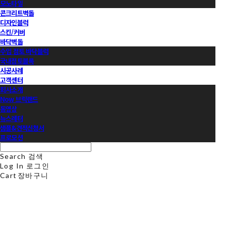
모노타일
콘크리트벽돌
디자인블럭
스킨/커버
바닥벽돌
수입 점토 바닥블럭
국내점토블록
시공사례
고객센터
회사소개
Now 브릭랜드
동영상
뉴스레터
샘플&견적신청서
프로모션
Search
검색
Log In
로그인
Cart
장바구니