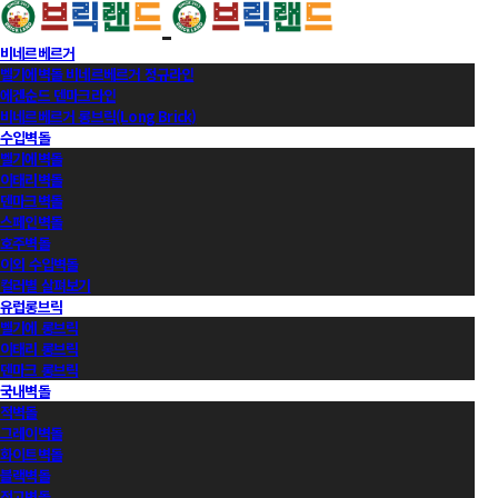
비네르베르거
벨기에벽돌 비네르베르거 정규라인
에겐순드 덴마크라인
비네르베르거 롱브릭(Long Brick)
수입벽돌
벨기에벽돌
이태리벽돌
덴마크벽돌
스페인벽돌
호주벽돌
이외 수입벽돌
컬러별 살펴보기
유럽롱브릭
벨기에 롱브릭
이태리 롱브릭
덴마크 롱브릭
국내벽돌
적벽돌
그레이벽돌
화이트벽돌
블랙벽돌
적고벽돌