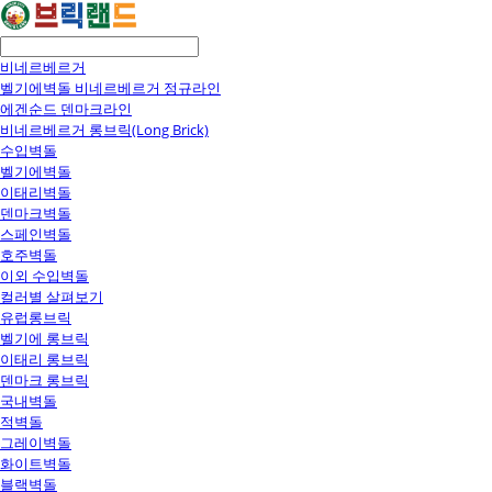
비네르베르거
벨기에벽돌 비네르베르거 정규라인
에겐순드 덴마크라인
비네르베르거 롱브릭(Long Brick)
수입벽돌
벨기에벽돌
이태리벽돌
덴마크벽돌
스페인벽돌
호주벽돌
이외 수입벽돌
컬러별 살펴보기
유럽롱브릭
벨기에 롱브릭
이태리 롱브릭
덴마크 롱브릭
국내벽돌
적벽돌
그레이벽돌
화이트벽돌
블랙벽돌