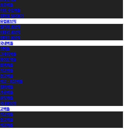
호주벽돌
이외 수입벽돌
컬러별 살펴보기
유럽롱브릭
벨기에 롱브릭
이태리 롱브릭
덴마크 롱브릭
국내벽돌
적벽돌
그레이벽돌
화이트벽돌
블랙벽돌
적고벽돌
청고벽돌
백고ㆍ회고벽돌
컬러벽돌
가공벽돌
유약벽돌
국내롱브릭
고벽돌
적고벽돌
청고벽돌
백고벽돌