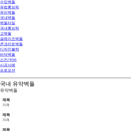
수입벽돌
유럽롱브릭
유리벽돌
국내벽돌
벽돌타일
국내롱브릭
고벽돌
글레이즈벽돌
콘크리트벽돌
디자인블럭
바닥벽돌
스킨/커버
시공사례
프로모션
국내 유약벽돌
유약벽돌
제목
가격
제목
가격
제목