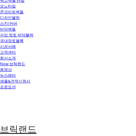
백고벽돌 타일
모노타일
콘크리트벽돌
디자인블럭
스킨/커버
바닥벽돌
수입 점토 바닥블럭
국내점토블록
시공사례
고객센터
회사소개
Now 브릭랜드
동영상
뉴스레터
샘플&견적신청서
프로모션
브릭랜드