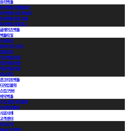
유리벽돌
유리벽돌 전제품보기
유리벽돌 시공 매뉴얼
유리벽돌 영상 모음
유리벽돌 카달로그
글레이즈벽돌
벽돌타일
수입타일
롱(와이드) 타일
점토타일
적고벽돌 타일
청고벽돌 타일
백고벽돌 타일
모노타일
콘크리트벽돌
디자인블럭
스킨/커버
바닥벽돌
수입 점토 바닥블럭
국내점토블록
시공사례
고객센터
회사소개
Now 브릭랜드