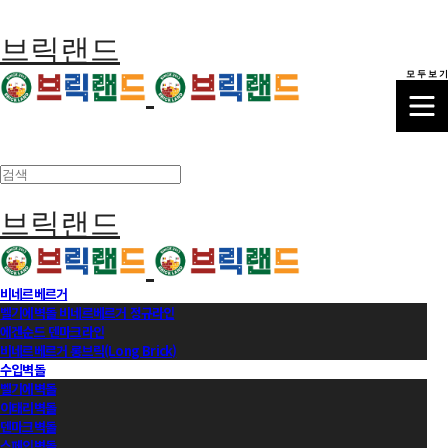
브릭랜드
모 두 보 기
브릭랜드
비네르베르거
벨기에벽돌 비네르베르거 정규라인
에겐순드 덴마크라인
비네르베르거 롱브릭(Long Brick)
수입벽돌
벨기에벽돌
이태리벽돌
덴마크벽돌
스페인벽돌