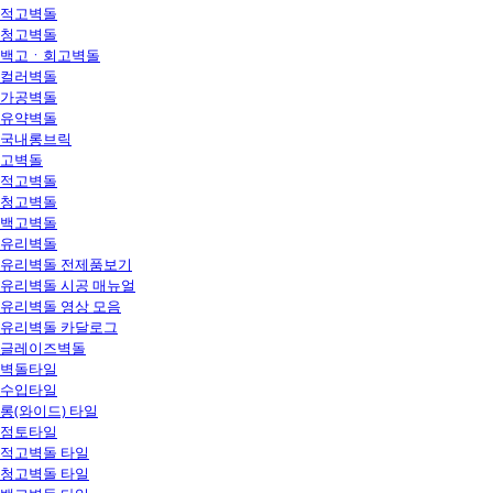
적고벽돌
청고벽돌
백고ㆍ회고벽돌
컬러벽돌
가공벽돌
유약벽돌
국내롱브릭
고벽돌
적고벽돌
청고벽돌
백고벽돌
유리벽돌
유리벽돌 전제품보기
유리벽돌 시공 매뉴얼
유리벽돌 영상 모음
유리벽돌 카달로그
글레이즈벽돌
벽돌타일
수입타일
롱(와이드) 타일
점토타일
적고벽돌 타일
청고벽돌 타일