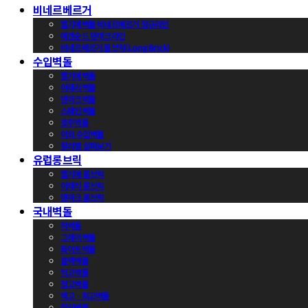
비네르베르거
벨기에벽돌 비네르베르거 정규라인
에겐순드 덴마크라인
비네르베르거 롱브릭(Long Brick)
수입벽돌
벨기에벽돌
이태리벽돌
덴마크벽돌
스페인벽돌
호주벽돌
이외 수입벽돌
컬러별 살펴보기
유럽롱브릭
벨기에 롱브릭
이태리 롱브릭
덴마크 롱브릭
국내벽돌
적벽돌
그레이벽돌
화이트벽돌
블랙벽돌
적고벽돌
청고벽돌
백고ㆍ회고벽돌
컬러벽돌