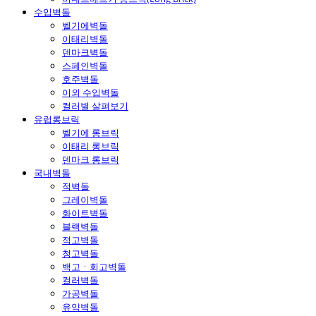
수입벽돌
벨기에벽돌
이태리벽돌
덴마크벽돌
스페인벽돌
호주벽돌
이외 수입벽돌
컬러별 살펴보기
유럽롱브릭
벨기에 롱브릭
이태리 롱브릭
덴마크 롱브릭
국내벽돌
적벽돌
그레이벽돌
화이트벽돌
블랙벽돌
적고벽돌
청고벽돌
백고ㆍ회고벽돌
컬러벽돌
가공벽돌
유약벽돌