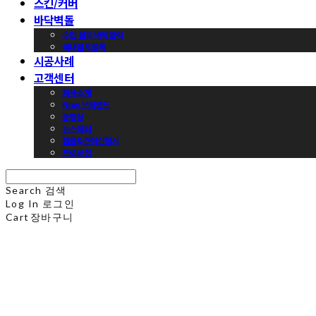
스킨/커버
바닥벽돌
수입 점토 바닥블럭
국내점토블록
시공사례
고객센터
회사소개
Now 브릭랜드
동영상
뉴스레터
샘플&견적신청서
프로모션
Search
검색
Log In
로그인
Cart
장바구니