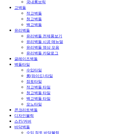
국내롱브릭
고벽돌
적고벽돌
청고벽돌
백고벽돌
유리벽돌
유리벽돌 전제품보기
유리벽돌 시공 매뉴얼
유리벽돌 영상 모음
유리벽돌 카달로그
글레이즈벽돌
벽돌타일
수입타일
롱(와이드) 타일
점토타일
적고벽돌 타일
청고벽돌 타일
백고벽돌 타일
모노타일
콘크리트벽돌
디자인블럭
스킨/커버
바닥벽돌
수입 점토 바닥블럭