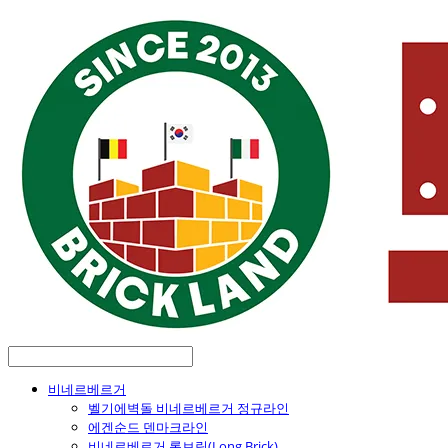
비네르베르거
벨기에벽돌 비네르베르거 정규라인
에겐순드 덴마크라인
비네르베르거 롱브릭(Long Brick)