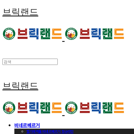
브릭랜드
브릭랜드
비네르베르거
벨기에벽돌 비네르베르거 정규라인