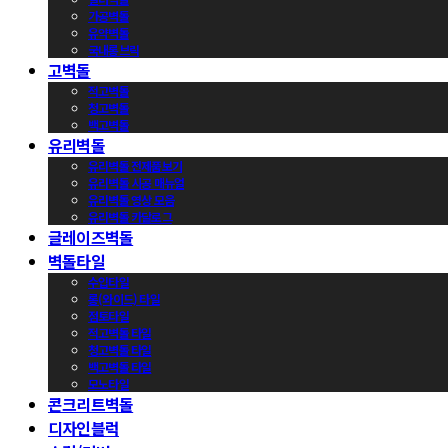
가공벽돌
유약벽돌
국내롱브릭
고벽돌
적고벽돌
청고벽돌
백고벽돌
유리벽돌
유리벽돌 전제품보기
유리벽돌 시공 매뉴얼
유리벽돌 영상 모음
유리벽돌 카달로그
글레이즈벽돌
벽돌타일
수입타일
롱(와이드) 타일
점토타일
적고벽돌 타일
청고벽돌 타일
백고벽돌 타일
모노타일
콘크리트벽돌
디자인블럭