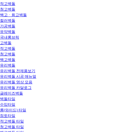
적고벽돌
청고벽돌
백고ㆍ회고벽돌
컬러벽돌
가공벽돌
유약벽돌
국내롱브릭
고벽돌
적고벽돌
청고벽돌
백고벽돌
유리벽돌
유리벽돌 전제품보기
유리벽돌 시공 매뉴얼
유리벽돌 영상 모음
유리벽돌 카달로그
글레이즈벽돌
벽돌타일
수입타일
롱(와이드) 타일
점토타일
적고벽돌 타일
청고벽돌 타일