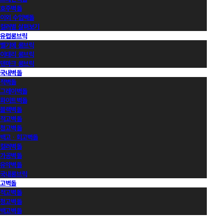
호주벽돌
이외 수입벽돌
컬러별 살펴보기
유럽롱브릭
벨기에 롱브릭
이태리 롱브릭
덴마크 롱브릭
국내벽돌
적벽돌
그레이벽돌
화이트벽돌
블랙벽돌
적고벽돌
청고벽돌
백고ㆍ회고벽돌
컬러벽돌
가공벽돌
유약벽돌
국내롱브릭
고벽돌
적고벽돌
청고벽돌
백고벽돌