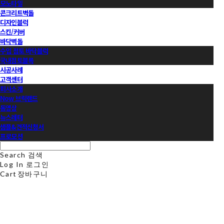
모노타일
콘크리트벽돌
디자인블럭
스킨/커버
바닥벽돌
수입 점토 바닥블럭
국내점토블록
시공사례
고객센터
회사소개
Now 브릭랜드
동영상
뉴스레터
샘플&견적신청서
프로모션
Search
검색
Log In
로그인
Cart
장바구니