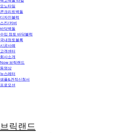
백고벽돌 타일
모노타일
콘크리트벽돌
디자인블럭
스킨/커버
바닥벽돌
수입 점토 바닥블럭
국내점토블록
시공사례
고객센터
회사소개
Now 브릭랜드
동영상
뉴스레터
샘플&견적신청서
프로모션
브릭랜드