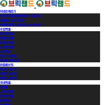
비네르베르거
벨기에벽돌 비네르베르거 정규라인
에겐순드 덴마크라인
비네르베르거 롱브릭(Long Brick)
수입벽돌
벨기에벽돌
이태리벽돌
덴마크벽돌
스페인벽돌
호주벽돌
이외 수입벽돌
컬러별 살펴보기
유럽롱브릭
벨기에 롱브릭
이태리 롱브릭
덴마크 롱브릭
국내벽돌
적벽돌
그레이벽돌
화이트벽돌
블랙벽돌
적고벽돌