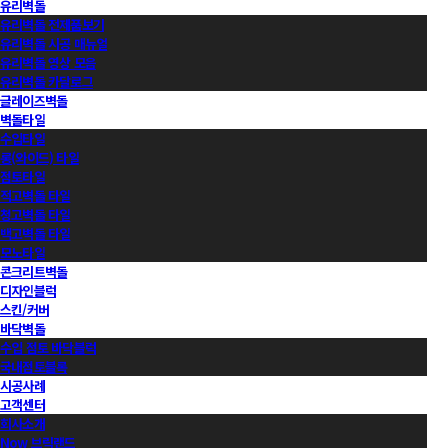
유리벽돌
유리벽돌 전제품보기
유리벽돌 시공 매뉴얼
유리벽돌 영상 모음
유리벽돌 카달로그
글레이즈벽돌
벽돌타일
수입타일
롱(와이드) 타일
점토타일
적고벽돌 타일
청고벽돌 타일
백고벽돌 타일
모노타일
콘크리트벽돌
디자인블럭
스킨/커버
바닥벽돌
수입 점토 바닥블럭
국내점토블록
시공사례
고객센터
회사소개
Now 브릭랜드