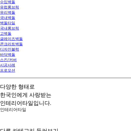
수입벽돌
유럽롱브릭
유리벽돌
국내벽돌
벽돌타일
국내롱브릭
고벽돌
글레이즈벽돌
콘크리트벽돌
디자인블럭
바닥벽돌
스킨/커버
시공사례
프로모션
다양한 형태로
한국인에게 사랑받는
인테리어타일입니다.
인테리어타일
다른 카테고리 둘러보기