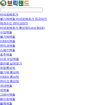
비네르베르거
벨기에벽돌 비네르베르거 정규라인
에겐순드 덴마크라인
비네르베르거 롱브릭(Long Brick)
수입벽돌
벨기에벽돌
이태리벽돌
덴마크벽돌
스페인벽돌
호주벽돌
이외 수입벽돌
컬러별 살펴보기
유럽롱브릭
벨기에 롱브릭
이태리 롱브릭
덴마크 롱브릭
국내벽돌
적벽돌
그레이벽돌
화이트벽돌
블랙벽돌