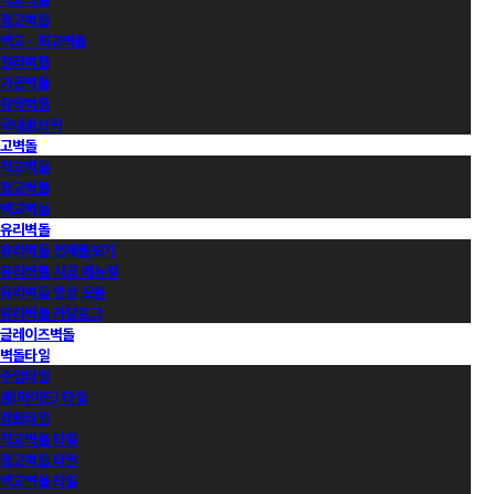
청고벽돌
백고ㆍ회고벽돌
컬러벽돌
가공벽돌
유약벽돌
국내롱브릭
고벽돌
적고벽돌
청고벽돌
백고벽돌
유리벽돌
유리벽돌 전제품보기
유리벽돌 시공 매뉴얼
유리벽돌 영상 모음
유리벽돌 카달로그
글레이즈벽돌
벽돌타일
수입타일
롱(와이드) 타일
점토타일
적고벽돌 타일
청고벽돌 타일
백고벽돌 타일