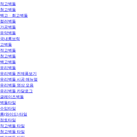
적고벽돌
청고벽돌
백고ㆍ회고벽돌
컬러벽돌
가공벽돌
유약벽돌
국내롱브릭
고벽돌
적고벽돌
청고벽돌
백고벽돌
유리벽돌
유리벽돌 전제품보기
유리벽돌 시공 매뉴얼
유리벽돌 영상 모음
유리벽돌 카달로그
글레이즈벽돌
벽돌타일
수입타일
롱(와이드) 타일
점토타일
적고벽돌 타일
청고벽돌 타일