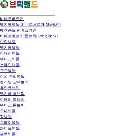
비네르베르거
벨기에벽돌 비네르베르거 정규라인
에겐순드 덴마크라인
비네르베르거 롱브릭(Long Brick)
수입벽돌
벨기에벽돌
이태리벽돌
덴마크벽돌
스페인벽돌
호주벽돌
이외 수입벽돌
컬러별 살펴보기
유럽롱브릭
벨기에 롱브릭
이태리 롱브릭
덴마크 롱브릭
국내벽돌
적벽돌
그레이벽돌
화이트벽돌
블랙벽돌