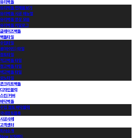
유리벽돌
유리벽돌 전제품보기
유리벽돌 시공 매뉴얼
유리벽돌 영상 모음
유리벽돌 카달로그
글레이즈벽돌
벽돌타일
수입타일
롱(와이드) 타일
점토타일
적고벽돌 타일
청고벽돌 타일
백고벽돌 타일
모노타일
콘크리트벽돌
디자인블럭
스킨/커버
바닥벽돌
수입 점토 바닥블럭
국내점토블록
시공사례
고객센터
회사소개
Now 브릭랜드