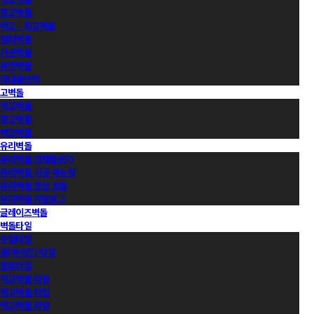
청고벽돌
백고ㆍ회고벽돌
컬러벽돌
가공벽돌
유약벽돌
국내롱브릭
고벽돌
적고벽돌
청고벽돌
백고벽돌
유리벽돌
유리벽돌 전제품보기
유리벽돌 시공 매뉴얼
유리벽돌 영상 모음
유리벽돌 카달로그
글레이즈벽돌
벽돌타일
수입타일
롱(와이드) 타일
점토타일
적고벽돌 타일
청고벽돌 타일
백고벽돌 타일