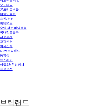
백고벽돌 타일
모노타일
콘크리트벽돌
디자인블럭
스킨/커버
바닥벽돌
수입 점토 바닥블럭
국내점토블록
시공사례
고객센터
회사소개
Now 브릭랜드
동영상
뉴스레터
샘플&견적신청서
프로모션
브릭랜드