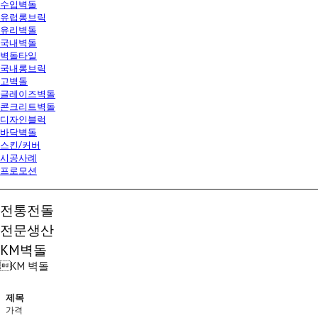
수입벽돌
유럽롱브릭
유리벽돌
국내벽돌
벽돌타일
국내롱브릭
고벽돌
글레이즈벽돌
콘크리트벽돌
디자인블럭
바닥벽돌
스킨/커버
시공사례
프로모션
전통전돌
전문생산
KM벽돌
KM 벽돌
제목
가격