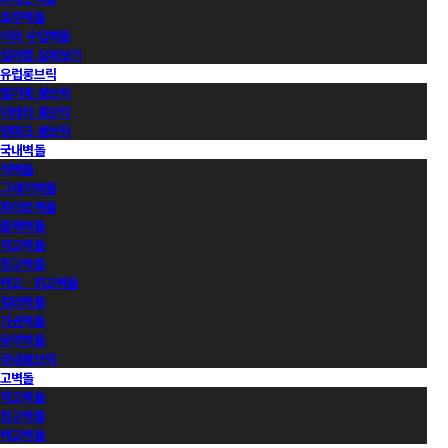
호주벽돌
이외 수입벽돌
컬러별 살펴보기
유럽롱브릭
벨기에 롱브릭
이태리 롱브릭
덴마크 롱브릭
국내벽돌
적벽돌
그레이벽돌
화이트벽돌
블랙벽돌
적고벽돌
청고벽돌
백고ㆍ회고벽돌
컬러벽돌
가공벽돌
유약벽돌
국내롱브릭
고벽돌
적고벽돌
청고벽돌
백고벽돌