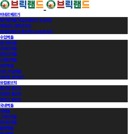
비네르베르거
벨기에벽돌 비네르베르거 정규라인
에겐순드 덴마크라인
비네르베르거 롱브릭(Long Brick)
수입벽돌
벨기에벽돌
이태리벽돌
덴마크벽돌
스페인벽돌
호주벽돌
이외 수입벽돌
컬러별 살펴보기
유럽롱브릭
벨기에 롱브릭
이태리 롱브릭
덴마크 롱브릭
국내벽돌
적벽돌
그레이벽돌
화이트벽돌
블랙벽돌
적고벽돌