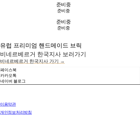
준비중
준비중
준비중
준비중
유럽 프리미엄 핸드메이드 브릭
비네르베르거 한국지사 보러가기
비네르베르거 한국지사 가기 →
페이스북
카카오톡
네이버 블로그
이용약관
개인정보처리방침
사업자정보확인
상호: 브릭랜드 | 대표: 유재훈 | 개인정보관리책임자: 유재훈 | 전화: 031-322-4780 | 이메일:
yjh47801@gmail.com