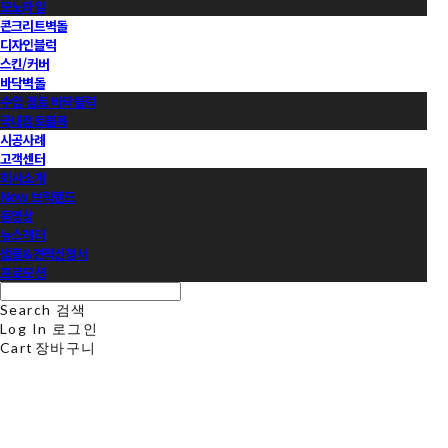
모노타일
콘크리트벽돌
디자인블럭
스킨/커버
바닥벽돌
수입 점토 바닥블럭
국내점토블록
시공사례
고객센터
회사소개
Now 브릭랜드
동영상
뉴스레터
샘플&견적신청서
프로모션
Search
검색
Log In
로그인
Cart
장바구니