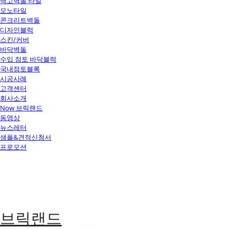
백고벽돌 타일
모노타일
콘크리트벽돌
디자인블럭
스킨/커버
바닥벽돌
수입 점토 바닥블럭
국내점토블록
시공사례
고객센터
회사소개
Now 브릭랜드
동영상
뉴스레터
샘플&견적신청서
프로모션
브릭랜드