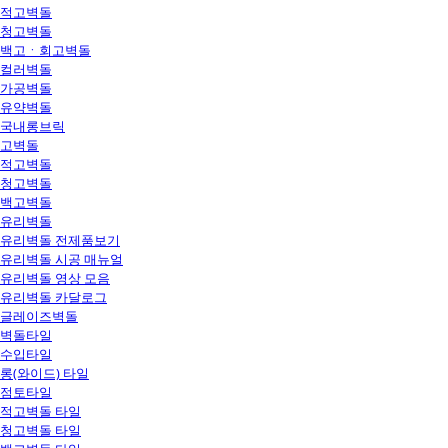
적고벽돌
청고벽돌
백고ㆍ회고벽돌
컬러벽돌
가공벽돌
유약벽돌
국내롱브릭
고벽돌
적고벽돌
청고벽돌
백고벽돌
유리벽돌
유리벽돌 전제품보기
유리벽돌 시공 매뉴얼
유리벽돌 영상 모음
유리벽돌 카달로그
글레이즈벽돌
벽돌타일
수입타일
롱(와이드) 타일
점토타일
적고벽돌 타일
청고벽돌 타일