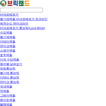
비네르베르거
벨기에벽돌 비네르베르거 정규라인
에겐순드 덴마크라인
비네르베르거 롱브릭(Long Brick)
수입벽돌
벨기에벽돌
이태리벽돌
덴마크벽돌
스페인벽돌
호주벽돌
이외 수입벽돌
컬러별 살펴보기
유럽롱브릭
벨기에 롱브릭
이태리 롱브릭
덴마크 롱브릭
국내벽돌
적벽돌
그레이벽돌
화이트벽돌
블랙벽돌