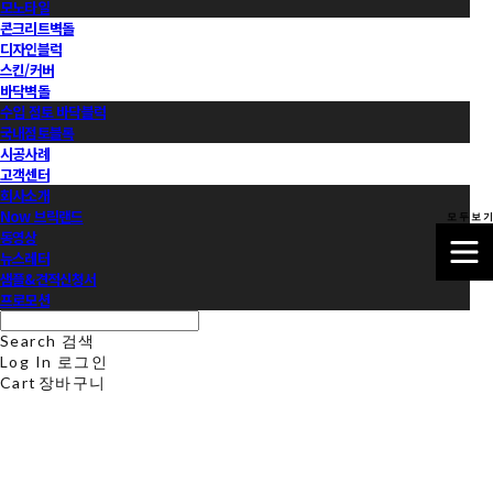
모노타일
콘크리트벽돌
디자인블럭
스킨/커버
바닥벽돌
수입 점토 바닥블럭
국내점토블록
시공사례
고객센터
회사소개
Now 브릭랜드
모 두 보 기
동영상
뉴스레터
샘플&견적신청서
프로모션
Search
검색
Log In
로그인
Cart
장바구니