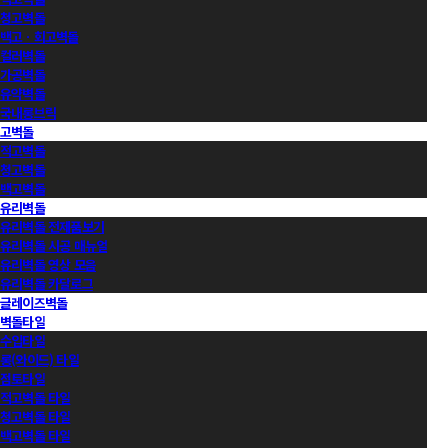
청고벽돌
백고ㆍ회고벽돌
컬러벽돌
가공벽돌
유약벽돌
국내롱브릭
고벽돌
적고벽돌
청고벽돌
백고벽돌
유리벽돌
유리벽돌 전제품보기
유리벽돌 시공 매뉴얼
유리벽돌 영상 모음
유리벽돌 카달로그
글레이즈벽돌
벽돌타일
수입타일
롱(와이드) 타일
점토타일
적고벽돌 타일
청고벽돌 타일
백고벽돌 타일