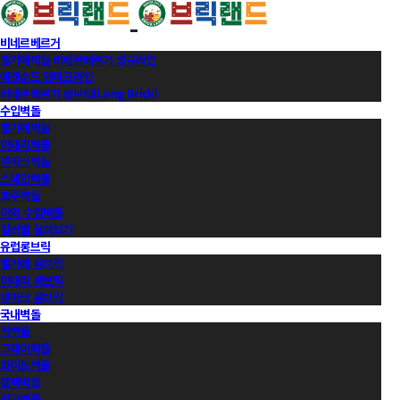
비네르베르거
벨기에벽돌 비네르베르거 정규라인
에겐순드 덴마크라인
비네르베르거 롱브릭(Long Brick)
수입벽돌
벨기에벽돌
이태리벽돌
덴마크벽돌
스페인벽돌
호주벽돌
이외 수입벽돌
컬러별 살펴보기
유럽롱브릭
벨기에 롱브릭
이태리 롱브릭
덴마크 롱브릭
국내벽돌
적벽돌
그레이벽돌
화이트벽돌
블랙벽돌
적고벽돌