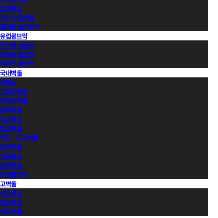
호주벽돌
이외 수입벽돌
컬러별 살펴보기
유럽롱브릭
벨기에 롱브릭
이태리 롱브릭
덴마크 롱브릭
국내벽돌
적벽돌
그레이벽돌
화이트벽돌
블랙벽돌
적고벽돌
청고벽돌
백고ㆍ회고벽돌
컬러벽돌
가공벽돌
유약벽돌
국내롱브릭
고벽돌
적고벽돌
청고벽돌
백고벽돌