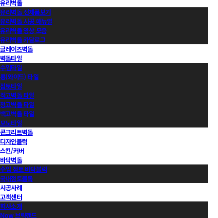
유리벽돌
유리벽돌 전제품보기
유리벽돌 시공 매뉴얼
유리벽돌 영상 모음
유리벽돌 카달로그
글레이즈벽돌
벽돌타일
수입타일
롱(와이드) 타일
점토타일
적고벽돌 타일
청고벽돌 타일
백고벽돌 타일
모노타일
콘크리트벽돌
디자인블럭
스킨/커버
바닥벽돌
수입 점토 바닥블럭
국내점토블록
시공사례
고객센터
회사소개
Now 브릭랜드