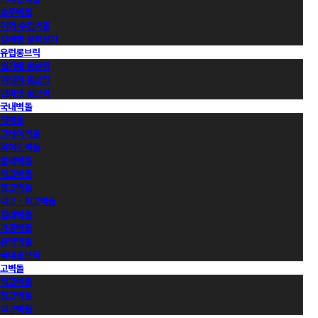
호주벽돌
이외 수입벽돌
컬러별 살펴보기
유럽롱브릭
벨기에 롱브릭
이태리 롱브릭
덴마크 롱브릭
국내벽돌
적벽돌
그레이벽돌
화이트벽돌
블랙벽돌
적고벽돌
청고벽돌
백고ㆍ회고벽돌
컬러벽돌
가공벽돌
유약벽돌
국내롱브릭
고벽돌
적고벽돌
청고벽돌
백고벽돌