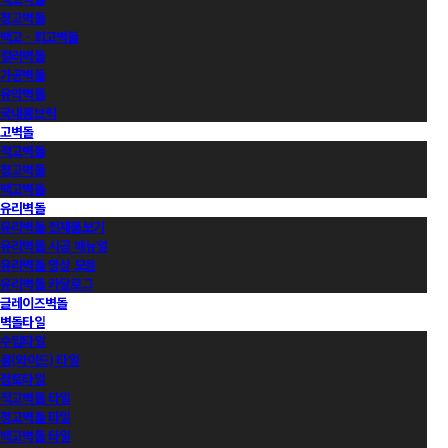
청고벽돌
백고ㆍ회고벽돌
컬러벽돌
가공벽돌
유약벽돌
국내롱브릭
고벽돌
적고벽돌
청고벽돌
백고벽돌
유리벽돌
유리벽돌 전제품보기
유리벽돌 시공 매뉴얼
유리벽돌 영상 모음
유리벽돌 카달로그
글레이즈벽돌
벽돌타일
수입타일
롱(와이드) 타일
점토타일
적고벽돌 타일
청고벽돌 타일
백고벽돌 타일