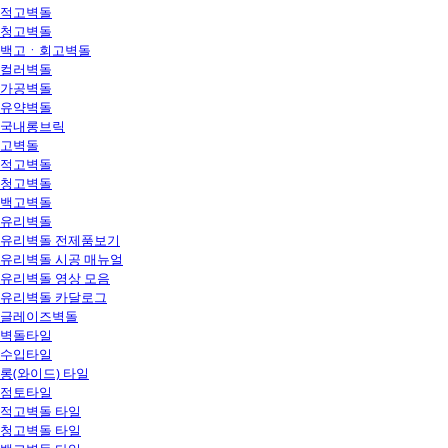
적고벽돌
청고벽돌
백고ㆍ회고벽돌
컬러벽돌
가공벽돌
유약벽돌
국내롱브릭
고벽돌
적고벽돌
청고벽돌
백고벽돌
유리벽돌
유리벽돌 전제품보기
유리벽돌 시공 매뉴얼
유리벽돌 영상 모음
유리벽돌 카달로그
글레이즈벽돌
벽돌타일
수입타일
롱(와이드) 타일
점토타일
적고벽돌 타일
청고벽돌 타일