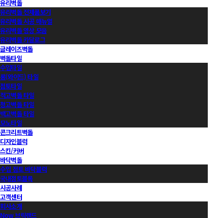
유리벽돌
유리벽돌 전제품보기
유리벽돌 시공 매뉴얼
유리벽돌 영상 모음
유리벽돌 카달로그
글레이즈벽돌
벽돌타일
수입타일
롱(와이드) 타일
점토타일
적고벽돌 타일
청고벽돌 타일
백고벽돌 타일
모노타일
콘크리트벽돌
디자인블럭
스킨/커버
바닥벽돌
수입 점토 바닥블럭
국내점토블록
시공사례
고객센터
회사소개
Now 브릭랜드