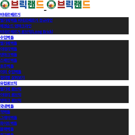
비네르베르거
벨기에벽돌 비네르베르거 정규라인
에겐순드 덴마크라인
비네르베르거 롱브릭(Long Brick)
수입벽돌
벨기에벽돌
이태리벽돌
덴마크벽돌
스페인벽돌
호주벽돌
이외 수입벽돌
컬러별 살펴보기
유럽롱브릭
벨기에 롱브릭
이태리 롱브릭
덴마크 롱브릭
국내벽돌
적벽돌
그레이벽돌
화이트벽돌
블랙벽돌
적고벽돌