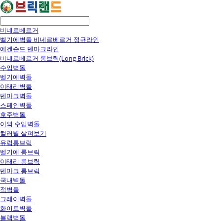
비네르베르거
벨기에벽돌 비네르베르거 정규라인
에겐순드 덴마크라인
비네르베르거 롱브릭(Long Brick)
수입벽돌
벨기에벽돌
이태리벽돌
덴마크벽돌
스페인벽돌
호주벽돌
이외 수입벽돌
컬러별 살펴보기
유럽롱브릭
벨기에 롱브릭
이태리 롱브릭
덴마크 롱브릭
국내벽돌
적벽돌
그레이벽돌
화이트벽돌
블랙벽돌