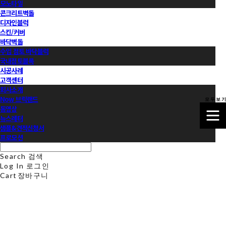
모노타일
콘크리트벽돌
디자인블럭
스킨/커버
바닥벽돌
수입 점토 바닥블럭
국내점토블록
시공사례
고객센터
회사소개
Now 브릭랜드
모 두 보 기
동영상
뉴스레터
샘플&견적신청서
프로모션
Search
검색
Log In
로그인
Cart
장바구니