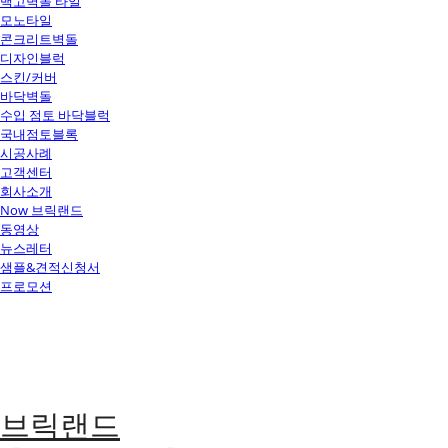
백고벽돌 타일
모노타일
콘크리트벽돌
디자인블럭
스킨/커버
바닥벽돌
수입 점토 바닥블럭
국내점토블록
시공사례
고객센터
회사소개
Now 브릭랜드
동영상
뉴스레터
샘플&견적신청서
프로모션
브릭랜드