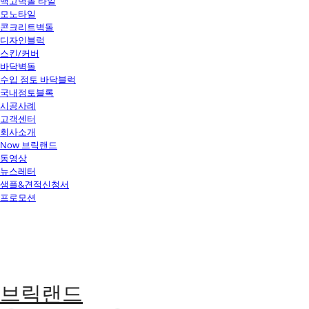
백고벽돌 타일
모노타일
콘크리트벽돌
디자인블럭
스킨/커버
바닥벽돌
수입 점토 바닥블럭
국내점토블록
시공사례
고객센터
회사소개
Now 브릭랜드
동영상
뉴스레터
샘플&견적신청서
프로모션
브릭랜드