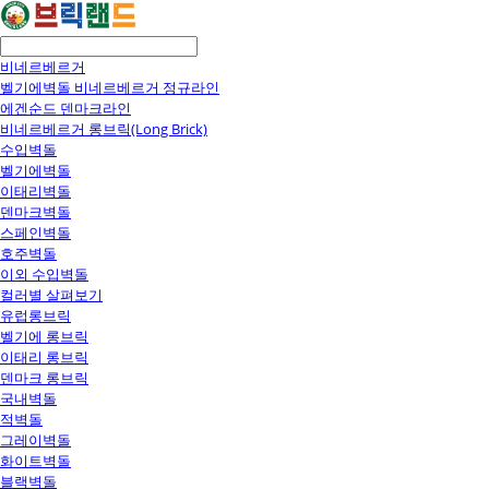
비네르베르거
벨기에벽돌 비네르베르거 정규라인
에겐순드 덴마크라인
비네르베르거 롱브릭(Long Brick)
수입벽돌
벨기에벽돌
이태리벽돌
덴마크벽돌
스페인벽돌
호주벽돌
이외 수입벽돌
컬러별 살펴보기
유럽롱브릭
벨기에 롱브릭
이태리 롱브릭
덴마크 롱브릭
국내벽돌
적벽돌
그레이벽돌
화이트벽돌
블랙벽돌