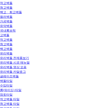
적고벽돌
청고벽돌
백고ㆍ회고벽돌
컬러벽돌
가공벽돌
유약벽돌
국내롱브릭
고벽돌
적고벽돌
청고벽돌
백고벽돌
유리벽돌
유리벽돌 전제품보기
유리벽돌 시공 매뉴얼
유리벽돌 영상 모음
유리벽돌 카달로그
글레이즈벽돌
벽돌타일
수입타일
롱(와이드) 타일
점토타일
적고벽돌 타일
청고벽돌 타일