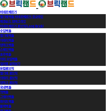
비네르베르거
벨기에벽돌 비네르베르거 정규라인
에겐순드 덴마크라인
비네르베르거 롱브릭(Long Brick)
수입벽돌
벨기에벽돌
이태리벽돌
덴마크벽돌
스페인벽돌
호주벽돌
이외 수입벽돌
컬러별 살펴보기
유럽롱브릭
벨기에 롱브릭
이태리 롱브릭
덴마크 롱브릭
국내벽돌
적벽돌
그레이벽돌
화이트벽돌
블랙벽돌
적고벽돌