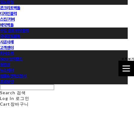
모노타일
콘크리트벽돌
디자인블럭
스킨/커버
바닥벽돌
수입 점토 바닥블럭
국내점토블록
시공사례
고객센터
회사소개
Now 브릭랜드
모 두 보 기
동영상
뉴스레터
샘플&견적신청서
프로모션
Search
검색
Log In
로그인
Cart
장바구니