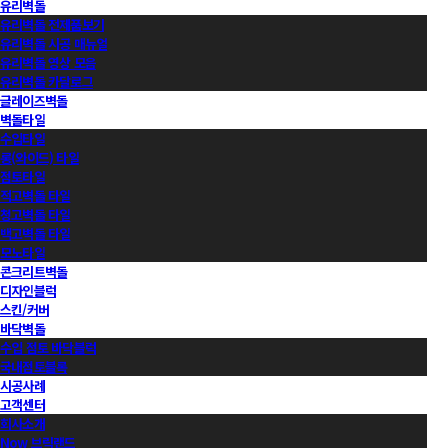
유리벽돌
유리벽돌 전제품보기
유리벽돌 시공 매뉴얼
유리벽돌 영상 모음
유리벽돌 카달로그
글레이즈벽돌
벽돌타일
수입타일
롱(와이드) 타일
점토타일
적고벽돌 타일
청고벽돌 타일
백고벽돌 타일
모노타일
콘크리트벽돌
디자인블럭
스킨/커버
바닥벽돌
수입 점토 바닥블럭
국내점토블록
시공사례
고객센터
회사소개
Now 브릭랜드