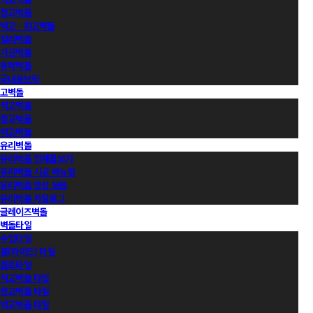
청고벽돌
백고ㆍ회고벽돌
컬러벽돌
가공벽돌
유약벽돌
국내롱브릭
고벽돌
적고벽돌
청고벽돌
백고벽돌
유리벽돌
유리벽돌 전제품보기
유리벽돌 시공 매뉴얼
유리벽돌 영상 모음
유리벽돌 카달로그
글레이즈벽돌
벽돌타일
수입타일
롱(와이드) 타일
점토타일
적고벽돌 타일
청고벽돌 타일
백고벽돌 타일