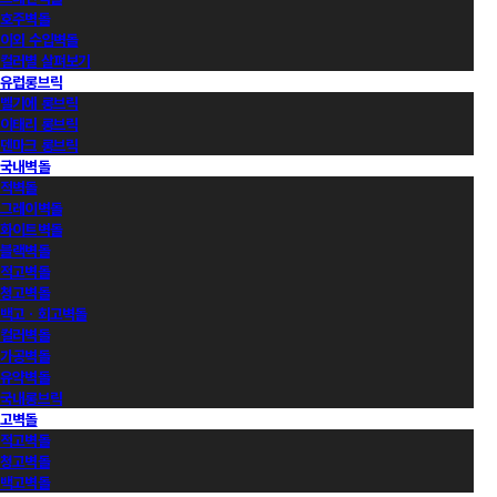
호주벽돌
이외 수입벽돌
컬러별 살펴보기
유럽롱브릭
벨기에 롱브릭
이태리 롱브릭
덴마크 롱브릭
국내벽돌
적벽돌
그레이벽돌
화이트벽돌
블랙벽돌
적고벽돌
청고벽돌
백고ㆍ회고벽돌
컬러벽돌
가공벽돌
유약벽돌
국내롱브릭
고벽돌
적고벽돌
청고벽돌
백고벽돌