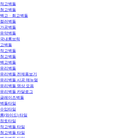
적고벽돌
청고벽돌
백고ㆍ회고벽돌
컬러벽돌
가공벽돌
유약벽돌
국내롱브릭
고벽돌
적고벽돌
청고벽돌
백고벽돌
유리벽돌
유리벽돌 전제품보기
유리벽돌 시공 매뉴얼
유리벽돌 영상 모음
유리벽돌 카달로그
글레이즈벽돌
벽돌타일
수입타일
롱(와이드) 타일
점토타일
적고벽돌 타일
청고벽돌 타일