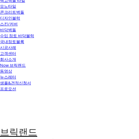
백고벽돌 타일
모노타일
콘크리트벽돌
디자인블럭
스킨/커버
바닥벽돌
수입 점토 바닥블럭
국내점토블록
시공사례
고객센터
회사소개
Now 브릭랜드
동영상
뉴스레터
샘플&견적신청서
프로모션
브릭랜드