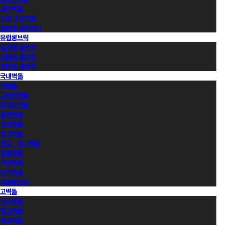
호주벽돌
이외 수입벽돌
컬러별 살펴보기
유럽롱브릭
벨기에 롱브릭
이태리 롱브릭
덴마크 롱브릭
국내벽돌
적벽돌
그레이벽돌
화이트벽돌
블랙벽돌
적고벽돌
청고벽돌
백고ㆍ회고벽돌
컬러벽돌
가공벽돌
유약벽돌
국내롱브릭
고벽돌
적고벽돌
청고벽돌
백고벽돌