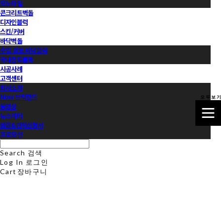
모노타일
콘크리트벽돌
디자인블럭
스킨/커버
바닥벽돌
수입 점토 바닥블럭
국내점토블록
시공사례
고객센터
회사소개
Now 브릭랜드
모 두 보 기
동영상
뉴스레터
샘플&견적신청서
프로모션
Search
검색
Log In
로그인
Cart
장바구니