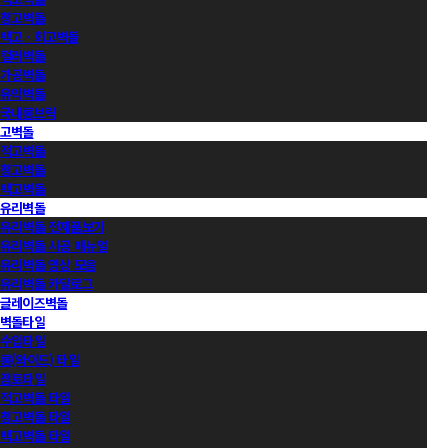
청고벽돌
백고ㆍ회고벽돌
컬러벽돌
가공벽돌
유약벽돌
국내롱브릭
고벽돌
적고벽돌
청고벽돌
백고벽돌
유리벽돌
유리벽돌 전제품보기
유리벽돌 시공 매뉴얼
유리벽돌 영상 모음
유리벽돌 카달로그
글레이즈벽돌
벽돌타일
수입타일
롱(와이드) 타일
점토타일
적고벽돌 타일
청고벽돌 타일
백고벽돌 타일