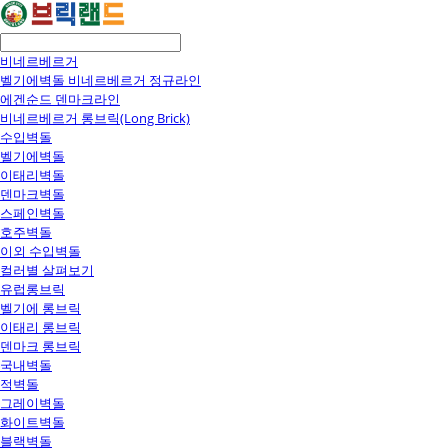
비네르베르거
벨기에벽돌 비네르베르거 정규라인
에겐순드 덴마크라인
비네르베르거 롱브릭(Long Brick)
수입벽돌
벨기에벽돌
이태리벽돌
덴마크벽돌
스페인벽돌
호주벽돌
이외 수입벽돌
컬러별 살펴보기
유럽롱브릭
벨기에 롱브릭
이태리 롱브릭
덴마크 롱브릭
국내벽돌
적벽돌
그레이벽돌
화이트벽돌
블랙벽돌