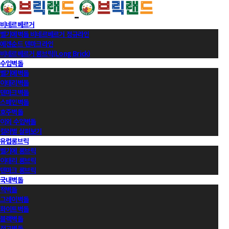
비네르베르거
벨기에벽돌 비네르베르거 정규라인
에겐순드 덴마크라인
비네르베르거 롱브릭(Long Brick)
수입벽돌
벨기에벽돌
이태리벽돌
덴마크벽돌
스페인벽돌
호주벽돌
이외 수입벽돌
컬러별 살펴보기
유럽롱브릭
벨기에 롱브릭
이태리 롱브릭
덴마크 롱브릭
국내벽돌
적벽돌
그레이벽돌
화이트벽돌
블랙벽돌
적고벽돌