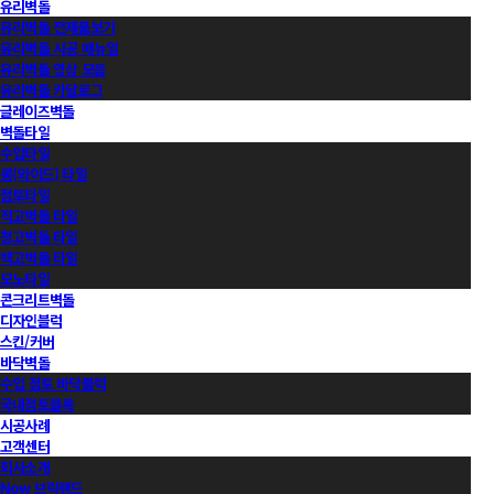
유리벽돌
유리벽돌 전제품보기
유리벽돌 시공 매뉴얼
유리벽돌 영상 모음
유리벽돌 카달로그
글레이즈벽돌
벽돌타일
수입타일
롱(와이드) 타일
점토타일
적고벽돌 타일
청고벽돌 타일
백고벽돌 타일
모노타일
콘크리트벽돌
디자인블럭
스킨/커버
바닥벽돌
수입 점토 바닥블럭
국내점토블록
시공사례
고객센터
회사소개
Now 브릭랜드