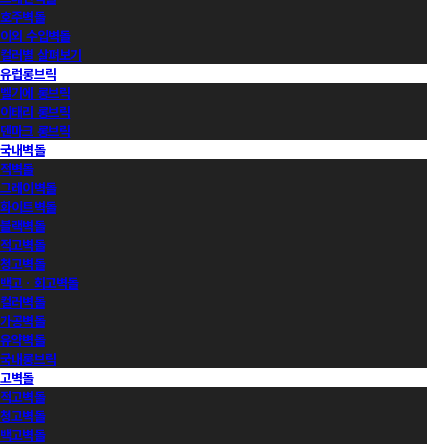
호주벽돌
이외 수입벽돌
컬러별 살펴보기
유럽롱브릭
벨기에 롱브릭
이태리 롱브릭
덴마크 롱브릭
국내벽돌
적벽돌
그레이벽돌
화이트벽돌
블랙벽돌
적고벽돌
청고벽돌
백고ㆍ회고벽돌
컬러벽돌
가공벽돌
유약벽돌
국내롱브릭
고벽돌
적고벽돌
청고벽돌
백고벽돌