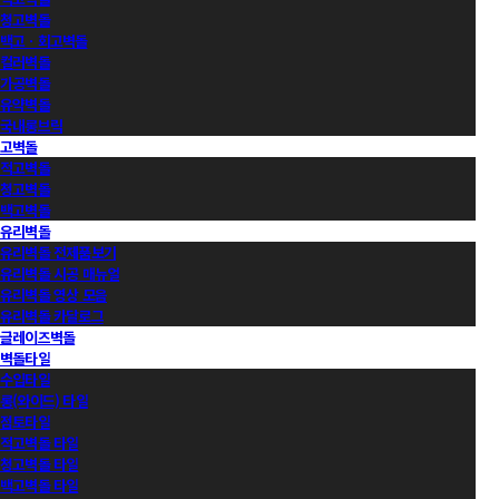
청고벽돌
백고ㆍ회고벽돌
컬러벽돌
가공벽돌
유약벽돌
국내롱브릭
고벽돌
적고벽돌
청고벽돌
백고벽돌
유리벽돌
유리벽돌 전제품보기
유리벽돌 시공 매뉴얼
유리벽돌 영상 모음
유리벽돌 카달로그
글레이즈벽돌
벽돌타일
수입타일
롱(와이드) 타일
점토타일
적고벽돌 타일
청고벽돌 타일
백고벽돌 타일