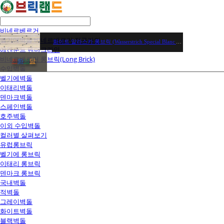
비네르베르거
벨기에벽돌 비네르베르거 정규라인
화이트 알라스카 롱브릭 (Wasserstrich Special Blanc Alaska), 유럽 벨기에벽돌 / 장당 8,550원 / 헤베당(44장) 376,200원
에겐순드 덴마크라인
비네르베르거 롱브릭(Long Brick)
전
화
상
담
수입벽돌
벨기에벽돌
이태리벽돌
덴마크벽돌
스페인벽돌
호주벽돌
이외 수입벽돌
컬러별 살펴보기
유럽롱브릭
벨기에 롱브릭
이태리 롱브릭
덴마크 롱브릭
국내벽돌
적벽돌
그레이벽돌
화이트벽돌
블랙벽돌