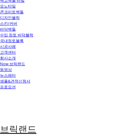
백고벽돌 타일
모노타일
콘크리트벽돌
디자인블럭
스킨/커버
바닥벽돌
수입 점토 바닥블럭
국내점토블록
시공사례
고객센터
회사소개
Now 브릭랜드
동영상
뉴스레터
샘플&견적신청서
프로모션
브릭랜드