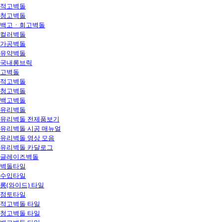
적고벽돌
청고벽돌
백고ㆍ회고벽돌
컬러벽돌
가공벽돌
유약벽돌
국내롱브릭
고벽돌
적고벽돌
청고벽돌
백고벽돌
유리벽돌
유리벽돌 전제품보기
유리벽돌 시공 매뉴얼
유리벽돌 영상 모음
유리벽돌 카달로그
글레이즈벽돌
벽돌타일
수입타일
롱(와이드) 타일
점토타일
적고벽돌 타일
청고벽돌 타일