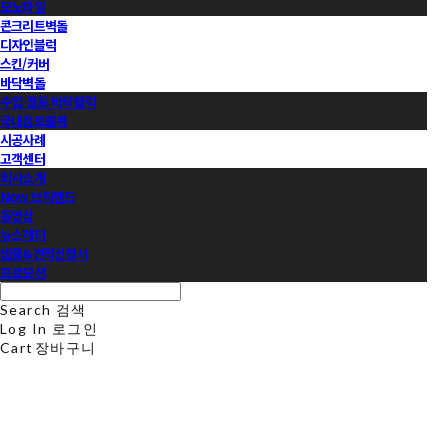
모노타일
콘크리트벽돌
디자인블럭
스킨/커버
바닥벽돌
수입 점토 바닥블럭
국내점토블록
시공사례
고객센터
회사소개
Now 브릭랜드
동영상
뉴스레터
샘플&견적신청서
프로모션
Search
검색
Log In
로그인
Cart
장바구니