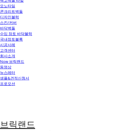
백고벽돌 타일
모노타일
콘크리트벽돌
디자인블럭
스킨/커버
바닥벽돌
수입 점토 바닥블럭
국내점토블록
시공사례
고객센터
회사소개
Now 브릭랜드
동영상
뉴스레터
샘플&견적신청서
프로모션
브릭랜드