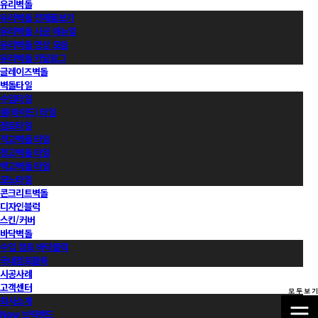
유리벽돌
유리벽돌 전제품보기
유리벽돌 시공 매뉴얼
유리벽돌 영상 모음
유리벽돌 카달로그
글레이즈벽돌
벽돌타일
수입타일
롱(와이드) 타일
점토타일
적고벽돌 타일
청고벽돌 타일
백고벽돌 타일
모노타일
콘크리트벽돌
디자인블럭
스킨/커버
바닥벽돌
수입 점토 바닥블럭
국내점토블록
시공사례
고객센터
모 두 보 기
회사소개
Now 브릭랜드