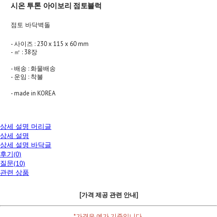
시온 투톤 아이보리 점토블럭
점토 바닥벽돌
- 사이즈 : 230 x 115 x 60 mm
- ㎡ : 38장
- 배송 : 화물배송
- 운임 : 착불
- made in KOREA
상세 설명 머리글
상세 설명
상세 설명 바닥글
후기(0)
질문(10)
관련 상품
[가격 제공 관련 안내]
*가격은 예가 기준입니다.