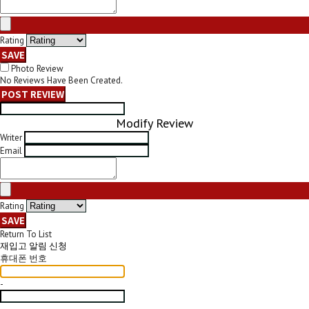
Rating
SAVE
Photo Review
No Reviews Have Been Created.
POST REVIEW
Modify Review
Writer
Email
Rating
SAVE
Return To List
재입고 알림 신청
휴대폰 번호
-
-