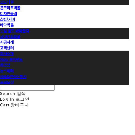
모노타일
콘크리트벽돌
디자인블럭
스킨/커버
바닥벽돌
수입 점토 바닥블럭
국내점토블록
시공사례
고객센터
회사소개
Now 브릭랜드
동영상
뉴스레터
샘플&견적신청서
프로모션
Search
검색
Log In
로그인
Cart
장바구니