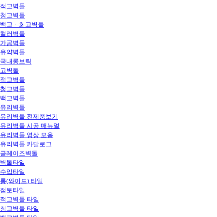
적고벽돌
청고벽돌
백고ㆍ회고벽돌
컬러벽돌
가공벽돌
유약벽돌
국내롱브릭
고벽돌
적고벽돌
청고벽돌
백고벽돌
유리벽돌
유리벽돌 전제품보기
유리벽돌 시공 매뉴얼
유리벽돌 영상 모음
유리벽돌 카달로그
글레이즈벽돌
벽돌타일
수입타일
롱(와이드) 타일
점토타일
적고벽돌 타일
청고벽돌 타일