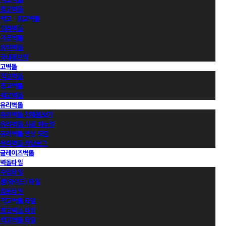
청고벽돌
백고ㆍ회고벽돌
컬러벽돌
가공벽돌
유약벽돌
국내롱브릭
고벽돌
적고벽돌
청고벽돌
백고벽돌
유리벽돌
유리벽돌 전제품보기
유리벽돌 시공 매뉴얼
유리벽돌 영상 모음
유리벽돌 카달로그
글레이즈벽돌
벽돌타일
수입타일
롱(와이드) 타일
점토타일
적고벽돌 타일
청고벽돌 타일
백고벽돌 타일