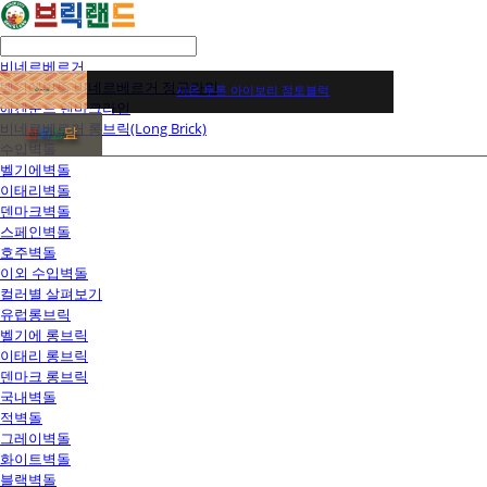
비네르베르거
벨기에벽돌 비네르베르거 정규라인
시온 투톤 아이보리 점토블럭
에겐순드 덴마크라인
비네르베르거 롱브릭(Long Brick)
전
화
상
담
수입벽돌
벨기에벽돌
이태리벽돌
덴마크벽돌
스페인벽돌
호주벽돌
이외 수입벽돌
컬러별 살펴보기
유럽롱브릭
벨기에 롱브릭
이태리 롱브릭
덴마크 롱브릭
국내벽돌
적벽돌
그레이벽돌
화이트벽돌
블랙벽돌