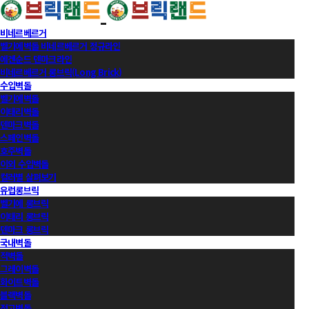
비네르베르거
벨기에벽돌 비네르베르거 정규라인
에겐순드 덴마크라인
비네르베르거 롱브릭(Long Brick)
수입벽돌
벨기에벽돌
이태리벽돌
덴마크벽돌
스페인벽돌
호주벽돌
이외 수입벽돌
컬러별 살펴보기
유럽롱브릭
벨기에 롱브릭
이태리 롱브릭
덴마크 롱브릭
국내벽돌
적벽돌
그레이벽돌
화이트벽돌
블랙벽돌
적고벽돌