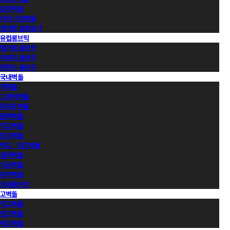
호주벽돌
이외 수입벽돌
컬러별 살펴보기
유럽롱브릭
벨기에 롱브릭
이태리 롱브릭
덴마크 롱브릭
국내벽돌
적벽돌
그레이벽돌
화이트벽돌
블랙벽돌
적고벽돌
청고벽돌
백고ㆍ회고벽돌
컬러벽돌
가공벽돌
유약벽돌
국내롱브릭
고벽돌
적고벽돌
청고벽돌
백고벽돌