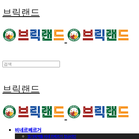
브릭랜드
브릭랜드
비네르베르거
벨기에벽돌 비네르베르거 정규라인