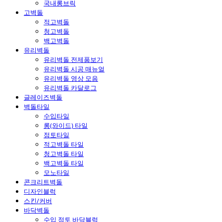
국내롱브릭
고벽돌
적고벽돌
청고벽돌
백고벽돌
유리벽돌
유리벽돌 전제품보기
유리벽돌 시공 매뉴얼
유리벽돌 영상 모음
유리벽돌 카달로그
글레이즈벽돌
벽돌타일
수입타일
롱(와이드) 타일
점토타일
적고벽돌 타일
청고벽돌 타일
백고벽돌 타일
모노타일
콘크리트벽돌
디자인블럭
스킨/커버
바닥벽돌
수입 점토 바닥블럭