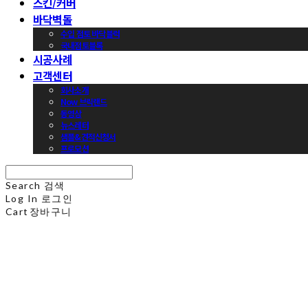
스킨/커버
바닥벽돌
수입 점토 바닥블럭
국내점토블록
시공사례
고객센터
회사소개
Now 브릭랜드
동영상
뉴스레터
샘플&견적신청서
프로모션
Search
검색
Log In
로그인
Cart
장바구니