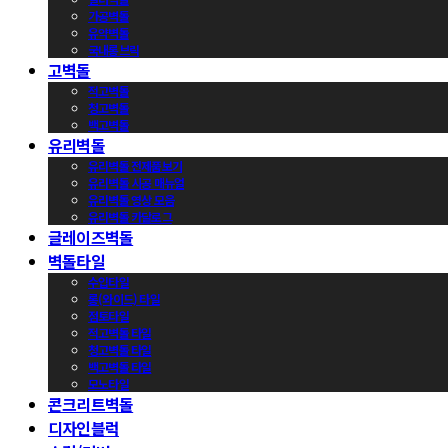
가공벽돌
유약벽돌
국내롱브릭
고벽돌
적고벽돌
청고벽돌
백고벽돌
유리벽돌
유리벽돌 전제품보기
유리벽돌 시공 매뉴얼
유리벽돌 영상 모음
유리벽돌 카달로그
글레이즈벽돌
벽돌타일
수입타일
롱(와이드) 타일
점토타일
적고벽돌 타일
청고벽돌 타일
백고벽돌 타일
모노타일
콘크리트벽돌
디자인블럭