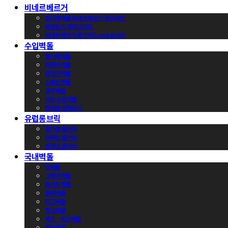
비네르베르거
벨기에벽돌 비네르베르거 정규라인
에겐순드 덴마크라인
비네르베르거 롱브릭(Long Brick)
수입벽돌
벨기에벽돌
이태리벽돌
덴마크벽돌
스페인벽돌
호주벽돌
이외 수입벽돌
컬러별 살펴보기
유럽롱브릭
벨기에 롱브릭
이태리 롱브릭
덴마크 롱브릭
국내벽돌
적벽돌
그레이벽돌
화이트벽돌
블랙벽돌
적고벽돌
청고벽돌
백고ㆍ회고벽돌
컬러벽돌