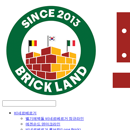
비네르베르거
벨기에벽돌 비네르베르거 정규라인
에겐순드 덴마크라인
비네르베르거 롱브릭(Long Brick)