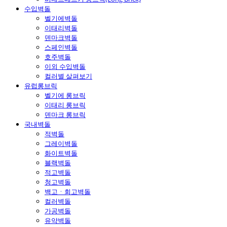
수입벽돌
벨기에벽돌
이태리벽돌
덴마크벽돌
스페인벽돌
호주벽돌
이외 수입벽돌
컬러별 살펴보기
유럽롱브릭
벨기에 롱브릭
이태리 롱브릭
덴마크 롱브릭
국내벽돌
적벽돌
그레이벽돌
화이트벽돌
블랙벽돌
적고벽돌
청고벽돌
백고ㆍ회고벽돌
컬러벽돌
가공벽돌
유약벽돌