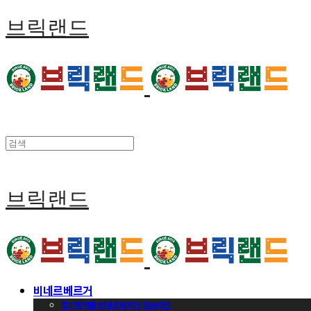
브릭랜드
브릭랜드
비네르베르거
벨기에벽돌 비네르베르거 정규라인