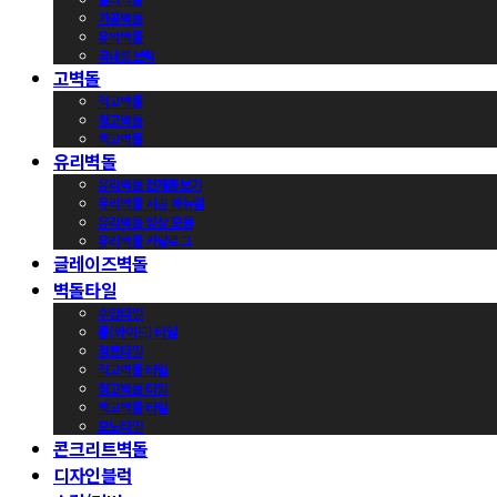
가공벽돌
유약벽돌
국내롱브릭
고벽돌
적고벽돌
청고벽돌
백고벽돌
유리벽돌
유리벽돌 전제품보기
유리벽돌 시공 매뉴얼
유리벽돌 영상 모음
유리벽돌 카달로그
글레이즈벽돌
벽돌타일
수입타일
롱(와이드) 타일
점토타일
적고벽돌 타일
청고벽돌 타일
백고벽돌 타일
모노타일
콘크리트벽돌
디자인블럭