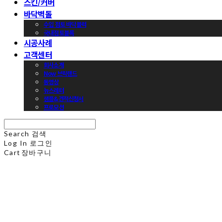
스킨/커버
바닥벽돌
수입 점토 바닥블럭
국내점토블록
시공사례
고객센터
회사소개
Now 브릭랜드
동영상
뉴스레터
샘플&견적신청서
프로모션
Search
검색
Log In
로그인
Cart
장바구니