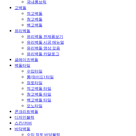
국내롱브릭
고벽돌
적고벽돌
청고벽돌
백고벽돌
유리벽돌
유리벽돌 전제품보기
유리벽돌 시공 매뉴얼
유리벽돌 영상 모음
유리벽돌 카달로그
글레이즈벽돌
벽돌타일
수입타일
롱(와이드) 타일
점토타일
적고벽돌 타일
청고벽돌 타일
백고벽돌 타일
모노타일
콘크리트벽돌
디자인블럭
스킨/커버
바닥벽돌
수입 점토 바닥블럭