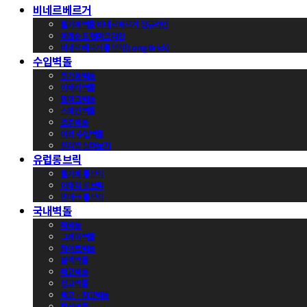
비네르베르거
벨기에벽돌 비네르베르거 정규라인
에겐순드 덴마크라인
비네르베르거 롱브릭(Long Brick)
수입벽돌
벨기에벽돌
이태리벽돌
덴마크벽돌
스페인벽돌
호주벽돌
이외 수입벽돌
컬러별 살펴보기
유럽롱브릭
벨기에 롱브릭
이태리 롱브릭
덴마크 롱브릭
국내벽돌
적벽돌
그레이벽돌
화이트벽돌
블랙벽돌
적고벽돌
청고벽돌
백고ㆍ회고벽돌
컬러벽돌