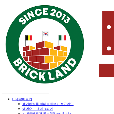
비네르베르거
벨기에벽돌 비네르베르거 정규라인
에겐순드 덴마크라인
비네르베르거 롱브릭(Long Brick)