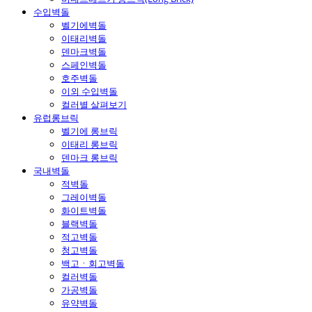
수입벽돌
벨기에벽돌
이태리벽돌
덴마크벽돌
스페인벽돌
호주벽돌
이외 수입벽돌
컬러별 살펴보기
유럽롱브릭
벨기에 롱브릭
이태리 롱브릭
덴마크 롱브릭
국내벽돌
적벽돌
그레이벽돌
화이트벽돌
블랙벽돌
적고벽돌
청고벽돌
백고ㆍ회고벽돌
컬러벽돌
가공벽돌
유약벽돌