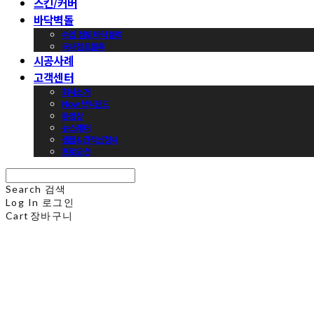
스킨/커버
바닥벽돌
수입 점토 바닥블럭
국내점토블록
시공사례
고객센터
회사소개
Now 브릭랜드
동영상
뉴스레터
샘플&견적신청서
프로모션
Search
검색
Log In
로그인
Cart
장바구니