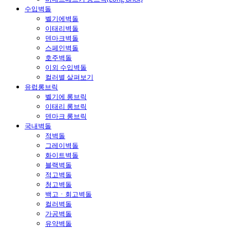
수입벽돌
벨기에벽돌
이태리벽돌
덴마크벽돌
스페인벽돌
호주벽돌
이외 수입벽돌
컬러별 살펴보기
유럽롱브릭
벨기에 롱브릭
이태리 롱브릭
덴마크 롱브릭
국내벽돌
적벽돌
그레이벽돌
화이트벽돌
블랙벽돌
적고벽돌
청고벽돌
백고ㆍ회고벽돌
컬러벽돌
가공벽돌
유약벽돌