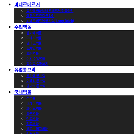
비네르베르거
벨기에벽돌 비네르베르거 정규라인
에겐순드 덴마크라인
비네르베르거 롱브릭(Long Brick)
수입벽돌
벨기에벽돌
이태리벽돌
덴마크벽돌
스페인벽돌
호주벽돌
이외 수입벽돌
컬러별 살펴보기
유럽롱브릭
벨기에 롱브릭
이태리 롱브릭
덴마크 롱브릭
국내벽돌
적벽돌
그레이벽돌
화이트벽돌
블랙벽돌
적고벽돌
청고벽돌
백고ㆍ회고벽돌
컬러벽돌