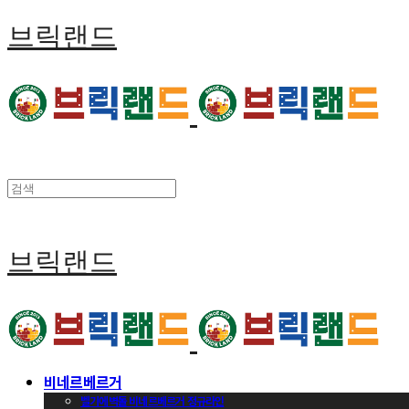
브릭랜드
브릭랜드
비네르베르거
벨기에벽돌 비네르베르거 정규라인