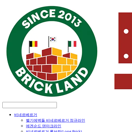
비네르베르거
벨기에벽돌 비네르베르거 정규라인
에겐순드 덴마크라인
비네르베르거 롱브릭(Long Brick)