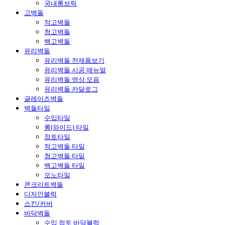
국내롱브릭
고벽돌
적고벽돌
청고벽돌
백고벽돌
유리벽돌
유리벽돌 전제품보기
유리벽돌 시공 매뉴얼
유리벽돌 영상 모음
유리벽돌 카달로그
글레이즈벽돌
벽돌타일
수입타일
롱(와이드) 타일
점토타일
적고벽돌 타일
청고벽돌 타일
백고벽돌 타일
모노타일
콘크리트벽돌
디자인블럭
스킨/커버
바닥벽돌
수입 점토 바닥블럭