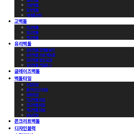
가공벽돌
유약벽돌
국내롱브릭
고벽돌
적고벽돌
청고벽돌
백고벽돌
유리벽돌
유리벽돌 전제품보기
유리벽돌 시공 매뉴얼
유리벽돌 영상 모음
유리벽돌 카달로그
글레이즈벽돌
벽돌타일
수입타일
롱(와이드) 타일
점토타일
적고벽돌 타일
청고벽돌 타일
백고벽돌 타일
모노타일
콘크리트벽돌
디자인블럭