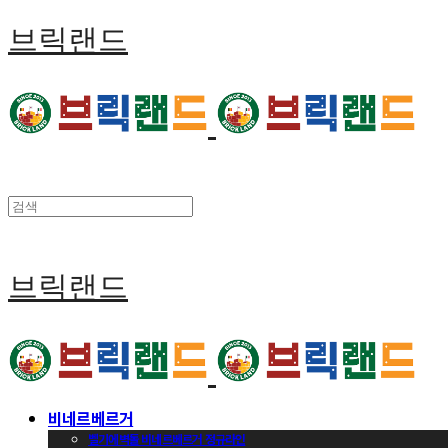
브릭랜드
브릭랜드
비네르베르거
벨기에벽돌 비네르베르거 정규라인