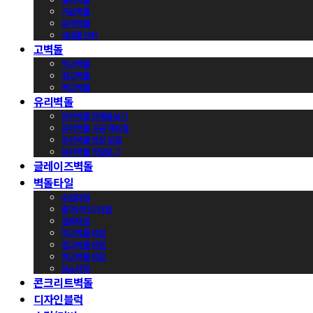
가공벽돌
유약벽돌
국내롱브릭
고벽돌
적고벽돌
청고벽돌
백고벽돌
유리벽돌
유리벽돌 전제품보기
유리벽돌 시공 매뉴얼
유리벽돌 영상 모음
유리벽돌 카달로그
글레이즈벽돌
벽돌타일
수입타일
롱(와이드) 타일
점토타일
적고벽돌 타일
청고벽돌 타일
백고벽돌 타일
모노타일
콘크리트벽돌
디자인블럭