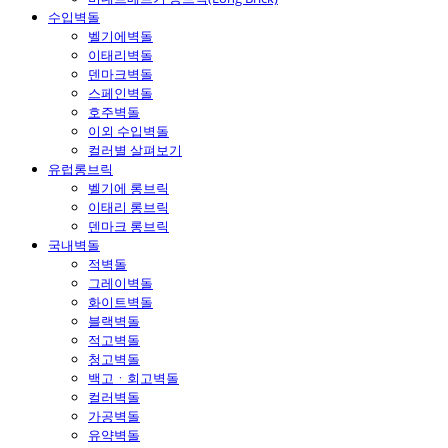
수입벽돌
벨기에벽돌
이태리벽돌
덴마크벽돌
스페인벽돌
호주벽돌
이외 수입벽돌
컬러별 살펴보기
유럽롱브릭
벨기에 롱브릭
이태리 롱브릭
덴마크 롱브릭
국내벽돌
적벽돌
그레이벽돌
화이트벽돌
블랙벽돌
적고벽돌
청고벽돌
백고ㆍ회고벽돌
컬러벽돌
가공벽돌
유약벽돌