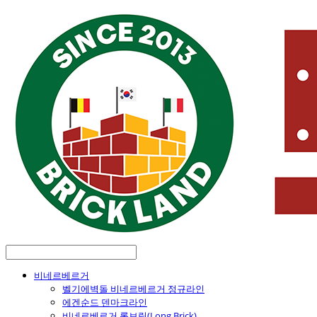
비네르베르거
벨기에벽돌 비네르베르거 정규라인
에겐순드 덴마크라인
비네르베르거 롱브릭(Long Brick)