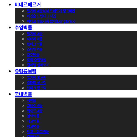
비네르베르거
벨기에벽돌 비네르베르거 정규라인
에겐순드 덴마크라인
비네르베르거 롱브릭(Long Brick)
수입벽돌
벨기에벽돌
이태리벽돌
덴마크벽돌
스페인벽돌
호주벽돌
이외 수입벽돌
컬러별 살펴보기
유럽롱브릭
벨기에 롱브릭
이태리 롱브릭
덴마크 롱브릭
국내벽돌
적벽돌
그레이벽돌
화이트벽돌
블랙벽돌
적고벽돌
청고벽돌
백고ㆍ회고벽돌
컬러벽돌