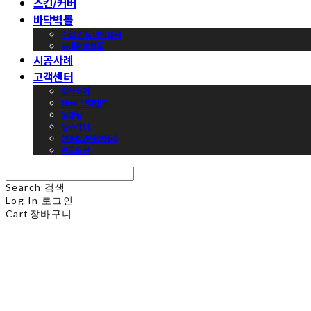
스킨/커버
바닥벽돌
수입 점토 바닥블럭
국내점토블록
시공사례
고객센터
회사소개
Now 브릭랜드
동영상
뉴스레터
샘플&견적신청서
프로모션
Search
검색
Log In
로그인
Cart
장바구니