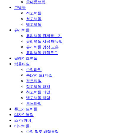
국내롱브릭
고벽돌
적고벽돌
청고벽돌
백고벽돌
유리벽돌
유리벽돌 전제품보기
유리벽돌 시공 매뉴얼
유리벽돌 영상 모음
유리벽돌 카달로그
글레이즈벽돌
벽돌타일
수입타일
롱(와이드) 타일
점토타일
적고벽돌 타일
청고벽돌 타일
백고벽돌 타일
모노타일
콘크리트벽돌
디자인블럭
스킨/커버
바닥벽돌
수입 점토 바닥블럭