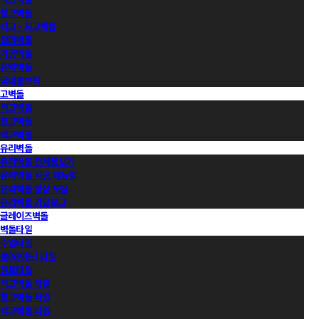
청고벽돌
백고ㆍ회고벽돌
컬러벽돌
가공벽돌
유약벽돌
국내롱브릭
고벽돌
적고벽돌
청고벽돌
백고벽돌
유리벽돌
유리벽돌 전제품보기
유리벽돌 시공 매뉴얼
유리벽돌 영상 모음
유리벽돌 카달로그
글레이즈벽돌
벽돌타일
수입타일
롱(와이드) 타일
점토타일
적고벽돌 타일
청고벽돌 타일
백고벽돌 타일