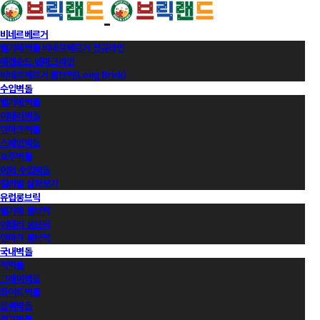
비네르베르거
벨기에벽돌 비네르베르거 정규라인
에겐순드 덴마크라인
비네르베르거 롱브릭(Long Brick)
수입벽돌
벨기에벽돌
이태리벽돌
덴마크벽돌
스페인벽돌
호주벽돌
이외 수입벽돌
컬러별 살펴보기
유럽롱브릭
벨기에 롱브릭
이태리 롱브릭
덴마크 롱브릭
국내벽돌
적벽돌
그레이벽돌
화이트벽돌
블랙벽돌
적고벽돌