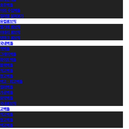
호주벽돌
이외 수입벽돌
컬러별 살펴보기
유럽롱브릭
벨기에 롱브릭
이태리 롱브릭
덴마크 롱브릭
국내벽돌
적벽돌
그레이벽돌
화이트벽돌
블랙벽돌
적고벽돌
청고벽돌
백고ㆍ회고벽돌
컬러벽돌
가공벽돌
유약벽돌
국내롱브릭
고벽돌
적고벽돌
청고벽돌
백고벽돌