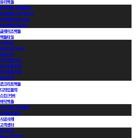
유리벽돌
유리벽돌 전제품보기
유리벽돌 시공 매뉴얼
유리벽돌 영상 모음
유리벽돌 카달로그
글레이즈벽돌
벽돌타일
수입타일
롱(와이드) 타일
점토타일
적고벽돌 타일
청고벽돌 타일
백고벽돌 타일
모노타일
콘크리트벽돌
디자인블럭
스킨/커버
바닥벽돌
수입 점토 바닥블럭
국내점토블록
시공사례
고객센터
회사소개
Now 브릭랜드