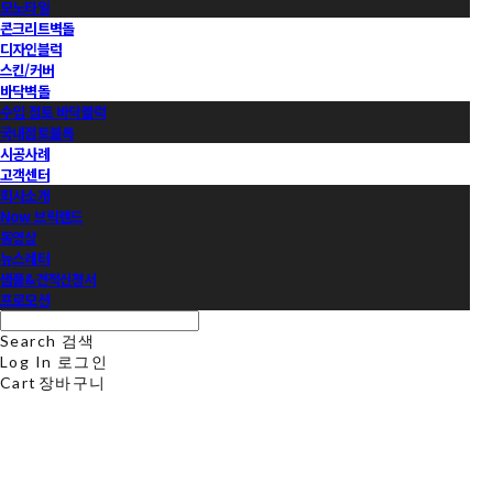
모노타일
콘크리트벽돌
디자인블럭
스킨/커버
바닥벽돌
수입 점토 바닥블럭
국내점토블록
시공사례
고객센터
회사소개
Now 브릭랜드
동영상
뉴스레터
샘플&견적신청서
프로모션
Search
검색
Log In
로그인
Cart
장바구니