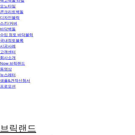
백고벽돌 타일
모노타일
콘크리트벽돌
디자인블럭
스킨/커버
바닥벽돌
수입 점토 바닥블럭
국내점토블록
시공사례
고객센터
회사소개
Now 브릭랜드
동영상
뉴스레터
샘플&견적신청서
프로모션
브릭랜드