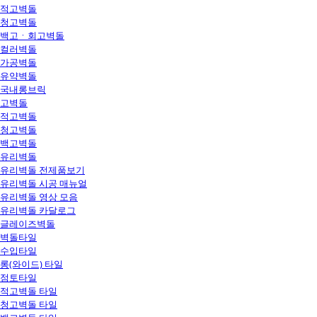
적고벽돌
청고벽돌
백고ㆍ회고벽돌
컬러벽돌
가공벽돌
유약벽돌
국내롱브릭
고벽돌
적고벽돌
청고벽돌
백고벽돌
유리벽돌
유리벽돌 전제품보기
유리벽돌 시공 매뉴얼
유리벽돌 영상 모음
유리벽돌 카달로그
글레이즈벽돌
벽돌타일
수입타일
롱(와이드) 타일
점토타일
적고벽돌 타일
청고벽돌 타일