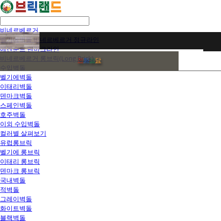
비네르베르거
벨기에벽돌 비네르베르거 정규라인
에겐순드 덴마크라인
비네르베르거 롱브릭(Long Brick)
전
화
상
담
수입벽돌
벨기에벽돌
이태리벽돌
덴마크벽돌
스페인벽돌
호주벽돌
이외 수입벽돌
컬러별 살펴보기
유럽롱브릭
벨기에 롱브릭
이태리 롱브릭
덴마크 롱브릭
국내벽돌
적벽돌
그레이벽돌
화이트벽돌
블랙벽돌