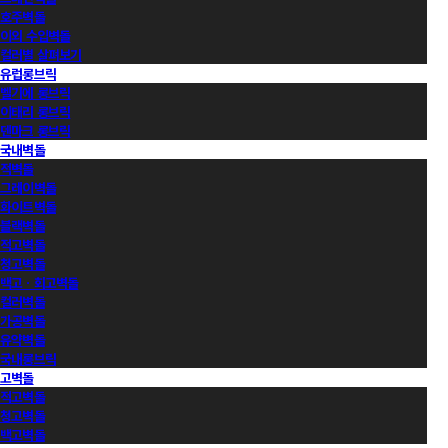
호주벽돌
이외 수입벽돌
컬러별 살펴보기
유럽롱브릭
벨기에 롱브릭
이태리 롱브릭
덴마크 롱브릭
국내벽돌
적벽돌
그레이벽돌
화이트벽돌
블랙벽돌
적고벽돌
청고벽돌
백고ㆍ회고벽돌
컬러벽돌
가공벽돌
유약벽돌
국내롱브릭
고벽돌
적고벽돌
청고벽돌
백고벽돌