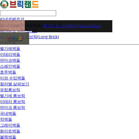
비네르베르거
벨기에벽돌 비네르베르거 정규라인
RT 533, 유니카 메두사 (Unika Medusa)
에겐순드 덴마크라인
비네르베르거 롱브릭(Long Brick)
전
화
상
담
수입벽돌
벨기에벽돌
이태리벽돌
덴마크벽돌
스페인벽돌
호주벽돌
이외 수입벽돌
컬러별 살펴보기
유럽롱브릭
벨기에 롱브릭
이태리 롱브릭
덴마크 롱브릭
국내벽돌
적벽돌
그레이벽돌
화이트벽돌
블랙벽돌