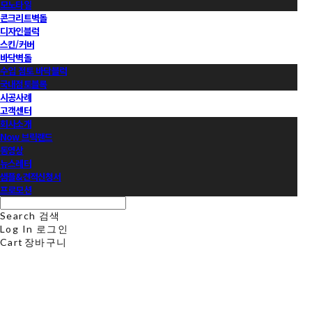
모노타일
콘크리트벽돌
디자인블럭
스킨/커버
바닥벽돌
수입 점토 바닥블럭
국내점토블록
시공사례
고객센터
회사소개
Now 브릭랜드
동영상
뉴스레터
샘플&견적신청서
프로모션
Search
검색
Log In
로그인
Cart
장바구니