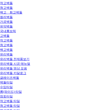
적고벽돌
청고벽돌
백고ㆍ회고벽돌
컬러벽돌
가공벽돌
유약벽돌
국내롱브릭
고벽돌
적고벽돌
청고벽돌
백고벽돌
유리벽돌
유리벽돌 전제품보기
유리벽돌 시공 매뉴얼
유리벽돌 영상 모음
유리벽돌 카달로그
글레이즈벽돌
벽돌타일
수입타일
롱(와이드) 타일
점토타일
적고벽돌 타일
청고벽돌 타일