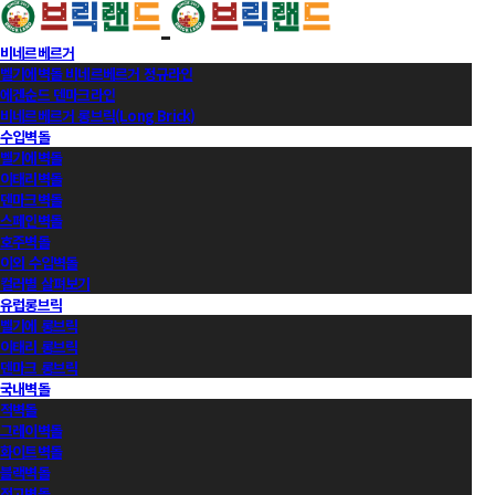
비네르베르거
벨기에벽돌 비네르베르거 정규라인
에겐순드 덴마크라인
비네르베르거 롱브릭(Long Brick)
수입벽돌
벨기에벽돌
이태리벽돌
덴마크벽돌
스페인벽돌
호주벽돌
이외 수입벽돌
컬러별 살펴보기
유럽롱브릭
벨기에 롱브릭
이태리 롱브릭
덴마크 롱브릭
국내벽돌
적벽돌
그레이벽돌
화이트벽돌
블랙벽돌
적고벽돌