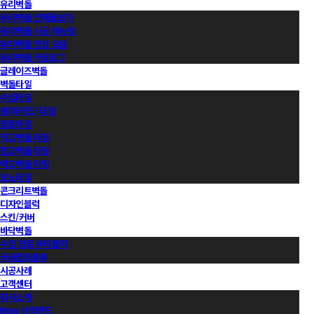
유리벽돌
유리벽돌 전제품보기
유리벽돌 시공 매뉴얼
유리벽돌 영상 모음
유리벽돌 카달로그
글레이즈벽돌
벽돌타일
수입타일
롱(와이드) 타일
점토타일
적고벽돌 타일
청고벽돌 타일
백고벽돌 타일
모노타일
콘크리트벽돌
디자인블럭
스킨/커버
바닥벽돌
수입 점토 바닥블럭
국내점토블록
시공사례
고객센터
회사소개
Now 브릭랜드