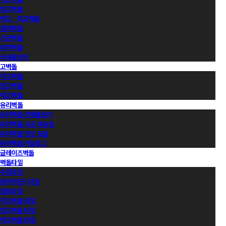
청고벽돌
백고ㆍ회고벽돌
컬러벽돌
가공벽돌
유약벽돌
국내롱브릭
고벽돌
적고벽돌
청고벽돌
백고벽돌
유리벽돌
유리벽돌 전제품보기
유리벽돌 시공 매뉴얼
유리벽돌 영상 모음
유리벽돌 카달로그
글레이즈벽돌
벽돌타일
수입타일
롱(와이드) 타일
점토타일
적고벽돌 타일
청고벽돌 타일
백고벽돌 타일