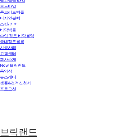
백고벽돌 타일
모노타일
콘크리트벽돌
디자인블럭
스킨/커버
바닥벽돌
수입 점토 바닥블럭
국내점토블록
시공사례
고객센터
회사소개
Now 브릭랜드
동영상
뉴스레터
샘플&견적신청서
프로모션
브릭랜드