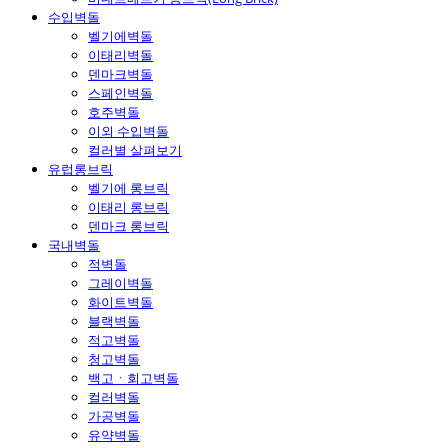
수입벽돌
벨기에벽돌
이태리벽돌
덴마크벽돌
스페인벽돌
호주벽돌
이외 수입벽돌
컬러별 살펴보기
유럽롱브릭
벨기에 롱브릭
이태리 롱브릭
덴마크 롱브릭
국내벽돌
적벽돌
그레이벽돌
화이트벽돌
블랙벽돌
적고벽돌
청고벽돌
백고ㆍ회고벽돌
컬러벽돌
가공벽돌
유약벽돌