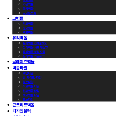
가공벽돌
유약벽돌
국내롱브릭
고벽돌
적고벽돌
청고벽돌
백고벽돌
유리벽돌
유리벽돌 전제품보기
유리벽돌 시공 매뉴얼
유리벽돌 영상 모음
유리벽돌 카달로그
글레이즈벽돌
벽돌타일
수입타일
롱(와이드) 타일
점토타일
적고벽돌 타일
청고벽돌 타일
백고벽돌 타일
모노타일
콘크리트벽돌
디자인블럭