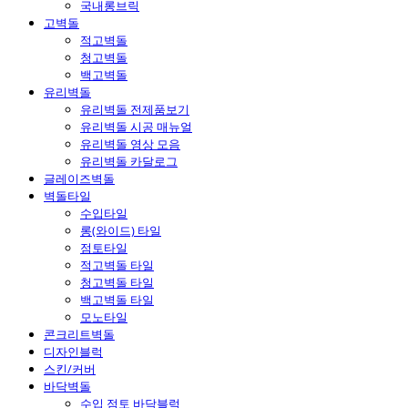
국내롱브릭
고벽돌
적고벽돌
청고벽돌
백고벽돌
유리벽돌
유리벽돌 전제품보기
유리벽돌 시공 매뉴얼
유리벽돌 영상 모음
유리벽돌 카달로그
글레이즈벽돌
벽돌타일
수입타일
롱(와이드) 타일
점토타일
적고벽돌 타일
청고벽돌 타일
백고벽돌 타일
모노타일
콘크리트벽돌
디자인블럭
스킨/커버
바닥벽돌
수입 점토 바닥블럭