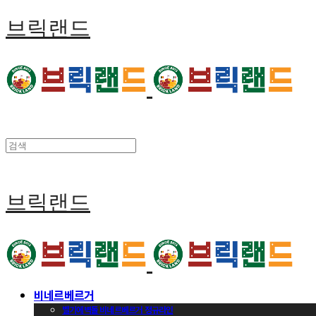
브릭랜드
브릭랜드
비네르베르거
벨기에벽돌 비네르베르거 정규라인