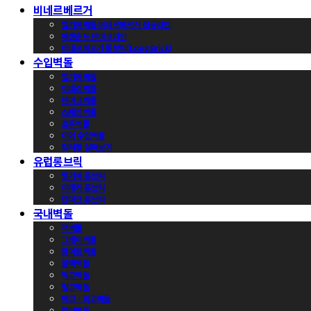
비네르베르거
벨기에벽돌 비네르베르거 정규라인
에겐순드 덴마크라인
비네르베르거 롱브릭(Long Brick)
수입벽돌
벨기에벽돌
이태리벽돌
덴마크벽돌
스페인벽돌
호주벽돌
이외 수입벽돌
컬러별 살펴보기
유럽롱브릭
벨기에 롱브릭
이태리 롱브릭
덴마크 롱브릭
국내벽돌
적벽돌
그레이벽돌
화이트벽돌
블랙벽돌
적고벽돌
청고벽돌
백고ㆍ회고벽돌
컬러벽돌