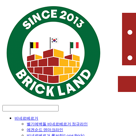
비네르베르거
벨기에벽돌 비네르베르거 정규라인
에겐순드 덴마크라인
비네르베르거 롱브릭(Long Brick)