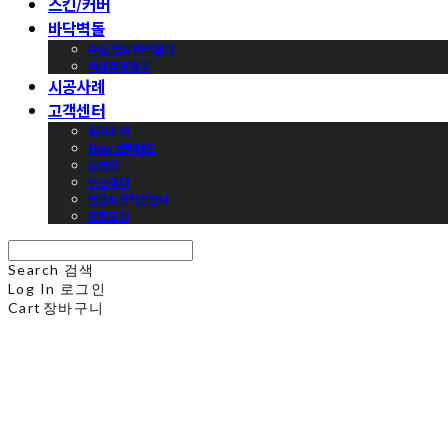
스킨/커버
바닥벽돌
수입 점토 바닥블럭
국내점토블록
시공사례
고객센터
회사소개
Now 브릭랜드
동영상
뉴스레터
샘플&견적신청서
프로모션
Search
검색
Log In
로그인
Cart
장바구니