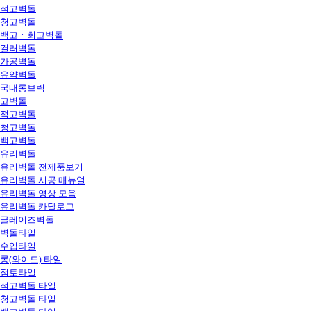
적고벽돌
청고벽돌
백고ㆍ회고벽돌
컬러벽돌
가공벽돌
유약벽돌
국내롱브릭
고벽돌
적고벽돌
청고벽돌
백고벽돌
유리벽돌
유리벽돌 전제품보기
유리벽돌 시공 매뉴얼
유리벽돌 영상 모음
유리벽돌 카달로그
글레이즈벽돌
벽돌타일
수입타일
롱(와이드) 타일
점토타일
적고벽돌 타일
청고벽돌 타일