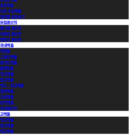
호주벽돌
이외 수입벽돌
컬러별 살펴보기
유럽롱브릭
벨기에 롱브릭
이태리 롱브릭
덴마크 롱브릭
국내벽돌
적벽돌
그레이벽돌
화이트벽돌
블랙벽돌
적고벽돌
청고벽돌
백고ㆍ회고벽돌
컬러벽돌
가공벽돌
유약벽돌
국내롱브릭
고벽돌
적고벽돌
청고벽돌
백고벽돌