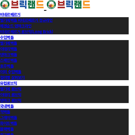
비네르베르거
벨기에벽돌 비네르베르거 정규라인
에겐순드 덴마크라인
비네르베르거 롱브릭(Long Brick)
수입벽돌
벨기에벽돌
이태리벽돌
덴마크벽돌
스페인벽돌
호주벽돌
이외 수입벽돌
컬러별 살펴보기
유럽롱브릭
벨기에 롱브릭
이태리 롱브릭
덴마크 롱브릭
국내벽돌
적벽돌
그레이벽돌
화이트벽돌
블랙벽돌
적고벽돌