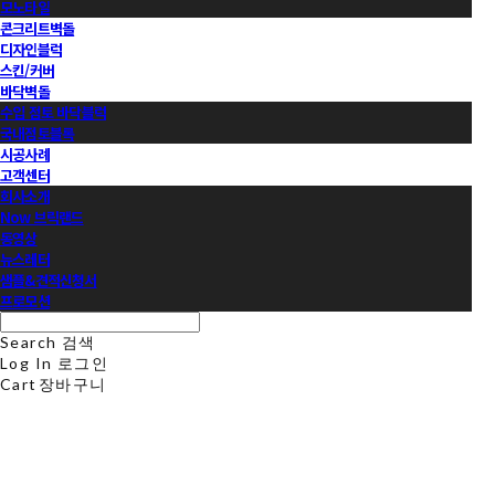
모노타일
콘크리트벽돌
디자인블럭
스킨/커버
바닥벽돌
수입 점토 바닥블럭
국내점토블록
시공사례
고객센터
회사소개
Now 브릭랜드
동영상
뉴스레터
샘플&견적신청서
프로모션
Search
검색
Log In
로그인
Cart
장바구니