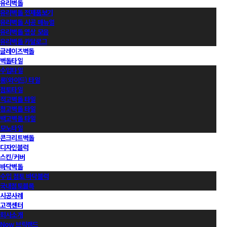
유리벽돌
유리벽돌 전제품보기
유리벽돌 시공 매뉴얼
유리벽돌 영상 모음
유리벽돌 카달로그
글레이즈벽돌
벽돌타일
수입타일
롱(와이드) 타일
점토타일
적고벽돌 타일
청고벽돌 타일
백고벽돌 타일
모노타일
콘크리트벽돌
디자인블럭
스킨/커버
바닥벽돌
수입 점토 바닥블럭
국내점토블록
시공사례
고객센터
회사소개
Now 브릭랜드