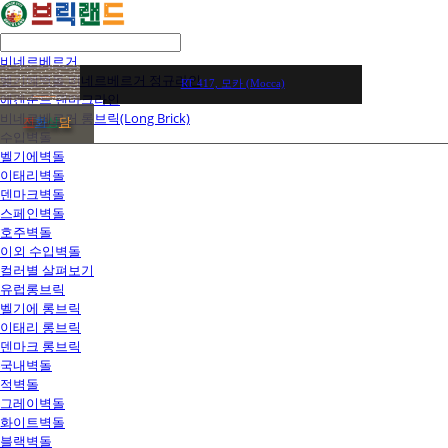
비네르베르거
벨기에벽돌 비네르베르거 정규라인
RT 417, 모카 (Mocca)
에겐순드 덴마크라인
비네르베르거 롱브릭(Long Brick)
전
화
상
담
수입벽돌
벨기에벽돌
이태리벽돌
덴마크벽돌
스페인벽돌
호주벽돌
이외 수입벽돌
컬러별 살펴보기
유럽롱브릭
벨기에 롱브릭
이태리 롱브릭
덴마크 롱브릭
국내벽돌
적벽돌
그레이벽돌
화이트벽돌
블랙벽돌