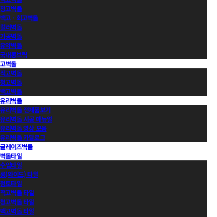
청고벽돌
백고ㆍ회고벽돌
컬러벽돌
가공벽돌
유약벽돌
국내롱브릭
고벽돌
적고벽돌
청고벽돌
백고벽돌
유리벽돌
유리벽돌 전제품보기
유리벽돌 시공 매뉴얼
유리벽돌 영상 모음
유리벽돌 카달로그
글레이즈벽돌
벽돌타일
수입타일
롱(와이드) 타일
점토타일
적고벽돌 타일
청고벽돌 타일
백고벽돌 타일