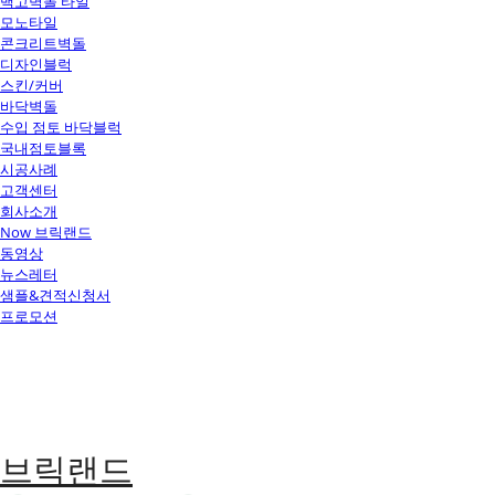
백고벽돌 타일
모노타일
콘크리트벽돌
디자인블럭
스킨/커버
바닥벽돌
수입 점토 바닥블럭
국내점토블록
시공사례
고객센터
회사소개
Now 브릭랜드
동영상
뉴스레터
샘플&견적신청서
프로모션
브릭랜드