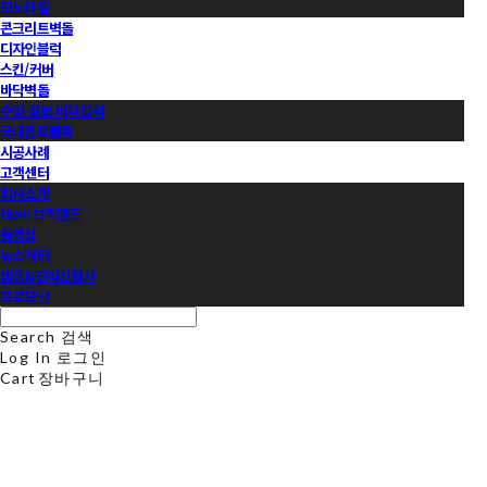
모노타일
콘크리트벽돌
디자인블럭
스킨/커버
바닥벽돌
수입 점토 바닥블럭
국내점토블록
시공사례
고객센터
회사소개
Now 브릭랜드
동영상
뉴스레터
샘플&견적신청서
프로모션
Search
검색
Log In
로그인
Cart
장바구니