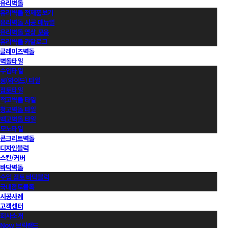
유리벽돌
유리벽돌 전제품보기
유리벽돌 시공 매뉴얼
유리벽돌 영상 모음
유리벽돌 카달로그
글레이즈벽돌
벽돌타일
수입타일
롱(와이드) 타일
점토타일
적고벽돌 타일
청고벽돌 타일
백고벽돌 타일
모노타일
콘크리트벽돌
디자인블럭
스킨/커버
바닥벽돌
수입 점토 바닥블럭
국내점토블록
시공사례
고객센터
회사소개
Now 브릭랜드