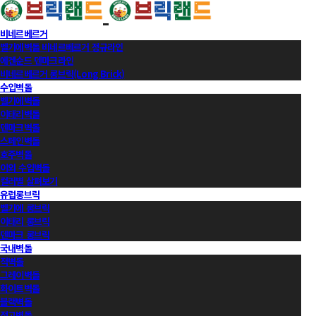
비네르베르거
벨기에벽돌 비네르베르거 정규라인
에겐순드 덴마크라인
비네르베르거 롱브릭(Long Brick)
수입벽돌
벨기에벽돌
이태리벽돌
덴마크벽돌
스페인벽돌
호주벽돌
이외 수입벽돌
컬러별 살펴보기
유럽롱브릭
벨기에 롱브릭
이태리 롱브릭
덴마크 롱브릭
국내벽돌
적벽돌
그레이벽돌
화이트벽돌
블랙벽돌
적고벽돌