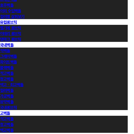
호주벽돌
이외 수입벽돌
컬러별 살펴보기
유럽롱브릭
벨기에 롱브릭
이태리 롱브릭
덴마크 롱브릭
국내벽돌
적벽돌
그레이벽돌
화이트벽돌
블랙벽돌
적고벽돌
청고벽돌
백고ㆍ회고벽돌
컬러벽돌
가공벽돌
유약벽돌
국내롱브릭
고벽돌
적고벽돌
청고벽돌
백고벽돌