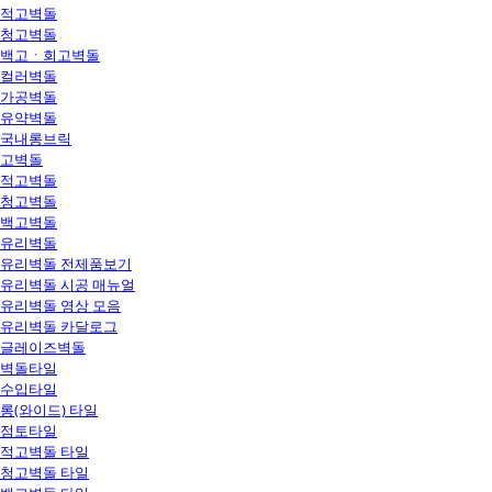
적고벽돌
청고벽돌
백고ㆍ회고벽돌
컬러벽돌
가공벽돌
유약벽돌
국내롱브릭
고벽돌
적고벽돌
청고벽돌
백고벽돌
유리벽돌
유리벽돌 전제품보기
유리벽돌 시공 매뉴얼
유리벽돌 영상 모음
유리벽돌 카달로그
글레이즈벽돌
벽돌타일
수입타일
롱(와이드) 타일
점토타일
적고벽돌 타일
청고벽돌 타일