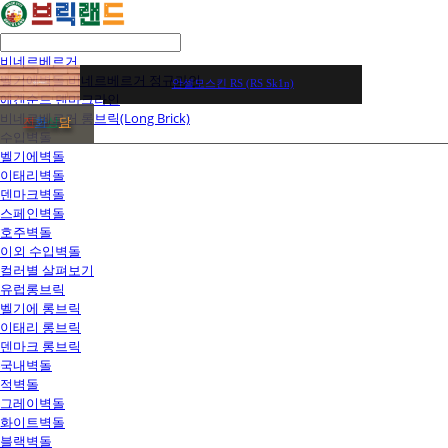
비네르베르거
벨기에벽돌 비네르베르거 정규라인
안셀모스킨 RS (RS Sk1n)
에겐순드 덴마크라인
비네르베르거 롱브릭(Long Brick)
전
화
상
담
수입벽돌
벨기에벽돌
이태리벽돌
덴마크벽돌
스페인벽돌
호주벽돌
이외 수입벽돌
컬러별 살펴보기
유럽롱브릭
벨기에 롱브릭
이태리 롱브릭
덴마크 롱브릭
국내벽돌
적벽돌
그레이벽돌
화이트벽돌
블랙벽돌