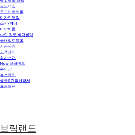
백고벽돌 타일
모노타일
콘크리트벽돌
디자인블럭
스킨/커버
바닥벽돌
수입 점토 바닥블럭
국내점토블록
시공사례
고객센터
회사소개
Now 브릭랜드
동영상
뉴스레터
샘플&견적신청서
프로모션
브릭랜드