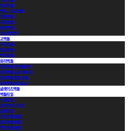
청고벽돌
백고ㆍ회고벽돌
컬러벽돌
가공벽돌
유약벽돌
국내롱브릭
고벽돌
적고벽돌
청고벽돌
백고벽돌
유리벽돌
유리벽돌 전제품보기
유리벽돌 시공 매뉴얼
유리벽돌 영상 모음
유리벽돌 카달로그
글레이즈벽돌
벽돌타일
수입타일
롱(와이드) 타일
점토타일
적고벽돌 타일
청고벽돌 타일
백고벽돌 타일