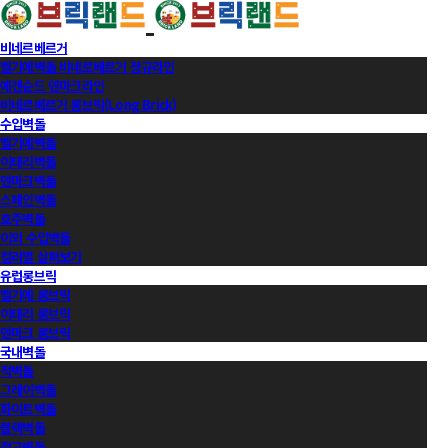
비네르베르거
벨기에벽돌 비네르베르거 정규라인
에겐순드 덴마크라인
비네르베르거 롱브릭(Long Brick)
수입벽돌
벨기에벽돌
이태리벽돌
덴마크벽돌
스페인벽돌
호주벽돌
이외 수입벽돌
컬러별 살펴보기
유럽롱브릭
벨기에 롱브릭
이태리 롱브릭
덴마크 롱브릭
국내벽돌
적벽돌
그레이벽돌
화이트벽돌
블랙벽돌
적고벽돌