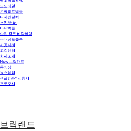
백고벽돌 타일
모노타일
콘크리트벽돌
디자인블럭
스킨/커버
바닥벽돌
수입 점토 바닥블럭
국내점토블록
시공사례
고객센터
회사소개
Now 브릭랜드
동영상
뉴스레터
샘플&견적신청서
프로모션
브릭랜드