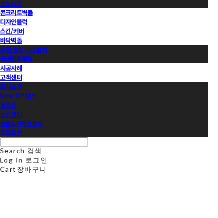
모노타일
콘크리트벽돌
디자인블럭
스킨/커버
바닥벽돌
수입 점토 바닥블럭
국내점토블록
시공사례
고객센터
회사소개
Now 브릭랜드
동영상
뉴스레터
샘플&견적신청서
프로모션
Search
검색
Log In
로그인
Cart
장바구니