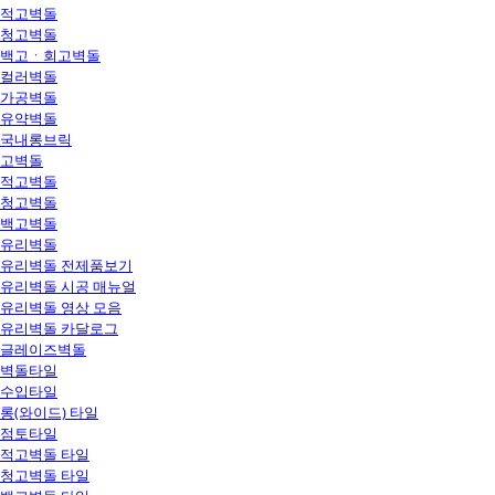
적고벽돌
청고벽돌
백고ㆍ회고벽돌
컬러벽돌
가공벽돌
유약벽돌
국내롱브릭
고벽돌
적고벽돌
청고벽돌
백고벽돌
유리벽돌
유리벽돌 전제품보기
유리벽돌 시공 매뉴얼
유리벽돌 영상 모음
유리벽돌 카달로그
글레이즈벽돌
벽돌타일
수입타일
롱(와이드) 타일
점토타일
적고벽돌 타일
청고벽돌 타일