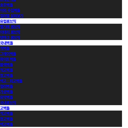
호주벽돌
이외 수입벽돌
컬러별 살펴보기
유럽롱브릭
벨기에 롱브릭
이태리 롱브릭
덴마크 롱브릭
국내벽돌
적벽돌
그레이벽돌
화이트벽돌
블랙벽돌
적고벽돌
청고벽돌
백고ㆍ회고벽돌
컬러벽돌
가공벽돌
유약벽돌
국내롱브릭
고벽돌
적고벽돌
청고벽돌
백고벽돌