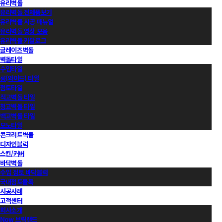
유리벽돌
유리벽돌 전제품보기
유리벽돌 시공 매뉴얼
유리벽돌 영상 모음
유리벽돌 카달로그
글레이즈벽돌
벽돌타일
수입타일
롱(와이드) 타일
점토타일
적고벽돌 타일
청고벽돌 타일
백고벽돌 타일
모노타일
콘크리트벽돌
디자인블럭
스킨/커버
바닥벽돌
수입 점토 바닥블럭
국내점토블록
시공사례
고객센터
회사소개
Now 브릭랜드