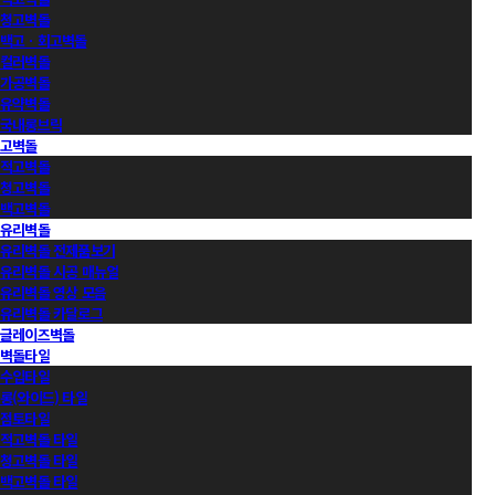
청고벽돌
백고ㆍ회고벽돌
컬러벽돌
가공벽돌
유약벽돌
국내롱브릭
고벽돌
적고벽돌
청고벽돌
백고벽돌
유리벽돌
유리벽돌 전제품보기
유리벽돌 시공 매뉴얼
유리벽돌 영상 모음
유리벽돌 카달로그
글레이즈벽돌
벽돌타일
수입타일
롱(와이드) 타일
점토타일
적고벽돌 타일
청고벽돌 타일
백고벽돌 타일