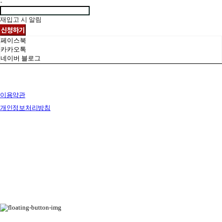
-
재입고 시 알림
신청하기
페이스북
카카오톡
네이버 블로그
이용약관
개인정보처리방침
사업자정보확인
상호: 브릭랜드 | 대표: 유재훈 | 개인정보관리책임자: 유재훈 | 전화: 031-322-4780 | 이메일:
yjh47801@gmail.com
주소: 경기도 용인시 처인구 포곡읍 백옥대로 1828 전시장 | 사업자등록번호:
129-38-77249
| 통
신판매:
없음
| 호스팅제공자: (주)식스샵