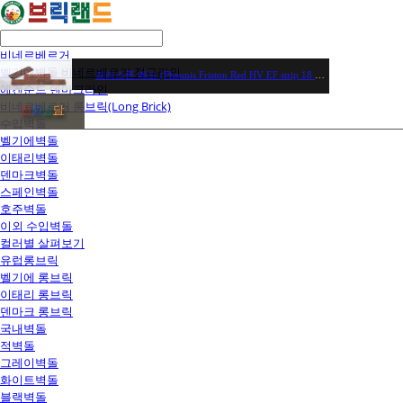
비네르베르거
벨기에벽돌 비네르베르거 정규라인
프리스톤 레드 (Phaunis Friston Red HV EF strip 18 mm) / WF 헤베당(73장) 102,200원 / EF 헤베당(57장) 96,900원
에겐순드 덴마크라인
비네르베르거 롱브릭(Long Brick)
전
화
상
담
수입벽돌
벨기에벽돌
이태리벽돌
덴마크벽돌
스페인벽돌
호주벽돌
이외 수입벽돌
컬러별 살펴보기
유럽롱브릭
벨기에 롱브릭
이태리 롱브릭
덴마크 롱브릭
국내벽돌
적벽돌
그레이벽돌
화이트벽돌
블랙벽돌