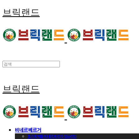
브릭랜드
브릭랜드
비네르베르거
벨기에벽돌 비네르베르거 정규라인