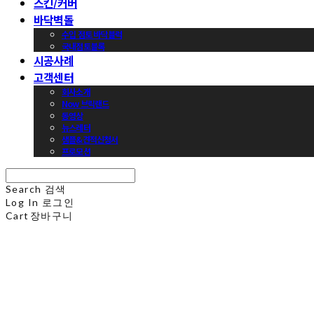
스킨/커버
바닥벽돌
수입 점토 바닥블럭
국내점토블록
시공사례
고객센터
회사소개
Now 브릭랜드
동영상
뉴스레터
샘플&견적신청서
프로모션
Search
검색
Log In
로그인
Cart
장바구니