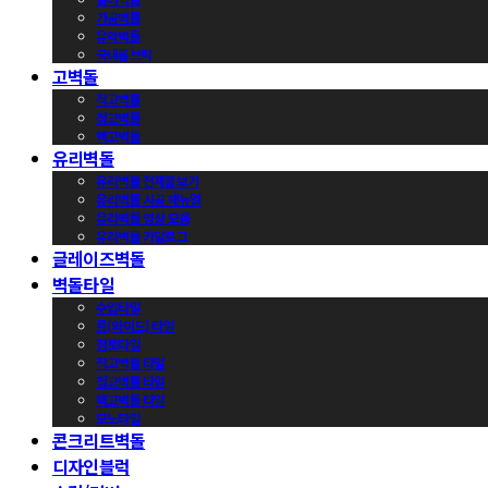
가공벽돌
유약벽돌
국내롱브릭
고벽돌
적고벽돌
청고벽돌
백고벽돌
유리벽돌
유리벽돌 전제품보기
유리벽돌 시공 매뉴얼
유리벽돌 영상 모음
유리벽돌 카달로그
글레이즈벽돌
벽돌타일
수입타일
롱(와이드) 타일
점토타일
적고벽돌 타일
청고벽돌 타일
백고벽돌 타일
모노타일
콘크리트벽돌
디자인블럭