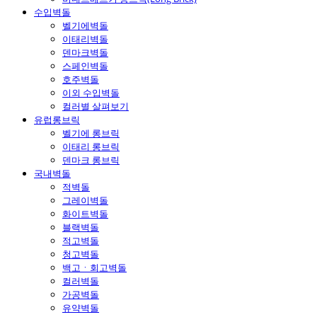
수입벽돌
벨기에벽돌
이태리벽돌
덴마크벽돌
스페인벽돌
호주벽돌
이외 수입벽돌
컬러별 살펴보기
유럽롱브릭
벨기에 롱브릭
이태리 롱브릭
덴마크 롱브릭
국내벽돌
적벽돌
그레이벽돌
화이트벽돌
블랙벽돌
적고벽돌
청고벽돌
백고ㆍ회고벽돌
컬러벽돌
가공벽돌
유약벽돌