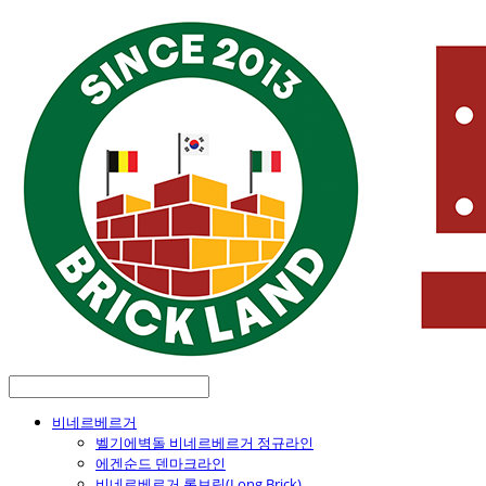
비네르베르거
벨기에벽돌 비네르베르거 정규라인
에겐순드 덴마크라인
비네르베르거 롱브릭(Long Brick)