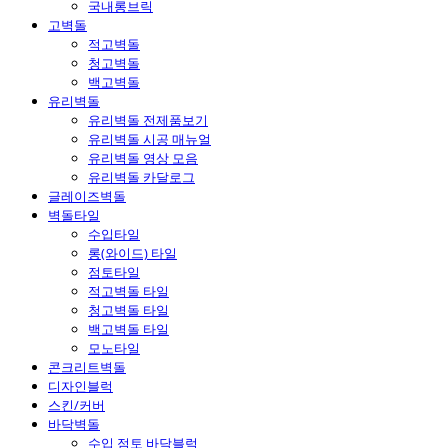
국내롱브릭
고벽돌
적고벽돌
청고벽돌
백고벽돌
유리벽돌
유리벽돌 전제품보기
유리벽돌 시공 매뉴얼
유리벽돌 영상 모음
유리벽돌 카달로그
글레이즈벽돌
벽돌타일
수입타일
롱(와이드) 타일
점토타일
적고벽돌 타일
청고벽돌 타일
백고벽돌 타일
모노타일
콘크리트벽돌
디자인블럭
스킨/커버
바닥벽돌
수입 점토 바닥블럭