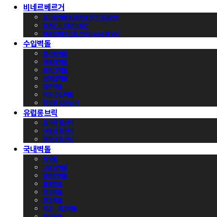
비네르베르거
벨기에벽돌 비네르베르거 정규라인
에겐순드 덴마크라인
비네르베르거 롱브릭(Long Brick)
수입벽돌
벨기에벽돌
이태리벽돌
덴마크벽돌
스페인벽돌
호주벽돌
이외 수입벽돌
컬러별 살펴보기
유럽롱브릭
벨기에 롱브릭
이태리 롱브릭
덴마크 롱브릭
국내벽돌
적벽돌
그레이벽돌
화이트벽돌
블랙벽돌
적고벽돌
청고벽돌
백고ㆍ회고벽돌
컬러벽돌