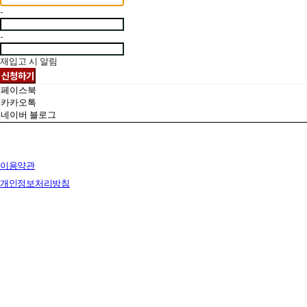
-
-
재입고 시 알림
신청하기
페이스북
카카오톡
네이버 블로그
이용약관
개인정보처리방침
사업자정보확인
상호: 브릭랜드 | 대표: 유재훈 | 개인정보관리책임자: 유재훈 | 전화: 031-322-4780 | 이메일:
yjh47801@gmail.com
주소: 경기도 용인시 처인구 포곡읍 백옥대로 1828 전시장 | 사업자등록번호:
129-38-77249
| 통
신판매:
없음
| 호스팅제공자: (주)식스샵