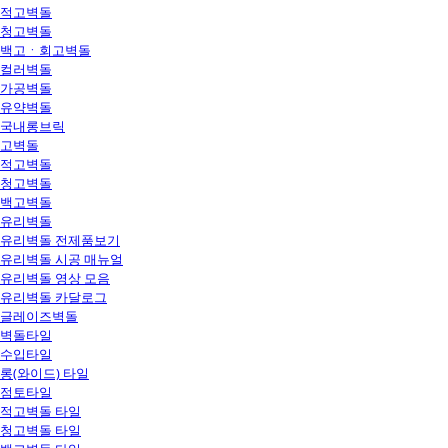
적고벽돌
청고벽돌
백고ㆍ회고벽돌
컬러벽돌
가공벽돌
유약벽돌
국내롱브릭
고벽돌
적고벽돌
청고벽돌
백고벽돌
유리벽돌
유리벽돌 전제품보기
유리벽돌 시공 매뉴얼
유리벽돌 영상 모음
유리벽돌 카달로그
글레이즈벽돌
벽돌타일
수입타일
롱(와이드) 타일
점토타일
적고벽돌 타일
청고벽돌 타일