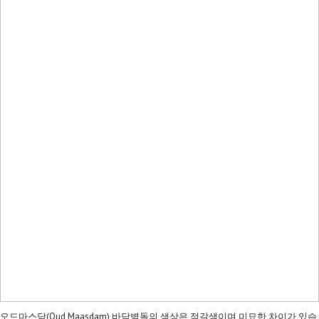
오드마스담(Oud Maasdam) 바닥벽돌의 색상은 적갈색이며 미묘한 차이가 있습