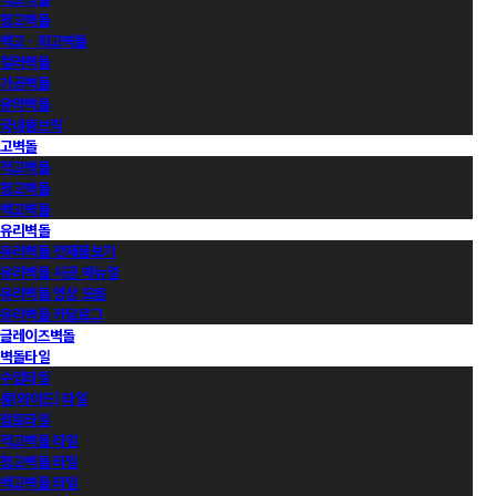
청고벽돌
백고ㆍ회고벽돌
컬러벽돌
가공벽돌
유약벽돌
국내롱브릭
고벽돌
적고벽돌
청고벽돌
백고벽돌
유리벽돌
유리벽돌 전제품보기
유리벽돌 시공 매뉴얼
유리벽돌 영상 모음
유리벽돌 카달로그
글레이즈벽돌
벽돌타일
수입타일
롱(와이드) 타일
점토타일
적고벽돌 타일
청고벽돌 타일
백고벽돌 타일