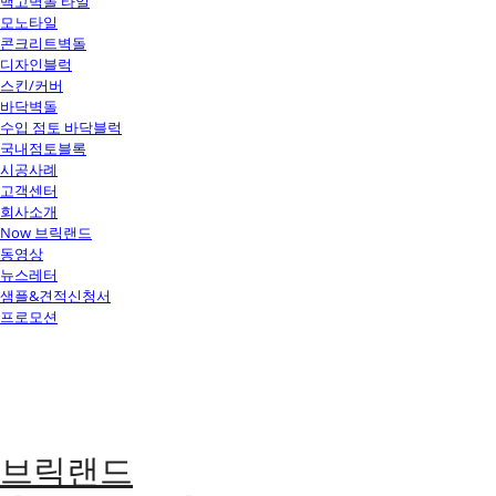
백고벽돌 타일
모노타일
콘크리트벽돌
디자인블럭
스킨/커버
바닥벽돌
수입 점토 바닥블럭
국내점토블록
시공사례
고객센터
회사소개
Now 브릭랜드
동영상
뉴스레터
샘플&견적신청서
프로모션
브릭랜드