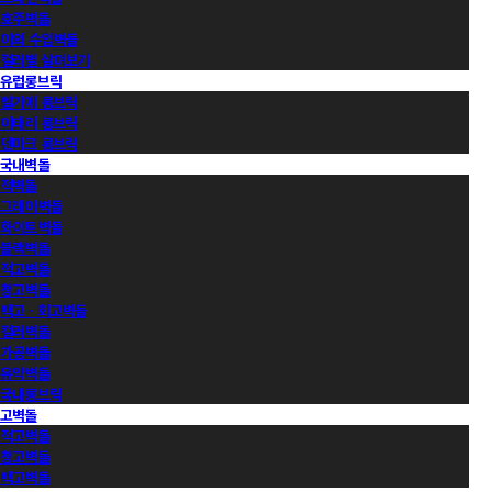
호주벽돌
이외 수입벽돌
컬러별 살펴보기
유럽롱브릭
벨기에 롱브릭
이태리 롱브릭
덴마크 롱브릭
국내벽돌
적벽돌
그레이벽돌
화이트벽돌
블랙벽돌
적고벽돌
청고벽돌
백고ㆍ회고벽돌
컬러벽돌
가공벽돌
유약벽돌
국내롱브릭
고벽돌
적고벽돌
청고벽돌
백고벽돌