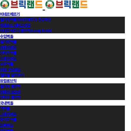
비네르베르거
벨기에벽돌 비네르베르거 정규라인
에겐순드 덴마크라인
비네르베르거 롱브릭(Long Brick)
수입벽돌
벨기에벽돌
이태리벽돌
덴마크벽돌
스페인벽돌
호주벽돌
이외 수입벽돌
컬러별 살펴보기
유럽롱브릭
벨기에 롱브릭
이태리 롱브릭
덴마크 롱브릭
국내벽돌
적벽돌
그레이벽돌
화이트벽돌
블랙벽돌
적고벽돌