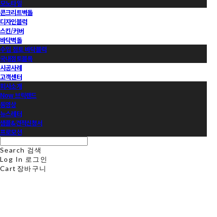
모노타일
콘크리트벽돌
디자인블럭
스킨/커버
바닥벽돌
수입 점토 바닥블럭
국내점토블록
시공사례
고객센터
회사소개
Now 브릭랜드
동영상
뉴스레터
샘플&견적신청서
프로모션
Search
검색
Log In
로그인
Cart
장바구니