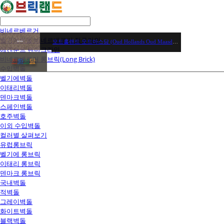
비네르베르거
벨기에벽돌 비네르베르거 정규라인
오드홀랜드 오드마스담 (Oud Hollands Oud Maasdam)
에겐순드 덴마크라인
비네르베르거 롱브릭(Long Brick)
전
화
상
담
수입벽돌
벨기에벽돌
이태리벽돌
덴마크벽돌
스페인벽돌
호주벽돌
이외 수입벽돌
컬러별 살펴보기
유럽롱브릭
벨기에 롱브릭
이태리 롱브릭
덴마크 롱브릭
국내벽돌
적벽돌
그레이벽돌
화이트벽돌
블랙벽돌