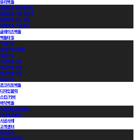
유리벽돌
유리벽돌 전제품보기
유리벽돌 시공 매뉴얼
유리벽돌 영상 모음
유리벽돌 카달로그
글레이즈벽돌
벽돌타일
수입타일
롱(와이드) 타일
점토타일
적고벽돌 타일
청고벽돌 타일
백고벽돌 타일
모노타일
콘크리트벽돌
디자인블럭
스킨/커버
바닥벽돌
수입 점토 바닥블럭
국내점토블록
시공사례
고객센터
회사소개
Now 브릭랜드