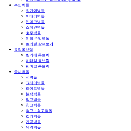
수입벽돌
벨기에벽돌
이태리벽돌
덴마크벽돌
스페인벽돌
호주벽돌
이외 수입벽돌
컬러별 살펴보기
유럽롱브릭
벨기에 롱브릭
이태리 롱브릭
덴마크 롱브릭
국내벽돌
적벽돌
그레이벽돌
화이트벽돌
블랙벽돌
적고벽돌
청고벽돌
백고ㆍ회고벽돌
컬러벽돌
가공벽돌
유약벽돌