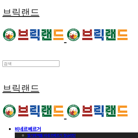
브릭랜드
브릭랜드
비네르베르거
벨기에벽돌 비네르베르거 정규라인