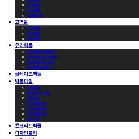
가공벽돌
유약벽돌
국내롱브릭
고벽돌
적고벽돌
청고벽돌
백고벽돌
유리벽돌
유리벽돌 전제품보기
유리벽돌 시공 매뉴얼
유리벽돌 영상 모음
유리벽돌 카달로그
글레이즈벽돌
벽돌타일
수입타일
롱(와이드) 타일
점토타일
적고벽돌 타일
청고벽돌 타일
백고벽돌 타일
모노타일
콘크리트벽돌
디자인블럭