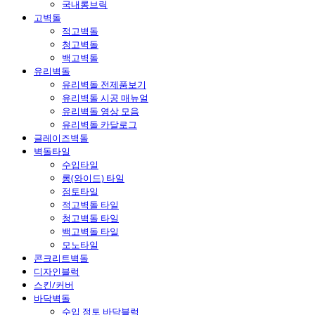
국내롱브릭
고벽돌
적고벽돌
청고벽돌
백고벽돌
유리벽돌
유리벽돌 전제품보기
유리벽돌 시공 매뉴얼
유리벽돌 영상 모음
유리벽돌 카달로그
글레이즈벽돌
벽돌타일
수입타일
롱(와이드) 타일
점토타일
적고벽돌 타일
청고벽돌 타일
백고벽돌 타일
모노타일
콘크리트벽돌
디자인블럭
스킨/커버
바닥벽돌
수입 점토 바닥블럭