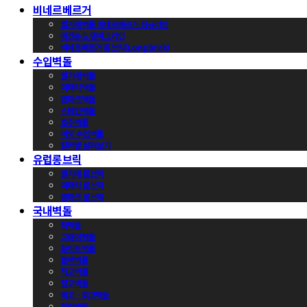
비네르베르거
벨기에벽돌 비네르베르거 정규라인
에겐순드 덴마크라인
비네르베르거 롱브릭(Long Brick)
수입벽돌
벨기에벽돌
이태리벽돌
덴마크벽돌
스페인벽돌
호주벽돌
이외 수입벽돌
컬러별 살펴보기
유럽롱브릭
벨기에 롱브릭
이태리 롱브릭
덴마크 롱브릭
국내벽돌
적벽돌
그레이벽돌
화이트벽돌
블랙벽돌
적고벽돌
청고벽돌
백고ㆍ회고벽돌
컬러벽돌