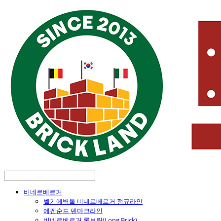
비네르베르거
벨기에벽돌 비네르베르거 정규라인
에겐순드 덴마크라인
비네르베르거 롱브릭(Long Brick)