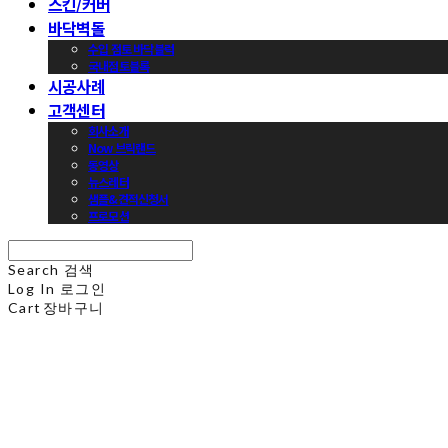
스킨/커버
바닥벽돌
수입 점토 바닥블럭
국내점토블록
시공사례
고객센터
회사소개
Now 브릭랜드
동영상
뉴스레터
샘플&견적신청서
프로모션
Search
검색
Log In
로그인
Cart
장바구니