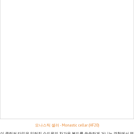
모나스틱 셀러 - Monastic cellar (HF20)
이 클링커 타일은 잊혀진 수도원의 차가운 복도를 쓸쓸하게 거니는 경험에서 영