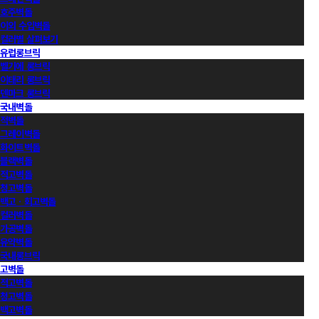
호주벽돌
이외 수입벽돌
컬러별 살펴보기
유럽롱브릭
벨기에 롱브릭
이태리 롱브릭
덴마크 롱브릭
국내벽돌
적벽돌
그레이벽돌
화이트벽돌
블랙벽돌
적고벽돌
청고벽돌
백고ㆍ회고벽돌
컬러벽돌
가공벽돌
유약벽돌
국내롱브릭
고벽돌
적고벽돌
청고벽돌
백고벽돌