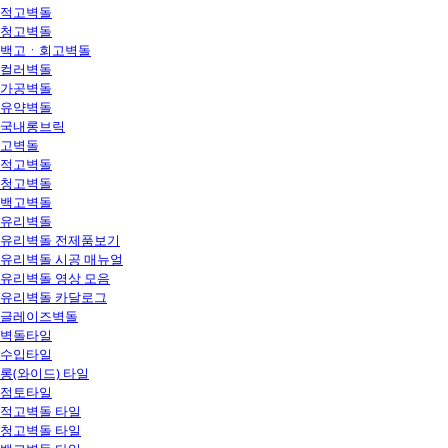
적고벽돌
청고벽돌
백고ㆍ회고벽돌
컬러벽돌
가공벽돌
유약벽돌
국내롱브릭
고벽돌
적고벽돌
청고벽돌
백고벽돌
유리벽돌
유리벽돌 전제품보기
유리벽돌 시공 매뉴얼
유리벽돌 영상 모음
유리벽돌 카달로그
글레이즈벽돌
벽돌타일
수입타일
롱(와이드) 타일
점토타일
적고벽돌 타일
청고벽돌 타일