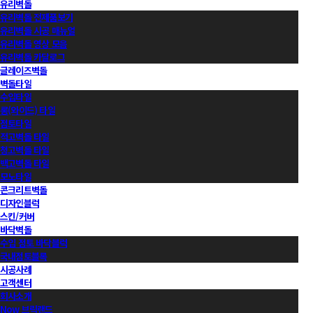
유리벽돌
유리벽돌 전제품보기
유리벽돌 시공 매뉴얼
유리벽돌 영상 모음
유리벽돌 카달로그
글레이즈벽돌
벽돌타일
수입타일
롱(와이드) 타일
점토타일
적고벽돌 타일
청고벽돌 타일
백고벽돌 타일
모노타일
콘크리트벽돌
디자인블럭
스킨/커버
바닥벽돌
수입 점토 바닥블럭
국내점토블록
시공사례
고객센터
회사소개
Now 브릭랜드