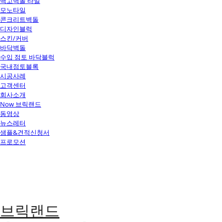
백고벽돌 타일
모노타일
콘크리트벽돌
디자인블럭
스킨/커버
바닥벽돌
수입 점토 바닥블럭
국내점토블록
시공사례
고객센터
회사소개
Now 브릭랜드
동영상
뉴스레터
샘플&견적신청서
프로모션
브릭랜드