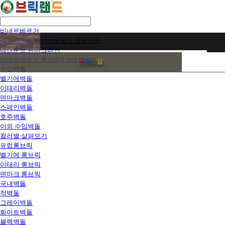
비네르베르거
벨기에벽돌 비네르베르거 정규라인
에겐순드 덴마크라인
비네르베르거 롱브릭(Long Brick)
전
화
상
담
수입벽돌
벨기에벽돌
이태리벽돌
덴마크벽돌
스페인벽돌
호주벽돌
이외 수입벽돌
컬러별 살펴보기
유럽롱브릭
벨기에 롱브릭
이태리 롱브릭
덴마크 롱브릭
국내벽돌
적벽돌
그레이벽돌
화이트벽돌
블랙벽돌