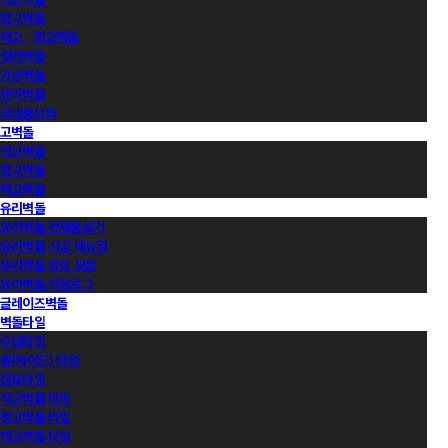
청고벽돌
백고ㆍ회고벽돌
컬러벽돌
가공벽돌
유약벽돌
국내롱브릭
고벽돌
적고벽돌
청고벽돌
백고벽돌
유리벽돌
유리벽돌 전제품보기
유리벽돌 시공 매뉴얼
유리벽돌 영상 모음
유리벽돌 카달로그
글레이즈벽돌
벽돌타일
수입타일
롱(와이드) 타일
점토타일
적고벽돌 타일
청고벽돌 타일
백고벽돌 타일