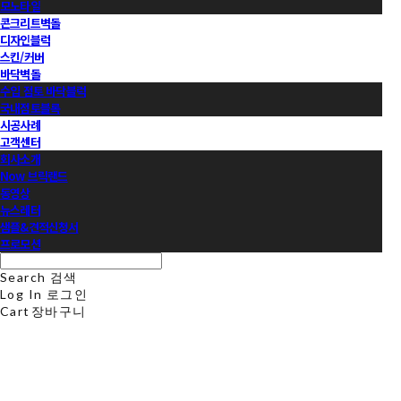
모노타일
콘크리트벽돌
디자인블럭
스킨/커버
바닥벽돌
수입 점토 바닥블럭
국내점토블록
시공사례
고객센터
회사소개
Now 브릭랜드
동영상
뉴스레터
샘플&견적신청서
프로모션
Search
검색
Log In
로그인
Cart
장바구니