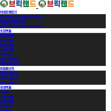
비네르베르거
벨기에벽돌 비네르베르거 정규라인
에겐순드 덴마크라인
비네르베르거 롱브릭(Long Brick)
수입벽돌
벨기에벽돌
이태리벽돌
덴마크벽돌
스페인벽돌
호주벽돌
이외 수입벽돌
컬러별 살펴보기
유럽롱브릭
벨기에 롱브릭
이태리 롱브릭
덴마크 롱브릭
국내벽돌
적벽돌
그레이벽돌
화이트벽돌
블랙벽돌
적고벽돌