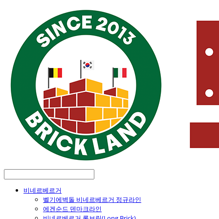
비네르베르거
벨기에벽돌 비네르베르거 정규라인
에겐순드 덴마크라인
비네르베르거 롱브릭(Long Brick)