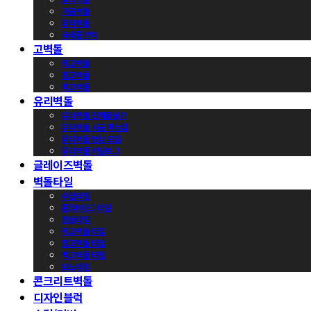
가공벽돌
유약벽돌
국내롱브릭
고벽돌
적고벽돌
청고벽돌
백고벽돌
유리벽돌
유리벽돌 전제품보기
유리벽돌 시공 매뉴얼
유리벽돌 영상 모음
유리벽돌 카달로그
글레이즈벽돌
벽돌타일
수입타일
롱(와이드) 타일
점토타일
적고벽돌 타일
청고벽돌 타일
백고벽돌 타일
모노타일
콘크리트벽돌
디자인블럭