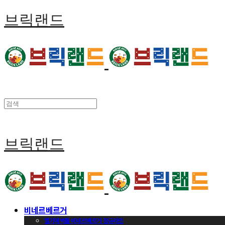
브릭랜드
브릭랜드
비네르베르거
벨기에벽돌 비네르베르거 정규라인