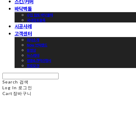
스킨/커버
바닥벽돌
수입 점토 바닥블럭
국내점토블록
시공사례
고객센터
회사소개
Now 브릭랜드
동영상
뉴스레터
샘플&견적신청서
프로모션
Search
검색
Log In
로그인
Cart
장바구니