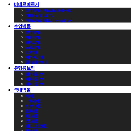
비네르베르거
벨기에벽돌 비네르베르거 정규라인
에겐순드 덴마크라인
비네르베르거 롱브릭(Long Brick)
수입벽돌
벨기에벽돌
이태리벽돌
덴마크벽돌
스페인벽돌
호주벽돌
이외 수입벽돌
컬러별 살펴보기
유럽롱브릭
벨기에 롱브릭
이태리 롱브릭
덴마크 롱브릭
국내벽돌
적벽돌
그레이벽돌
화이트벽돌
블랙벽돌
적고벽돌
청고벽돌
백고ㆍ회고벽돌
컬러벽돌