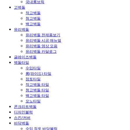
국내롱브릭
고벽돌
적고벽돌
청고벽돌
백고벽돌
유리벽돌
유리벽돌 전제품보기
유리벽돌 시공 매뉴얼
유리벽돌 영상 모음
유리벽돌 카달로그
글레이즈벽돌
벽돌타일
수입타일
롱(와이드) 타일
점토타일
적고벽돌 타일
청고벽돌 타일
백고벽돌 타일
모노타일
콘크리트벽돌
디자인블럭
스킨/커버
바닥벽돌
수입 점토 바닥블럭