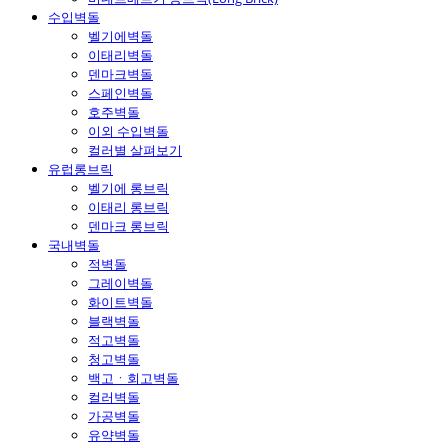
수입벽돌
벨기에벽돌
이태리벽돌
덴마크벽돌
스페인벽돌
호주벽돌
이외 수입벽돌
컬러별 살펴보기
유럽롱브릭
벨기에 롱브릭
이태리 롱브릭
덴마크 롱브릭
국내벽돌
적벽돌
그레이벽돌
화이트벽돌
블랙벽돌
적고벽돌
청고벽돌
백고ㆍ회고벽돌
컬러벽돌
가공벽돌
유약벽돌