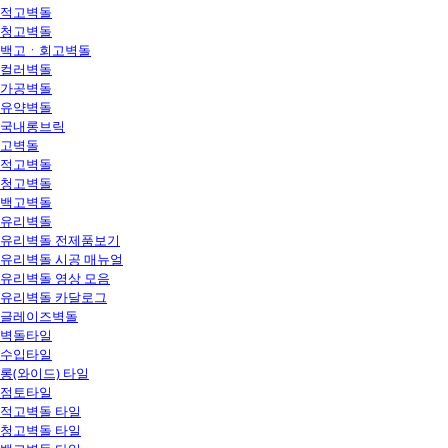
적고벽돌
청고벽돌
백고ㆍ회고벽돌
컬러벽돌
가공벽돌
유약벽돌
국내롱브릭
고벽돌
적고벽돌
청고벽돌
백고벽돌
유리벽돌
유리벽돌 전제품보기
유리벽돌 시공 매뉴얼
유리벽돌 영상 모음
유리벽돌 카달로그
글레이즈벽돌
벽돌타일
수입타일
롱(와이드) 타일
점토타일
적고벽돌 타일
청고벽돌 타일