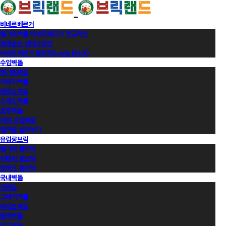
비네르베르거
벨기에벽돌 비네르베르거 정규라인
에겐순드 덴마크라인
비네르베르거 롱브릭(Long Brick)
수입벽돌
벨기에벽돌
이태리벽돌
덴마크벽돌
스페인벽돌
호주벽돌
이외 수입벽돌
컬러별 살펴보기
유럽롱브릭
벨기에 롱브릭
이태리 롱브릭
덴마크 롱브릭
국내벽돌
적벽돌
그레이벽돌
화이트벽돌
블랙벽돌
적고벽돌