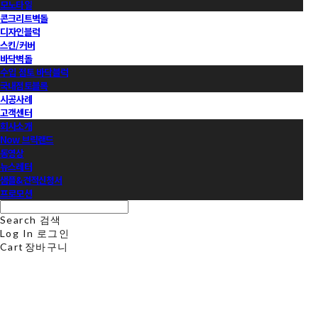
모노타일
콘크리트벽돌
디자인블럭
스킨/커버
바닥벽돌
수입 점토 바닥블럭
국내점토블록
시공사례
고객센터
회사소개
Now 브릭랜드
동영상
뉴스레터
샘플&견적신청서
프로모션
Search
검색
Log In
로그인
Cart
장바구니