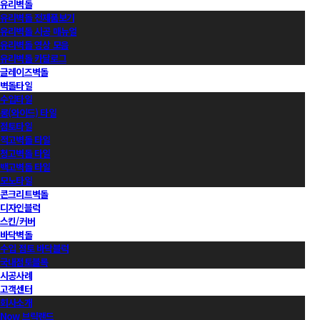
유리벽돌
유리벽돌 전제품보기
유리벽돌 시공 매뉴얼
유리벽돌 영상 모음
유리벽돌 카달로그
글레이즈벽돌
벽돌타일
수입타일
롱(와이드) 타일
점토타일
적고벽돌 타일
청고벽돌 타일
백고벽돌 타일
모노타일
콘크리트벽돌
디자인블럭
스킨/커버
바닥벽돌
수입 점토 바닥블럭
국내점토블록
시공사례
고객센터
회사소개
Now 브릭랜드