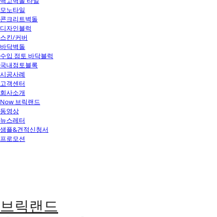
백고벽돌 타일
모노타일
콘크리트벽돌
디자인블럭
스킨/커버
바닥벽돌
수입 점토 바닥블럭
국내점토블록
시공사례
고객센터
회사소개
Now 브릭랜드
동영상
뉴스레터
샘플&견적신청서
프로모션
브릭랜드