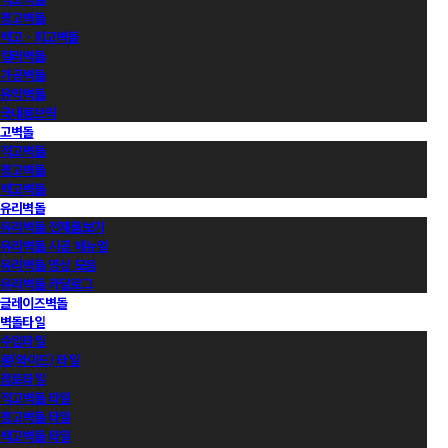
청고벽돌
백고ㆍ회고벽돌
컬러벽돌
가공벽돌
유약벽돌
국내롱브릭
고벽돌
적고벽돌
청고벽돌
백고벽돌
유리벽돌
유리벽돌 전제품보기
유리벽돌 시공 매뉴얼
유리벽돌 영상 모음
유리벽돌 카달로그
글레이즈벽돌
벽돌타일
수입타일
롱(와이드) 타일
점토타일
적고벽돌 타일
청고벽돌 타일
백고벽돌 타일