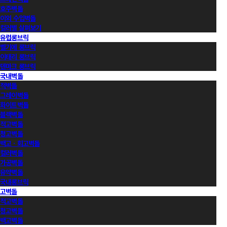
호주벽돌
이외 수입벽돌
컬러별 살펴보기
유럽롱브릭
벨기에 롱브릭
이태리 롱브릭
덴마크 롱브릭
국내벽돌
적벽돌
그레이벽돌
화이트벽돌
블랙벽돌
적고벽돌
청고벽돌
백고ㆍ회고벽돌
컬러벽돌
가공벽돌
유약벽돌
국내롱브릭
고벽돌
적고벽돌
청고벽돌
백고벽돌