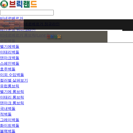
비네르베르거
벨기에벽돌 비네르베르거 정규라인
에겐순드 덴마크라인
비네르베르거 롱브릭(Long Brick)
전
화
상
담
수입벽돌
벨기에벽돌
이태리벽돌
덴마크벽돌
스페인벽돌
호주벽돌
이외 수입벽돌
컬러별 살펴보기
유럽롱브릭
벨기에 롱브릭
이태리 롱브릭
덴마크 롱브릭
국내벽돌
적벽돌
그레이벽돌
화이트벽돌
블랙벽돌