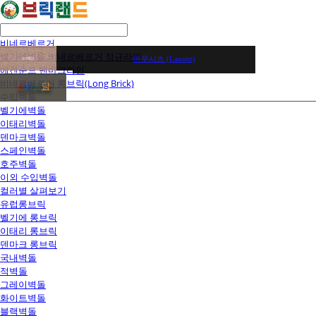
비네르베르거
벨기에벽돌 비네르베르거 정규라인
라우시츠 (Lausitz)
에겐순드 덴마크라인
비네르베르거 롱브릭(Long Brick)
전
화
상
담
수입벽돌
벨기에벽돌
이태리벽돌
덴마크벽돌
스페인벽돌
호주벽돌
이외 수입벽돌
컬러별 살펴보기
유럽롱브릭
벨기에 롱브릭
이태리 롱브릭
덴마크 롱브릭
국내벽돌
적벽돌
그레이벽돌
화이트벽돌
블랙벽돌