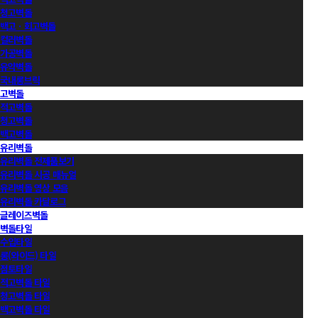
청고벽돌
백고ㆍ회고벽돌
컬러벽돌
가공벽돌
유약벽돌
국내롱브릭
고벽돌
적고벽돌
청고벽돌
백고벽돌
유리벽돌
유리벽돌 전제품보기
유리벽돌 시공 매뉴얼
유리벽돌 영상 모음
유리벽돌 카달로그
글레이즈벽돌
벽돌타일
수입타일
롱(와이드) 타일
점토타일
적고벽돌 타일
청고벽돌 타일
백고벽돌 타일