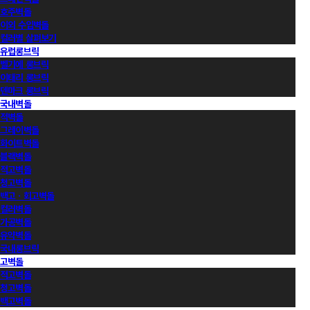
호주벽돌
이외 수입벽돌
컬러별 살펴보기
유럽롱브릭
벨기에 롱브릭
이태리 롱브릭
덴마크 롱브릭
국내벽돌
적벽돌
그레이벽돌
화이트벽돌
블랙벽돌
적고벽돌
청고벽돌
백고ㆍ회고벽돌
컬러벽돌
가공벽돌
유약벽돌
국내롱브릭
고벽돌
적고벽돌
청고벽돌
백고벽돌