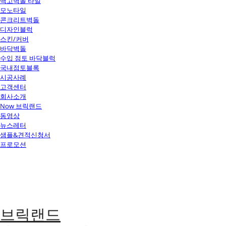
백고벽돌 타일
모노타일
콘크리트벽돌
디자인블럭
스킨/커버
바닥벽돌
수입 점토 바닥블럭
국내점토블록
시공사례
고객센터
회사소개
Now 브릭랜드
동영상
뉴스레터
샘플&견적신청서
프로모션
브릭랜드