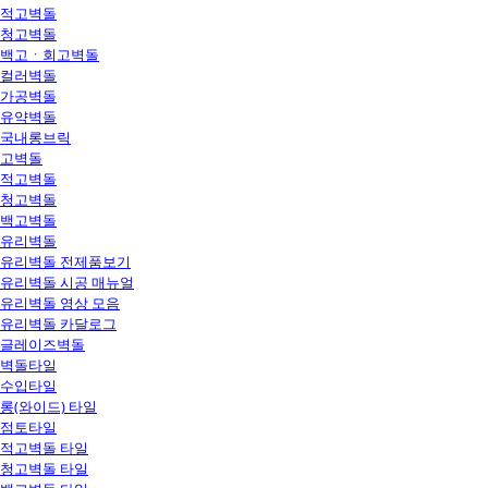
적고벽돌
청고벽돌
백고ㆍ회고벽돌
컬러벽돌
가공벽돌
유약벽돌
국내롱브릭
고벽돌
적고벽돌
청고벽돌
백고벽돌
유리벽돌
유리벽돌 전제품보기
유리벽돌 시공 매뉴얼
유리벽돌 영상 모음
유리벽돌 카달로그
글레이즈벽돌
벽돌타일
수입타일
롱(와이드) 타일
점토타일
적고벽돌 타일
청고벽돌 타일