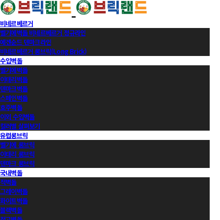
비네르베르거
벨기에벽돌 비네르베르거 정규라인
에겐순드 덴마크라인
비네르베르거 롱브릭(Long Brick)
수입벽돌
벨기에벽돌
이태리벽돌
덴마크벽돌
스페인벽돌
호주벽돌
이외 수입벽돌
컬러별 살펴보기
유럽롱브릭
벨기에 롱브릭
이태리 롱브릭
덴마크 롱브릭
국내벽돌
적벽돌
그레이벽돌
화이트벽돌
블랙벽돌
적고벽돌