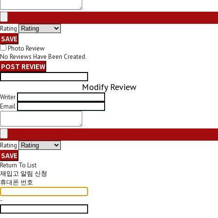
Rating
SAVE
Photo Review
No Reviews Have Been Created.
POST REVIEW
Modify Review
Writer
Email
Rating
SAVE
Return To List
재입고 알림 신청
휴대폰 번호
-
-