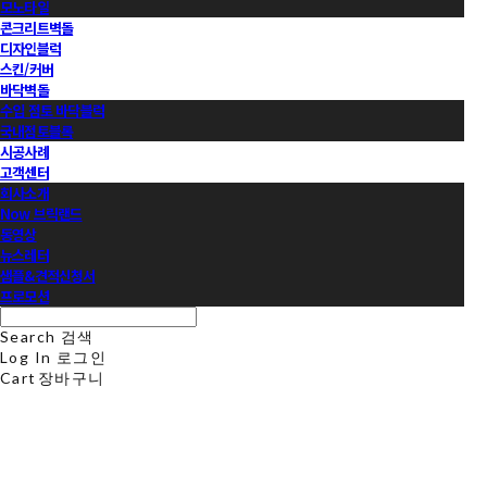
모노타일
콘크리트벽돌
디자인블럭
스킨/커버
바닥벽돌
수입 점토 바닥블럭
국내점토블록
시공사례
고객센터
회사소개
Now 브릭랜드
동영상
뉴스레터
샘플&견적신청서
프로모션
Search
검색
Log In
로그인
Cart
장바구니