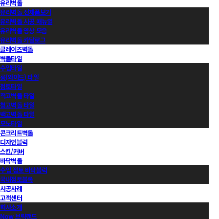
유리벽돌
유리벽돌 전제품보기
유리벽돌 시공 매뉴얼
유리벽돌 영상 모음
유리벽돌 카달로그
글레이즈벽돌
벽돌타일
수입타일
롱(와이드) 타일
점토타일
적고벽돌 타일
청고벽돌 타일
백고벽돌 타일
모노타일
콘크리트벽돌
디자인블럭
스킨/커버
바닥벽돌
수입 점토 바닥블럭
국내점토블록
시공사례
고객센터
회사소개
Now 브릭랜드