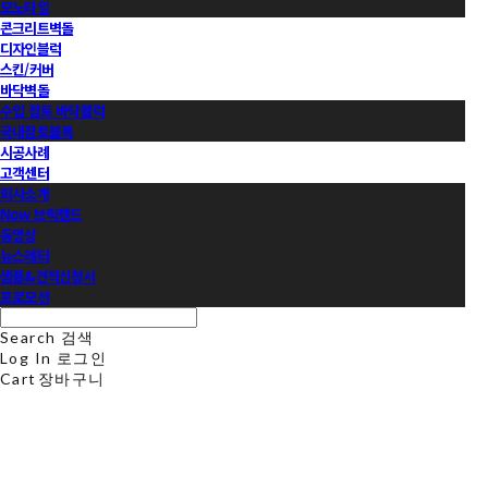
모노타일
콘크리트벽돌
디자인블럭
스킨/커버
바닥벽돌
수입 점토 바닥블럭
국내점토블록
시공사례
고객센터
회사소개
Now 브릭랜드
동영상
뉴스레터
샘플&견적신청서
프로모션
Search
검색
Log In
로그인
Cart
장바구니