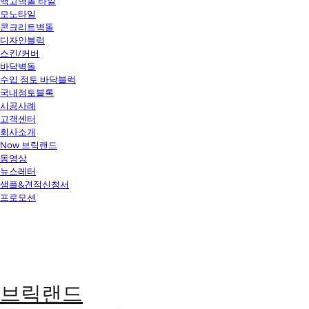
백고벽돌 타일
모노타일
콘크리트벽돌
디자인블럭
스킨/커버
바닥벽돌
수입 점토 바닥블럭
국내점토블록
시공사례
고객센터
회사소개
Now 브릭랜드
동영상
뉴스레터
샘플&견적신청서
프로모션
브릭랜드