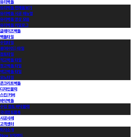
유리벽돌
유리벽돌 전제품보기
유리벽돌 시공 매뉴얼
유리벽돌 영상 모음
유리벽돌 카달로그
글레이즈벽돌
벽돌타일
수입타일
롱(와이드) 타일
점토타일
적고벽돌 타일
청고벽돌 타일
백고벽돌 타일
모노타일
콘크리트벽돌
디자인블럭
스킨/커버
바닥벽돌
수입 점토 바닥블럭
국내점토블록
시공사례
고객센터
회사소개
Now 브릭랜드