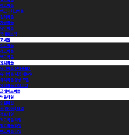
청고벽돌
백고ㆍ회고벽돌
컬러벽돌
가공벽돌
유약벽돌
국내롱브릭
고벽돌
적고벽돌
청고벽돌
백고벽돌
유리벽돌
유리벽돌 전제품보기
유리벽돌 시공 매뉴얼
유리벽돌 영상 모음
유리벽돌 카달로그
글레이즈벽돌
벽돌타일
수입타일
롱(와이드) 타일
점토타일
적고벽돌 타일
청고벽돌 타일
백고벽돌 타일