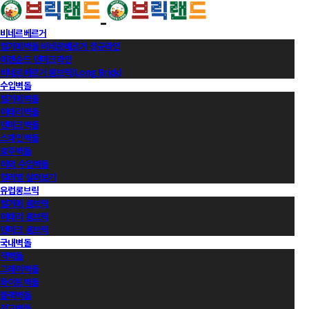
비네르베르거
벨기에벽돌 비네르베르거 정규라인
에겐순드 덴마크라인
비네르베르거 롱브릭(Long Brick)
수입벽돌
벨기에벽돌
이태리벽돌
덴마크벽돌
스페인벽돌
호주벽돌
이외 수입벽돌
컬러별 살펴보기
유럽롱브릭
벨기에 롱브릭
이태리 롱브릭
덴마크 롱브릭
국내벽돌
적벽돌
그레이벽돌
화이트벽돌
블랙벽돌
적고벽돌