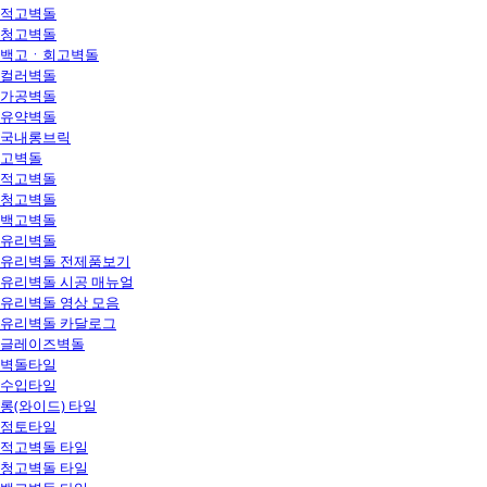
적고벽돌
청고벽돌
백고ㆍ회고벽돌
컬러벽돌
가공벽돌
유약벽돌
국내롱브릭
고벽돌
적고벽돌
청고벽돌
백고벽돌
유리벽돌
유리벽돌 전제품보기
유리벽돌 시공 매뉴얼
유리벽돌 영상 모음
유리벽돌 카달로그
글레이즈벽돌
벽돌타일
수입타일
롱(와이드) 타일
점토타일
적고벽돌 타일
청고벽돌 타일