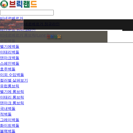
비네르베르거
벨기에벽돌 비네르베르거 정규라인
에겐순드 덴마크라인
비네르베르거 롱브릭(Long Brick)
전
화
상
담
수입벽돌
벨기에벽돌
이태리벽돌
덴마크벽돌
스페인벽돌
호주벽돌
이외 수입벽돌
컬러별 살펴보기
유럽롱브릭
벨기에 롱브릭
이태리 롱브릭
덴마크 롱브릭
국내벽돌
적벽돌
그레이벽돌
화이트벽돌
블랙벽돌