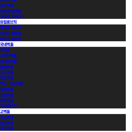
호주벽돌
이외 수입벽돌
컬러별 살펴보기
유럽롱브릭
벨기에 롱브릭
이태리 롱브릭
덴마크 롱브릭
국내벽돌
적벽돌
그레이벽돌
화이트벽돌
블랙벽돌
적고벽돌
청고벽돌
백고ㆍ회고벽돌
컬러벽돌
가공벽돌
유약벽돌
국내롱브릭
고벽돌
적고벽돌
청고벽돌
백고벽돌