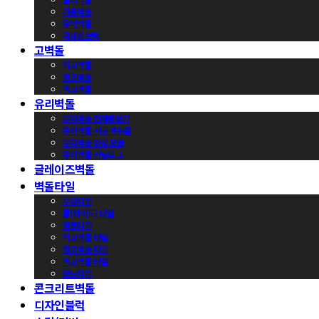
가공벽돌
유약벽돌
국내롱브릭
고벽돌
적고벽돌
청고벽돌
백고벽돌
유리벽돌
유리벽돌 전제품보기
유리벽돌 시공 매뉴얼
유리벽돌 영상 모음
유리벽돌 카달로그
글레이즈벽돌
벽돌타일
수입타일
롱(와이드) 타일
점토타일
적고벽돌 타일
청고벽돌 타일
백고벽돌 타일
모노타일
콘크리트벽돌
디자인블럭