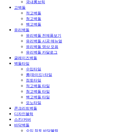
국내롱브릭
고벽돌
적고벽돌
청고벽돌
백고벽돌
유리벽돌
유리벽돌 전제품보기
유리벽돌 시공 매뉴얼
유리벽돌 영상 모음
유리벽돌 카달로그
글레이즈벽돌
벽돌타일
수입타일
롱(와이드) 타일
점토타일
적고벽돌 타일
청고벽돌 타일
백고벽돌 타일
모노타일
콘크리트벽돌
디자인블럭
스킨/커버
바닥벽돌
수입 점토 바닥블럭