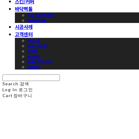
스킨/커버
바닥벽돌
수입 점토 바닥블럭
국내점토블록
시공사례
고객센터
회사소개
Now 브릭랜드
동영상
뉴스레터
샘플&견적신청서
프로모션
Search
검색
Log In
로그인
Cart
장바구니