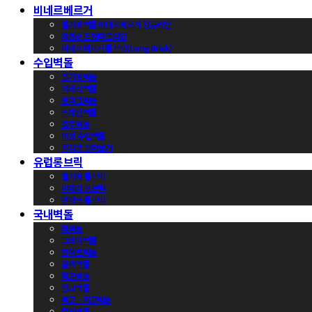
비네르베르거
벨기에벽돌 비네르베르거 정규라인
에겐순드 덴마크라인
비네르베르거 롱브릭(Long Brick)
수입벽돌
벨기에벽돌
이태리벽돌
덴마크벽돌
스페인벽돌
호주벽돌
이외 수입벽돌
컬러별 살펴보기
유럽롱브릭
벨기에 롱브릭
이태리 롱브릭
덴마크 롱브릭
국내벽돌
적벽돌
그레이벽돌
화이트벽돌
블랙벽돌
적고벽돌
청고벽돌
백고ㆍ회고벽돌
컬러벽돌