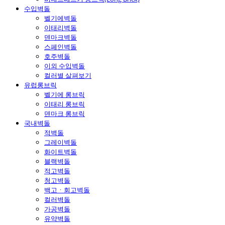
수입벽돌
벨기에벽돌
이태리벽돌
덴마크벽돌
스페인벽돌
호주벽돌
이외 수입벽돌
컬러별 살펴보기
유럽롱브릭
벨기에 롱브릭
이태리 롱브릭
덴마크 롱브릭
국내벽돌
적벽돌
그레이벽돌
화이트벽돌
블랙벽돌
적고벽돌
청고벽돌
백고ㆍ회고벽돌
컬러벽돌
가공벽돌
유약벽돌