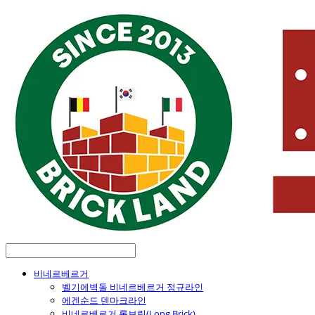
비네르베르거
벨기에벽돌 비네르베르거 정규라인
에겐순드 덴마크라인
비네르베르거 롱브릭(Long Brick)