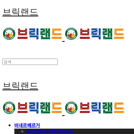
브릭랜드
브릭랜드
비네르베르거
벨기에벽돌 비네르베르거 정규라인