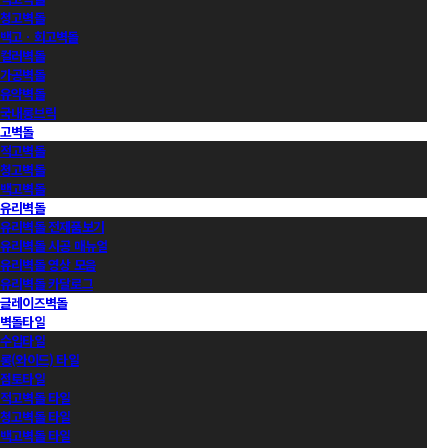
청고벽돌
백고ㆍ회고벽돌
컬러벽돌
가공벽돌
유약벽돌
국내롱브릭
고벽돌
적고벽돌
청고벽돌
백고벽돌
유리벽돌
유리벽돌 전제품보기
유리벽돌 시공 매뉴얼
유리벽돌 영상 모음
유리벽돌 카달로그
글레이즈벽돌
벽돌타일
수입타일
롱(와이드) 타일
점토타일
적고벽돌 타일
청고벽돌 타일
백고벽돌 타일