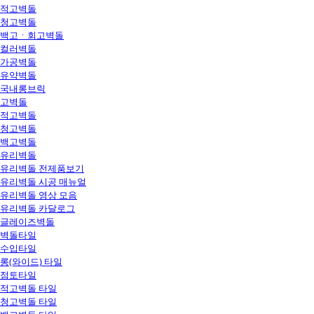
적고벽돌
청고벽돌
백고ㆍ회고벽돌
컬러벽돌
가공벽돌
유약벽돌
국내롱브릭
고벽돌
적고벽돌
청고벽돌
백고벽돌
유리벽돌
유리벽돌 전제품보기
유리벽돌 시공 매뉴얼
유리벽돌 영상 모음
유리벽돌 카달로그
글레이즈벽돌
벽돌타일
수입타일
롱(와이드) 타일
점토타일
적고벽돌 타일
청고벽돌 타일