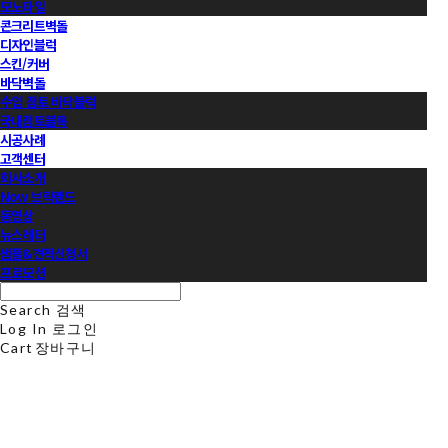
모노타일
콘크리트벽돌
디자인블럭
스킨/커버
바닥벽돌
수입 점토 바닥블럭
국내점토블록
시공사례
고객센터
회사소개
Now 브릭랜드
동영상
뉴스레터
샘플&견적신청서
프로모션
Search
검색
Log In
로그인
Cart
장바구니