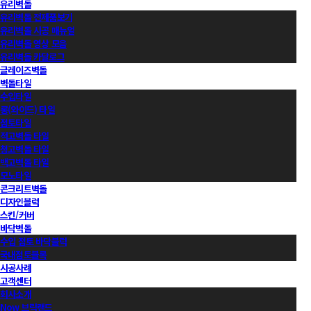
유리벽돌
유리벽돌 전제품보기
유리벽돌 시공 매뉴얼
유리벽돌 영상 모음
유리벽돌 카달로그
글레이즈벽돌
벽돌타일
수입타일
롱(와이드) 타일
점토타일
적고벽돌 타일
청고벽돌 타일
백고벽돌 타일
모노타일
콘크리트벽돌
디자인블럭
스킨/커버
바닥벽돌
수입 점토 바닥블럭
국내점토블록
시공사례
고객센터
회사소개
Now 브릭랜드