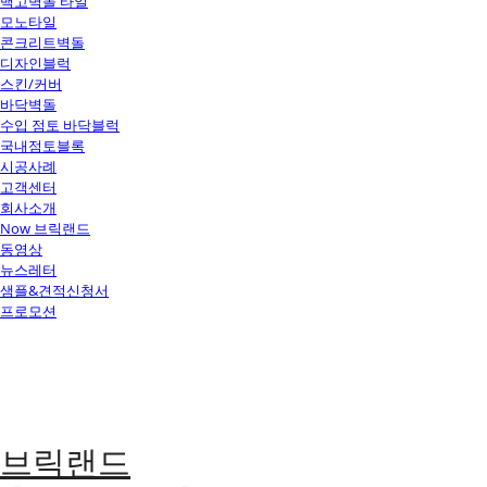
백고벽돌 타일
모노타일
콘크리트벽돌
디자인블럭
스킨/커버
바닥벽돌
수입 점토 바닥블럭
국내점토블록
시공사례
고객센터
회사소개
Now 브릭랜드
동영상
뉴스레터
샘플&견적신청서
프로모션
브릭랜드