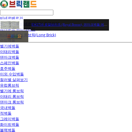
비네르베르거
벨기에벽돌 비네르베르거 정규라인
EW2716 로얄브리즈 (Royal Breeze), 덴마크벽돌 에겐순드브릭
에겐순드 덴마크라인
비네르베르거 롱브릭(Long Brick)
전
화
상
담
수입벽돌
벨기에벽돌
이태리벽돌
덴마크벽돌
스페인벽돌
호주벽돌
이외 수입벽돌
컬러별 살펴보기
유럽롱브릭
벨기에 롱브릭
이태리 롱브릭
덴마크 롱브릭
국내벽돌
적벽돌
그레이벽돌
화이트벽돌
블랙벽돌