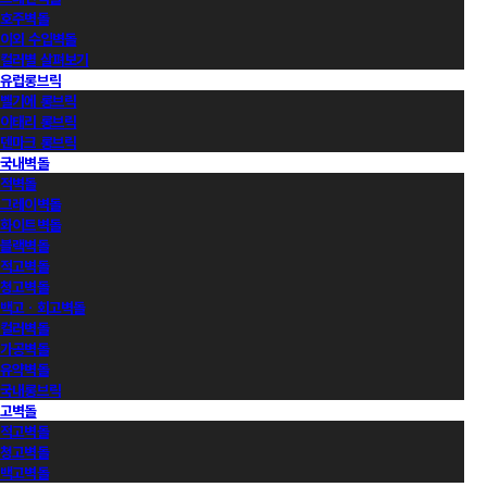
호주벽돌
이외 수입벽돌
컬러별 살펴보기
유럽롱브릭
벨기에 롱브릭
이태리 롱브릭
덴마크 롱브릭
국내벽돌
적벽돌
그레이벽돌
화이트벽돌
블랙벽돌
적고벽돌
청고벽돌
백고ㆍ회고벽돌
컬러벽돌
가공벽돌
유약벽돌
국내롱브릭
고벽돌
적고벽돌
청고벽돌
백고벽돌