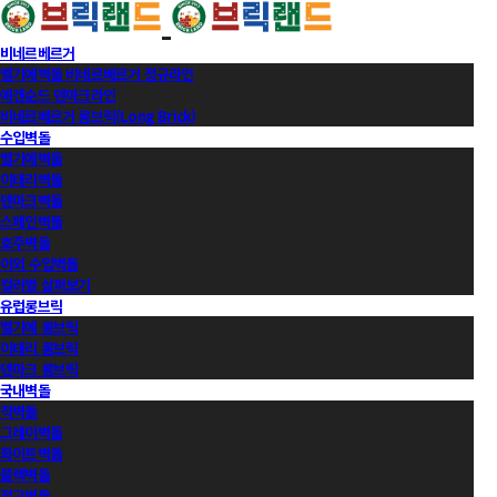
비네르베르거
벨기에벽돌 비네르베르거 정규라인
에겐순드 덴마크라인
비네르베르거 롱브릭(Long Brick)
수입벽돌
벨기에벽돌
이태리벽돌
덴마크벽돌
스페인벽돌
호주벽돌
이외 수입벽돌
컬러별 살펴보기
유럽롱브릭
벨기에 롱브릭
이태리 롱브릭
덴마크 롱브릭
국내벽돌
적벽돌
그레이벽돌
화이트벽돌
블랙벽돌
적고벽돌