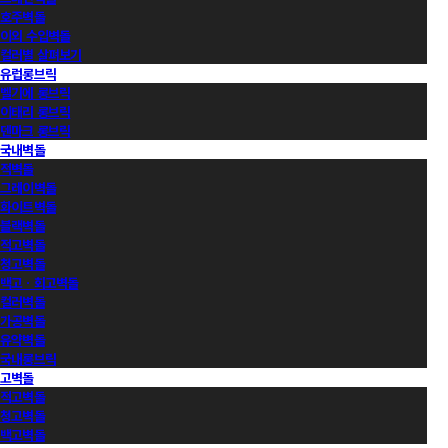
호주벽돌
이외 수입벽돌
컬러별 살펴보기
유럽롱브릭
벨기에 롱브릭
이태리 롱브릭
덴마크 롱브릭
국내벽돌
적벽돌
그레이벽돌
화이트벽돌
블랙벽돌
적고벽돌
청고벽돌
백고ㆍ회고벽돌
컬러벽돌
가공벽돌
유약벽돌
국내롱브릭
고벽돌
적고벽돌
청고벽돌
백고벽돌