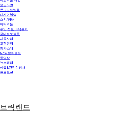
백고벽돌 타일
모노타일
콘크리트벽돌
디자인블럭
스킨/커버
바닥벽돌
수입 점토 바닥블럭
국내점토블록
시공사례
고객센터
회사소개
Now 브릭랜드
동영상
뉴스레터
샘플&견적신청서
프로모션
브릭랜드