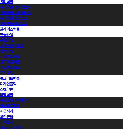
유리벽돌
유리벽돌 전제품보기
유리벽돌 시공 매뉴얼
유리벽돌 영상 모음
유리벽돌 카달로그
글레이즈벽돌
벽돌타일
수입타일
롱(와이드) 타일
점토타일
적고벽돌 타일
청고벽돌 타일
백고벽돌 타일
모노타일
콘크리트벽돌
디자인블럭
스킨/커버
바닥벽돌
수입 점토 바닥블럭
국내점토블록
시공사례
고객센터
회사소개
Now 브릭랜드