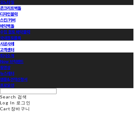
모노타일
콘크리트벽돌
디자인블럭
스킨/커버
바닥벽돌
수입 점토 바닥블럭
국내점토블록
시공사례
고객센터
회사소개
Now 브릭랜드
동영상
뉴스레터
샘플&견적신청서
프로모션
Search
검색
Log In
로그인
Cart
장바구니