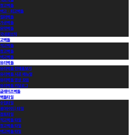
청고벽돌
백고ㆍ회고벽돌
컬러벽돌
가공벽돌
유약벽돌
국내롱브릭
고벽돌
적고벽돌
청고벽돌
백고벽돌
유리벽돌
유리벽돌 전제품보기
유리벽돌 시공 매뉴얼
유리벽돌 영상 모음
유리벽돌 카달로그
글레이즈벽돌
벽돌타일
수입타일
롱(와이드) 타일
점토타일
적고벽돌 타일
청고벽돌 타일
백고벽돌 타일