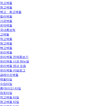
적고벽돌
청고벽돌
백고ㆍ회고벽돌
컬러벽돌
가공벽돌
유약벽돌
국내롱브릭
고벽돌
적고벽돌
청고벽돌
백고벽돌
유리벽돌
유리벽돌 전제품보기
유리벽돌 시공 매뉴얼
유리벽돌 영상 모음
유리벽돌 카달로그
글레이즈벽돌
벽돌타일
수입타일
롱(와이드) 타일
점토타일
적고벽돌 타일
청고벽돌 타일