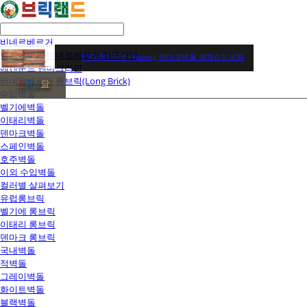
비네르베르거
벨기에벽돌 비네르베르거 정규라인
EW2283 선셋 (Sunset), 덴마크벽돌 에겐순드브릭
에겐순드 덴마크라인
비네르베르거 롱브릭(Long Brick)
전
화
상
담
수입벽돌
벨기에벽돌
이태리벽돌
덴마크벽돌
스페인벽돌
호주벽돌
이외 수입벽돌
컬러별 살펴보기
유럽롱브릭
벨기에 롱브릭
이태리 롱브릭
덴마크 롱브릭
국내벽돌
적벽돌
그레이벽돌
화이트벽돌
블랙벽돌