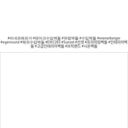
#비네르베르거 #덴마크수입벽돌 #유럽벽돌 #수입벽돌 #wienerberger
#egernsund #해외수입벽돌 #EW2283 #Sunset #선셋 #프리미엄벽돌 #인테리어벽
돌 #고급인테리어벽돌 #브릭랜드 #시온벽돌