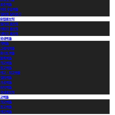
호주벽돌
이외 수입벽돌
컬러별 살펴보기
유럽롱브릭
벨기에 롱브릭
이태리 롱브릭
덴마크 롱브릭
국내벽돌
적벽돌
그레이벽돌
화이트벽돌
블랙벽돌
적고벽돌
청고벽돌
백고ㆍ회고벽돌
컬러벽돌
가공벽돌
유약벽돌
국내롱브릭
고벽돌
적고벽돌
청고벽돌
백고벽돌