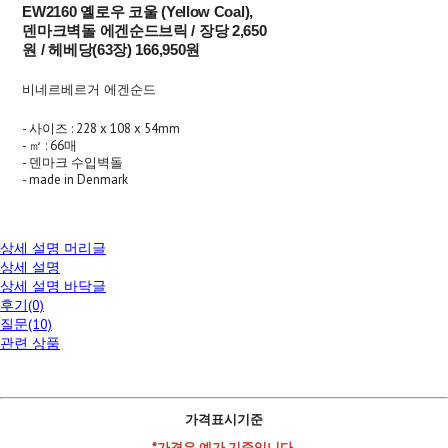
EW2160 옐로우 코울 (Yellow Coal),
덴마크벽돌 에겐순드브릭 / 장당 2,650
원 / 헤베당(63장) 166,950원
비네르베르거 에겐순드
- 사이즈 : 228 x 108 x 54mm
- ㎡ : 66매
- 덴마크 수입벽돌
- made in Denmark
상세 설명 머리글
상세 설명
상세 설명 바닥글
후기(0)
질문(10)
관련 상품
가격표시기준
*가격은 예가 기준입니다.