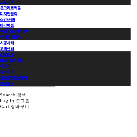
모노타일
콘크리트벽돌
디자인블럭
스킨/커버
바닥벽돌
수입 점토 바닥블럭
국내점토블록
시공사례
고객센터
회사소개
Now 브릭랜드
동영상
뉴스레터
샘플&견적신청서
프로모션
Search
검색
Log In
로그인
Cart
장바구니