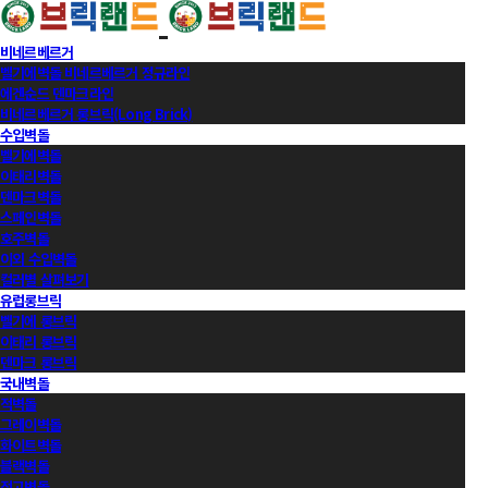
비네르베르거
벨기에벽돌 비네르베르거 정규라인
에겐순드 덴마크라인
비네르베르거 롱브릭(Long Brick)
수입벽돌
벨기에벽돌
이태리벽돌
덴마크벽돌
스페인벽돌
호주벽돌
이외 수입벽돌
컬러별 살펴보기
유럽롱브릭
벨기에 롱브릭
이태리 롱브릭
덴마크 롱브릭
국내벽돌
적벽돌
그레이벽돌
화이트벽돌
블랙벽돌
적고벽돌