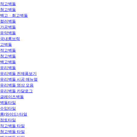
적고벽돌
청고벽돌
백고ㆍ회고벽돌
컬러벽돌
가공벽돌
유약벽돌
국내롱브릭
고벽돌
적고벽돌
청고벽돌
백고벽돌
유리벽돌
유리벽돌 전제품보기
유리벽돌 시공 매뉴얼
유리벽돌 영상 모음
유리벽돌 카달로그
글레이즈벽돌
벽돌타일
수입타일
롱(와이드) 타일
점토타일
적고벽돌 타일
청고벽돌 타일