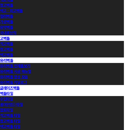
청고벽돌
백고ㆍ회고벽돌
컬러벽돌
가공벽돌
유약벽돌
국내롱브릭
고벽돌
적고벽돌
청고벽돌
백고벽돌
유리벽돌
유리벽돌 전제품보기
유리벽돌 시공 매뉴얼
유리벽돌 영상 모음
유리벽돌 카달로그
글레이즈벽돌
벽돌타일
수입타일
롱(와이드) 타일
점토타일
적고벽돌 타일
청고벽돌 타일
백고벽돌 타일