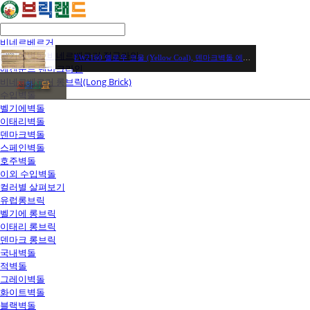
비네르베르거
벨기에벽돌 비네르베르거 정규라인
EW2160 옐로우 코울 (Yellow Coal), 덴마크벽돌 에겐순드브릭 / 장당 2,650원 / 헤베당(63장) 166,950원
에겐순드 덴마크라인
비네르베르거 롱브릭(Long Brick)
전
화
상
담
수입벽돌
벨기에벽돌
이태리벽돌
덴마크벽돌
스페인벽돌
호주벽돌
이외 수입벽돌
컬러별 살펴보기
유럽롱브릭
벨기에 롱브릭
이태리 롱브릭
덴마크 롱브릭
국내벽돌
적벽돌
그레이벽돌
화이트벽돌
블랙벽돌