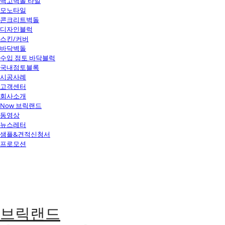
백고벽돌 타일
모노타일
콘크리트벽돌
디자인블럭
스킨/커버
바닥벽돌
수입 점토 바닥블럭
국내점토블록
시공사례
고객센터
회사소개
Now 브릭랜드
동영상
뉴스레터
샘플&견적신청서
프로모션
브릭랜드