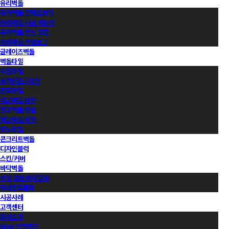
유리벽돌
유리벽돌 전제품보기
유리벽돌 시공 매뉴얼
유리벽돌 영상 모음
유리벽돌 카달로그
글레이즈벽돌
벽돌타일
수입타일
롱(와이드) 타일
점토타일
적고벽돌 타일
청고벽돌 타일
백고벽돌 타일
모노타일
콘크리트벽돌
디자인블럭
스킨/커버
바닥벽돌
수입 점토 바닥블럭
국내점토블록
시공사례
고객센터
회사소개
Now 브릭랜드