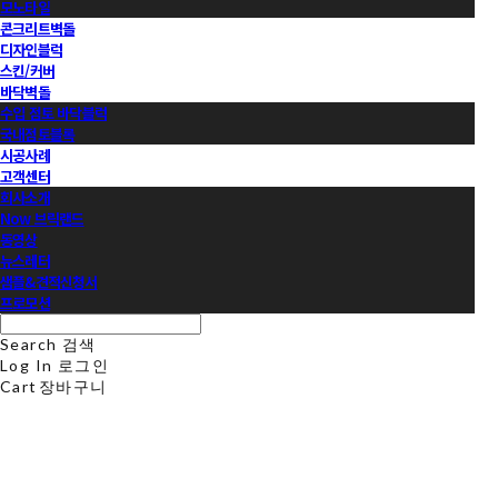
모노타일
콘크리트벽돌
디자인블럭
스킨/커버
바닥벽돌
수입 점토 바닥블럭
국내점토블록
시공사례
고객센터
회사소개
Now 브릭랜드
동영상
뉴스레터
샘플&견적신청서
프로모션
Search
검색
Log In
로그인
Cart
장바구니