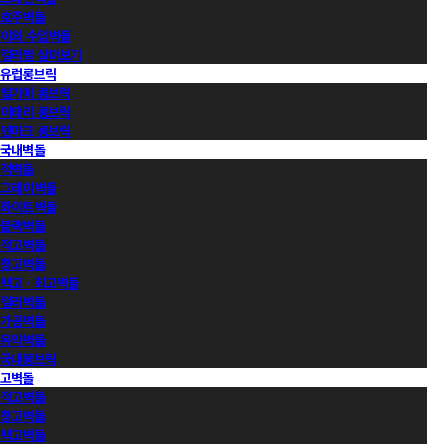
호주벽돌
이외 수입벽돌
컬러별 살펴보기
유럽롱브릭
벨기에 롱브릭
이태리 롱브릭
덴마크 롱브릭
국내벽돌
적벽돌
그레이벽돌
화이트벽돌
블랙벽돌
적고벽돌
청고벽돌
백고ㆍ회고벽돌
컬러벽돌
가공벽돌
유약벽돌
국내롱브릭
고벽돌
적고벽돌
청고벽돌
백고벽돌