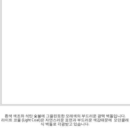
흰색 색조와 석탄 숯불에 그을린듯한 모래색의 부드러운 광택 벽돌입니다.
라이트 코울 (Light Coal)은 자연스러운 표면과 부드러운 색감때문에 모던클래
식 벽돌로 각광받고 있습니다.