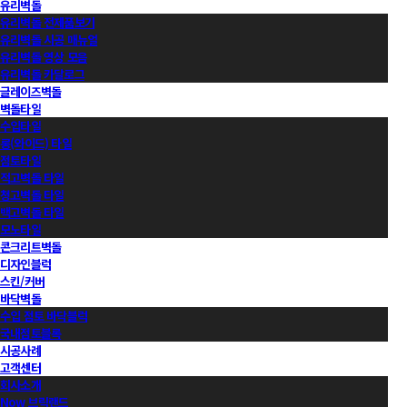
유리벽돌
유리벽돌 전제품보기
유리벽돌 시공 매뉴얼
유리벽돌 영상 모음
유리벽돌 카달로그
글레이즈벽돌
벽돌타일
수입타일
롱(와이드) 타일
점토타일
적고벽돌 타일
청고벽돌 타일
백고벽돌 타일
모노타일
콘크리트벽돌
디자인블럭
스킨/커버
바닥벽돌
수입 점토 바닥블럭
국내점토블록
시공사례
고객센터
회사소개
Now 브릭랜드