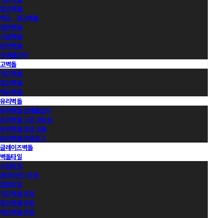
청고벽돌
백고ㆍ회고벽돌
컬러벽돌
가공벽돌
유약벽돌
국내롱브릭
고벽돌
적고벽돌
청고벽돌
백고벽돌
유리벽돌
유리벽돌 전제품보기
유리벽돌 시공 매뉴얼
유리벽돌 영상 모음
유리벽돌 카달로그
글레이즈벽돌
벽돌타일
수입타일
롱(와이드) 타일
점토타일
적고벽돌 타일
청고벽돌 타일
백고벽돌 타일