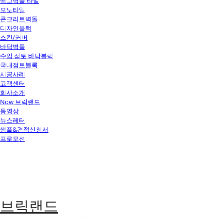
백고벽돌 타일
모노타일
콘크리트벽돌
디자인블럭
스킨/커버
바닥벽돌
수입 점토 바닥블럭
국내점토블록
시공사례
고객센터
회사소개
Now 브릭랜드
동영상
뉴스레터
샘플&견적신청서
프로모션
브릭랜드