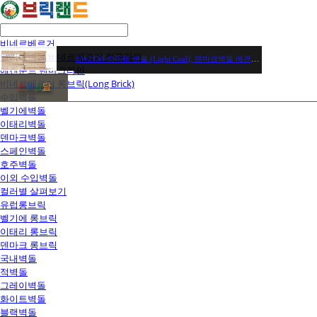
비네르베르거
벨기에벽돌 비네르베르거 정규라인
EW2136 라이트 코울 (Light Coal), 덴마크벽돌 에겐순드브릭 / 장당 2,850원 / 헤베당(63장) 179,550원
에겐순드 덴마크라인
비네르베르거 롱브릭(Long Brick)
전
화
상
담
수입벽돌
벨기에벽돌
이태리벽돌
덴마크벽돌
스페인벽돌
호주벽돌
이외 수입벽돌
컬러별 살펴보기
유럽롱브릭
벨기에 롱브릭
이태리 롱브릭
덴마크 롱브릭
국내벽돌
적벽돌
그레이벽돌
화이트벽돌
블랙벽돌