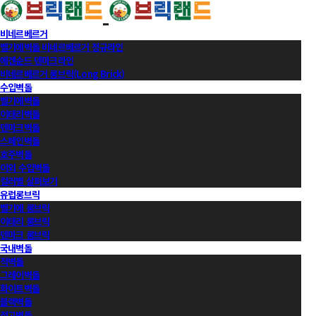
비네르베르거
벨기에벽돌 비네르베르거 정규라인
에겐순드 덴마크라인
비네르베르거 롱브릭(Long Brick)
수입벽돌
벨기에벽돌
이태리벽돌
덴마크벽돌
스페인벽돌
호주벽돌
이외 수입벽돌
컬러별 살펴보기
유럽롱브릭
벨기에 롱브릭
이태리 롱브릭
덴마크 롱브릭
국내벽돌
적벽돌
그레이벽돌
화이트벽돌
블랙벽돌
적고벽돌