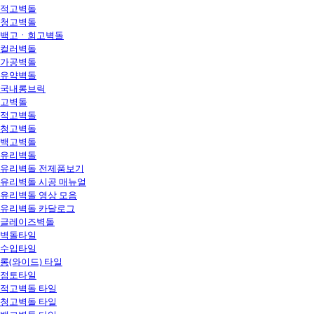
적고벽돌
청고벽돌
백고ㆍ회고벽돌
컬러벽돌
가공벽돌
유약벽돌
국내롱브릭
고벽돌
적고벽돌
청고벽돌
백고벽돌
유리벽돌
유리벽돌 전제품보기
유리벽돌 시공 매뉴얼
유리벽돌 영상 모음
유리벽돌 카달로그
글레이즈벽돌
벽돌타일
수입타일
롱(와이드) 타일
점토타일
적고벽돌 타일
청고벽돌 타일