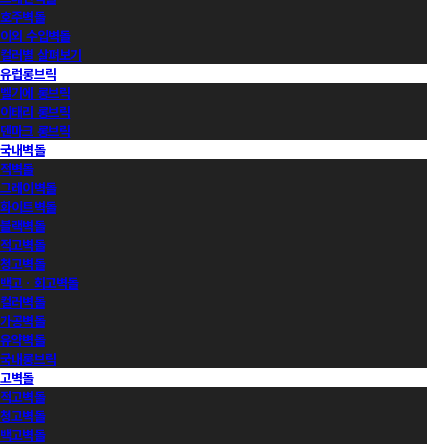
호주벽돌
이외 수입벽돌
컬러별 살펴보기
유럽롱브릭
벨기에 롱브릭
이태리 롱브릭
덴마크 롱브릭
국내벽돌
적벽돌
그레이벽돌
화이트벽돌
블랙벽돌
적고벽돌
청고벽돌
백고ㆍ회고벽돌
컬러벽돌
가공벽돌
유약벽돌
국내롱브릭
고벽돌
적고벽돌
청고벽돌
백고벽돌