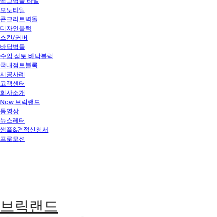
백고벽돌 타일
모노타일
콘크리트벽돌
디자인블럭
스킨/커버
바닥벽돌
수입 점토 바닥블럭
국내점토블록
시공사례
고객센터
회사소개
Now 브릭랜드
동영상
뉴스레터
샘플&견적신청서
프로모션
브릭랜드