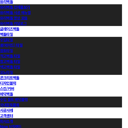
유리벽돌
유리벽돌 전제품보기
유리벽돌 시공 매뉴얼
유리벽돌 영상 모음
유리벽돌 카달로그
글레이즈벽돌
벽돌타일
수입타일
롱(와이드) 타일
점토타일
적고벽돌 타일
청고벽돌 타일
백고벽돌 타일
모노타일
콘크리트벽돌
디자인블럭
스킨/커버
바닥벽돌
수입 점토 바닥블럭
국내점토블록
시공사례
고객센터
회사소개
Now 브릭랜드