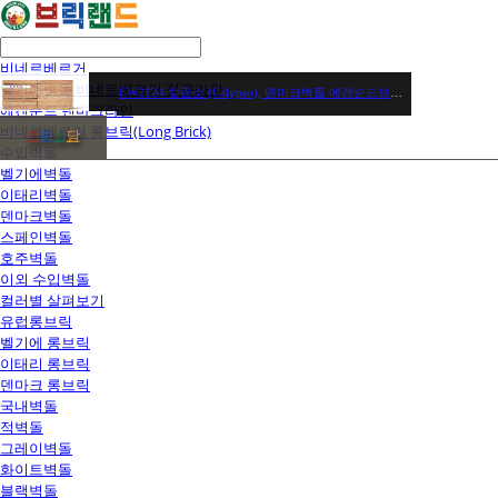
비네르베르거
벨기에벽돌 비네르베르거 정규라인
EW2124 칼립소 (Calypso), 덴마크벽돌 에겐순드브릭 / 장당 2,450원 / 헤베당(63장) 154,350원
에겐순드 덴마크라인
비네르베르거 롱브릭(Long Brick)
전
화
상
담
수입벽돌
벨기에벽돌
이태리벽돌
덴마크벽돌
스페인벽돌
호주벽돌
이외 수입벽돌
컬러별 살펴보기
유럽롱브릭
벨기에 롱브릭
이태리 롱브릭
덴마크 롱브릭
국내벽돌
적벽돌
그레이벽돌
화이트벽돌
블랙벽돌