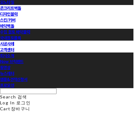
모노타일
콘크리트벽돌
디자인블럭
스킨/커버
바닥벽돌
수입 점토 바닥블럭
국내점토블록
시공사례
고객센터
회사소개
Now 브릭랜드
동영상
뉴스레터
샘플&견적신청서
프로모션
Search
검색
Log In
로그인
Cart
장바구니