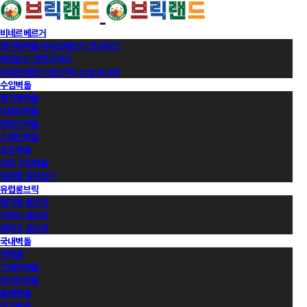
비네르베르거
벨기에벽돌 비네르베르거 정규라인
에겐순드 덴마크라인
비네르베르거 롱브릭(Long Brick)
수입벽돌
벨기에벽돌
이태리벽돌
덴마크벽돌
스페인벽돌
호주벽돌
이외 수입벽돌
컬러별 살펴보기
유럽롱브릭
벨기에 롱브릭
이태리 롱브릭
덴마크 롱브릭
국내벽돌
적벽돌
그레이벽돌
화이트벽돌
블랙벽돌
적고벽돌