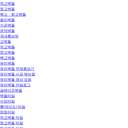
적고벽돌
청고벽돌
백고ㆍ회고벽돌
컬러벽돌
가공벽돌
유약벽돌
국내롱브릭
고벽돌
적고벽돌
청고벽돌
백고벽돌
유리벽돌
유리벽돌 전제품보기
유리벽돌 시공 매뉴얼
유리벽돌 영상 모음
유리벽돌 카달로그
글레이즈벽돌
벽돌타일
수입타일
롱(와이드) 타일
점토타일
적고벽돌 타일
청고벽돌 타일