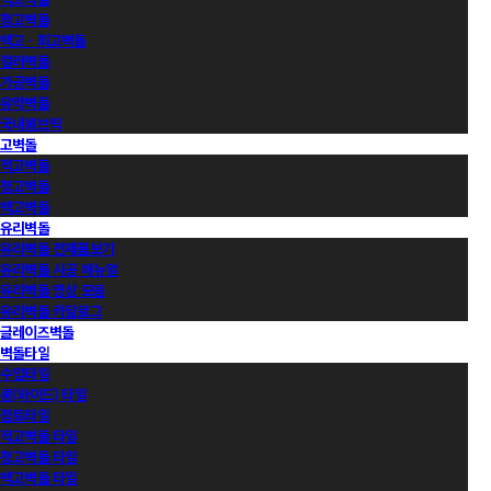
청고벽돌
백고ㆍ회고벽돌
컬러벽돌
가공벽돌
유약벽돌
국내롱브릭
고벽돌
적고벽돌
청고벽돌
백고벽돌
유리벽돌
유리벽돌 전제품보기
유리벽돌 시공 매뉴얼
유리벽돌 영상 모음
유리벽돌 카달로그
글레이즈벽돌
벽돌타일
수입타일
롱(와이드) 타일
점토타일
적고벽돌 타일
청고벽돌 타일
백고벽돌 타일