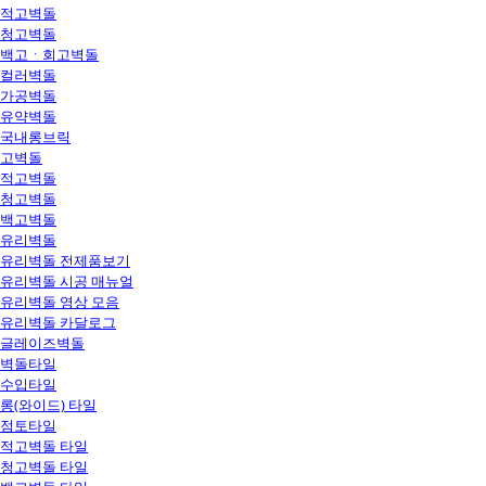
적고벽돌
청고벽돌
백고ㆍ회고벽돌
컬러벽돌
가공벽돌
유약벽돌
국내롱브릭
고벽돌
적고벽돌
청고벽돌
백고벽돌
유리벽돌
유리벽돌 전제품보기
유리벽돌 시공 매뉴얼
유리벽돌 영상 모음
유리벽돌 카달로그
글레이즈벽돌
벽돌타일
수입타일
롱(와이드) 타일
점토타일
적고벽돌 타일
청고벽돌 타일