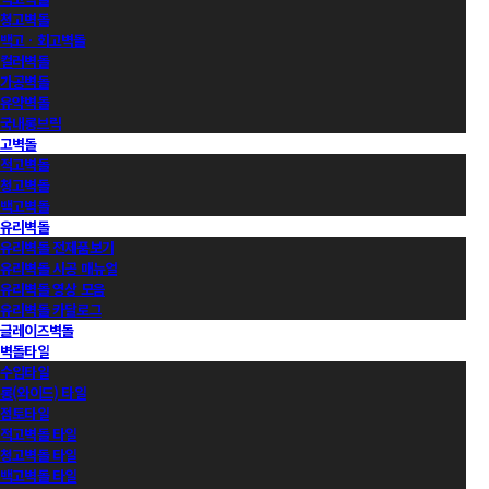
청고벽돌
백고ㆍ회고벽돌
컬러벽돌
가공벽돌
유약벽돌
국내롱브릭
고벽돌
적고벽돌
청고벽돌
백고벽돌
유리벽돌
유리벽돌 전제품보기
유리벽돌 시공 매뉴얼
유리벽돌 영상 모음
유리벽돌 카달로그
글레이즈벽돌
벽돌타일
수입타일
롱(와이드) 타일
점토타일
적고벽돌 타일
청고벽돌 타일
백고벽돌 타일