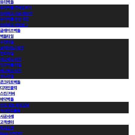
유리벽돌
유리벽돌 전제품보기
유리벽돌 시공 매뉴얼
유리벽돌 영상 모음
유리벽돌 카달로그
글레이즈벽돌
벽돌타일
수입타일
롱(와이드) 타일
점토타일
적고벽돌 타일
청고벽돌 타일
백고벽돌 타일
모노타일
콘크리트벽돌
디자인블럭
스킨/커버
바닥벽돌
수입 점토 바닥블럭
국내점토블록
시공사례
고객센터
회사소개
Now 브릭랜드