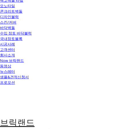
백고벽돌 타일
모노타일
콘크리트벽돌
디자인블럭
스킨/커버
바닥벽돌
수입 점토 바닥블럭
국내점토블록
시공사례
고객센터
회사소개
Now 브릭랜드
동영상
뉴스레터
샘플&견적신청서
프로모션
브릭랜드