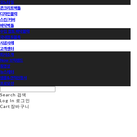
모노타일
콘크리트벽돌
디자인블럭
스킨/커버
바닥벽돌
수입 점토 바닥블럭
국내점토블록
시공사례
고객센터
회사소개
Now 브릭랜드
동영상
뉴스레터
샘플&견적신청서
프로모션
Search
검색
Log In
로그인
Cart
장바구니