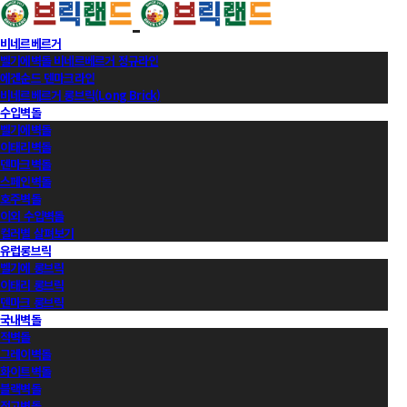
비네르베르거
벨기에벽돌 비네르베르거 정규라인
에겐순드 덴마크라인
비네르베르거 롱브릭(Long Brick)
수입벽돌
벨기에벽돌
이태리벽돌
덴마크벽돌
스페인벽돌
호주벽돌
이외 수입벽돌
컬러별 살펴보기
유럽롱브릭
벨기에 롱브릭
이태리 롱브릭
덴마크 롱브릭
국내벽돌
적벽돌
그레이벽돌
화이트벽돌
블랙벽돌
적고벽돌