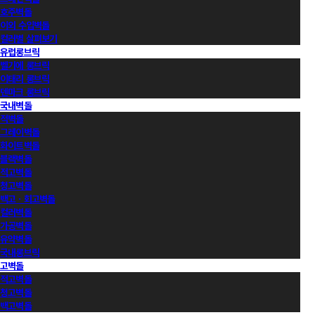
호주벽돌
이외 수입벽돌
컬러별 살펴보기
유럽롱브릭
벨기에 롱브릭
이태리 롱브릭
덴마크 롱브릭
국내벽돌
적벽돌
그레이벽돌
화이트벽돌
블랙벽돌
적고벽돌
청고벽돌
백고ㆍ회고벽돌
컬러벽돌
가공벽돌
유약벽돌
국내롱브릭
고벽돌
적고벽돌
청고벽돌
백고벽돌