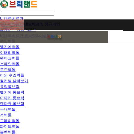
비네르베르거
벨기에벽돌 비네르베르거 정규라인
에겐순드 덴마크라인
비네르베르거 롱브릭(Long Brick)
전
화
상
담
수입벽돌
벨기에벽돌
이태리벽돌
덴마크벽돌
스페인벽돌
호주벽돌
이외 수입벽돌
컬러별 살펴보기
유럽롱브릭
벨기에 롱브릭
이태리 롱브릭
덴마크 롱브릭
국내벽돌
적벽돌
그레이벽돌
화이트벽돌
블랙벽돌