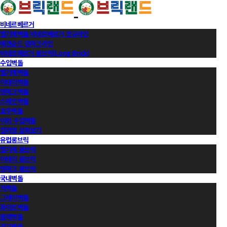
비네르베르거
벨기에벽돌 비네르베르거 정규라인
에겐순드 덴마크라인
비네르베르거 롱브릭(Long Brick)
수입벽돌
벨기에벽돌
이태리벽돌
덴마크벽돌
스페인벽돌
호주벽돌
이외 수입벽돌
컬러별 살펴보기
유럽롱브릭
벨기에 롱브릭
이태리 롱브릭
덴마크 롱브릭
국내벽돌
적벽돌
그레이벽돌
화이트벽돌
블랙벽돌
적고벽돌