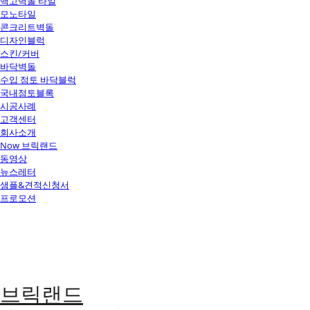
백고벽돌 타일
모노타일
콘크리트벽돌
디자인블럭
스킨/커버
바닥벽돌
수입 점토 바닥블럭
국내점토블록
시공사례
고객센터
회사소개
Now 브릭랜드
동영상
뉴스레터
샘플&견적신청서
프로모션
브릭랜드