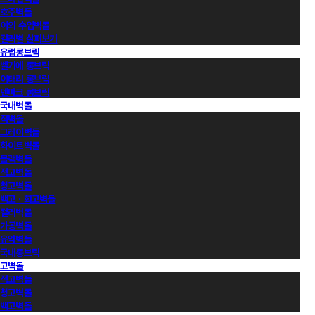
호주벽돌
이외 수입벽돌
컬러별 살펴보기
유럽롱브릭
벨기에 롱브릭
이태리 롱브릭
덴마크 롱브릭
국내벽돌
적벽돌
그레이벽돌
화이트벽돌
블랙벽돌
적고벽돌
청고벽돌
백고ㆍ회고벽돌
컬러벽돌
가공벽돌
유약벽돌
국내롱브릭
고벽돌
적고벽돌
청고벽돌
백고벽돌