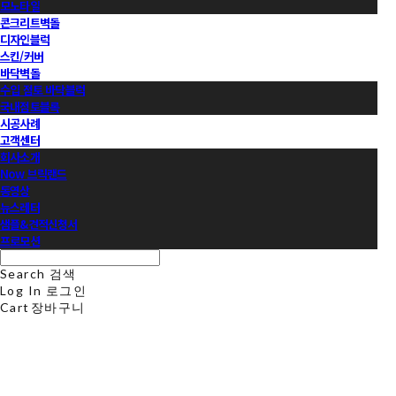
모노타일
콘크리트벽돌
디자인블럭
스킨/커버
바닥벽돌
수입 점토 바닥블럭
국내점토블록
시공사례
고객센터
회사소개
Now 브릭랜드
동영상
뉴스레터
샘플&견적신청서
프로모션
Search
검색
Log In
로그인
Cart
장바구니