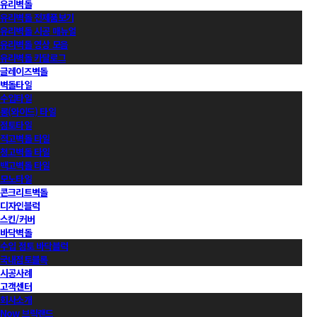
유리벽돌
유리벽돌 전제품보기
유리벽돌 시공 매뉴얼
유리벽돌 영상 모음
유리벽돌 카달로그
글레이즈벽돌
벽돌타일
수입타일
롱(와이드) 타일
점토타일
적고벽돌 타일
청고벽돌 타일
백고벽돌 타일
모노타일
콘크리트벽돌
디자인블럭
스킨/커버
바닥벽돌
수입 점토 바닥블럭
국내점토블록
시공사례
고객센터
회사소개
Now 브릭랜드