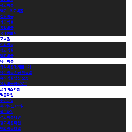
청고벽돌
백고ㆍ회고벽돌
컬러벽돌
가공벽돌
유약벽돌
국내롱브릭
고벽돌
적고벽돌
청고벽돌
백고벽돌
유리벽돌
유리벽돌 전제품보기
유리벽돌 시공 매뉴얼
유리벽돌 영상 모음
유리벽돌 카달로그
글레이즈벽돌
벽돌타일
수입타일
롱(와이드) 타일
점토타일
적고벽돌 타일
청고벽돌 타일
백고벽돌 타일