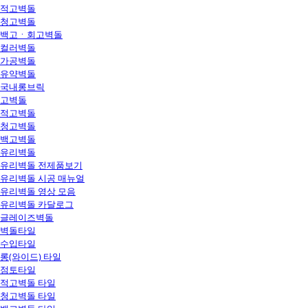
적고벽돌
청고벽돌
백고ㆍ회고벽돌
컬러벽돌
가공벽돌
유약벽돌
국내롱브릭
고벽돌
적고벽돌
청고벽돌
백고벽돌
유리벽돌
유리벽돌 전제품보기
유리벽돌 시공 매뉴얼
유리벽돌 영상 모음
유리벽돌 카달로그
글레이즈벽돌
벽돌타일
수입타일
롱(와이드) 타일
점토타일
적고벽돌 타일
청고벽돌 타일