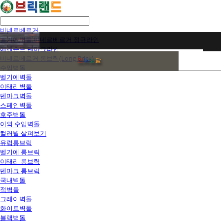
비네르베르거
벨기에벽돌 비네르베르거 정규라인
에겐순드 덴마크라인
비네르베르거 롱브릭(Long Brick)
전
화
상
담
수입벽돌
벨기에벽돌
이태리벽돌
덴마크벽돌
스페인벽돌
호주벽돌
이외 수입벽돌
컬러별 살펴보기
유럽롱브릭
벨기에 롱브릭
이태리 롱브릭
덴마크 롱브릭
국내벽돌
적벽돌
그레이벽돌
화이트벽돌
블랙벽돌