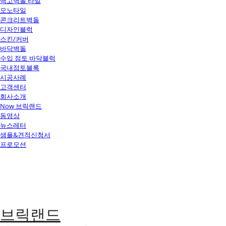
백고벽돌 타일
모노타일
콘크리트벽돌
디자인블럭
스킨/커버
바닥벽돌
수입 점토 바닥블럭
국내점토블록
시공사례
고객센터
회사소개
Now 브릭랜드
동영상
뉴스레터
샘플&견적신청서
프로모션
브릭랜드