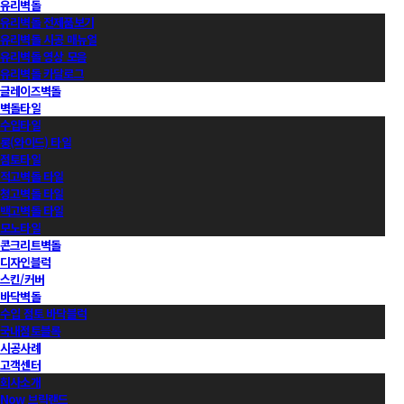
유리벽돌
유리벽돌 전제품보기
유리벽돌 시공 매뉴얼
유리벽돌 영상 모음
유리벽돌 카달로그
글레이즈벽돌
벽돌타일
수입타일
롱(와이드) 타일
점토타일
적고벽돌 타일
청고벽돌 타일
백고벽돌 타일
모노타일
콘크리트벽돌
디자인블럭
스킨/커버
바닥벽돌
수입 점토 바닥블럭
국내점토블록
시공사례
고객센터
회사소개
Now 브릭랜드