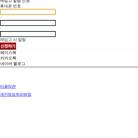
재입고 알림 신청
휴대폰 번호
-
-
재입고 시 알림
신청하기
페이스북
카카오톡
네이버 블로그
이용약관
개인정보처리방침
사업자정보확인
상호: 브릭랜드 | 대표: 유재훈 | 개인정보관리책임자: 유재훈 | 전화: 031-322-4780 | 이메일:
yjh47801@gmail.com
주소: 경기도 용인시 처인구 포곡읍 백옥대로 1828 전시장 | 사업자등록번호:
129-38-77249
| 통
신판매:
없음
| 호스팅제공자: (주)식스샵