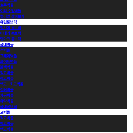
호주벽돌
이외 수입벽돌
컬러별 살펴보기
유럽롱브릭
벨기에 롱브릭
이태리 롱브릭
덴마크 롱브릭
국내벽돌
적벽돌
그레이벽돌
화이트벽돌
블랙벽돌
적고벽돌
청고벽돌
백고ㆍ회고벽돌
컬러벽돌
가공벽돌
유약벽돌
국내롱브릭
고벽돌
적고벽돌
청고벽돌
백고벽돌