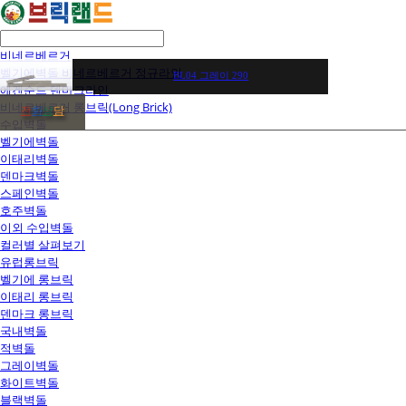
비네르베르거
벨기에벽돌 비네르베르거 정규라인
BL04 그레이 290
에겐순드 덴마크라인
비네르베르거 롱브릭(Long Brick)
전
화
상
담
수입벽돌
벨기에벽돌
이태리벽돌
덴마크벽돌
스페인벽돌
호주벽돌
이외 수입벽돌
컬러별 살펴보기
유럽롱브릭
벨기에 롱브릭
이태리 롱브릭
덴마크 롱브릭
국내벽돌
적벽돌
그레이벽돌
화이트벽돌
블랙벽돌