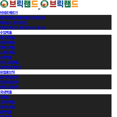
비네르베르거
벨기에벽돌 비네르베르거 정규라인
에겐순드 덴마크라인
비네르베르거 롱브릭(Long Brick)
수입벽돌
벨기에벽돌
이태리벽돌
덴마크벽돌
스페인벽돌
호주벽돌
이외 수입벽돌
컬러별 살펴보기
유럽롱브릭
벨기에 롱브릭
이태리 롱브릭
덴마크 롱브릭
국내벽돌
적벽돌
그레이벽돌
화이트벽돌
블랙벽돌
적고벽돌