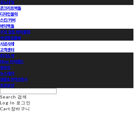
모노타일
콘크리트벽돌
디자인블럭
스킨/커버
바닥벽돌
수입 점토 바닥블럭
국내점토블록
시공사례
고객센터
회사소개
Now 브릭랜드
동영상
뉴스레터
샘플&견적신청서
프로모션
Search
검색
Log In
로그인
Cart
장바구니