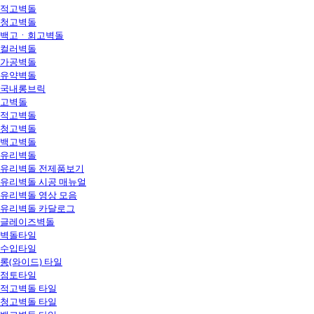
적고벽돌
청고벽돌
백고ㆍ회고벽돌
컬러벽돌
가공벽돌
유약벽돌
국내롱브릭
고벽돌
적고벽돌
청고벽돌
백고벽돌
유리벽돌
유리벽돌 전제품보기
유리벽돌 시공 매뉴얼
유리벽돌 영상 모음
유리벽돌 카달로그
글레이즈벽돌
벽돌타일
수입타일
롱(와이드) 타일
점토타일
적고벽돌 타일
청고벽돌 타일