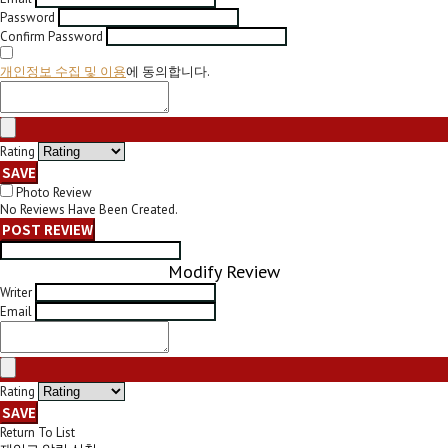
Password
Confirm Password
개인정보 수집 및 이용
에 동의합니다.
Rating
SAVE
Photo Review
No Reviews Have Been Created.
POST REVIEW
Modify Review
Writer
Email
Rating
SAVE
Return To List