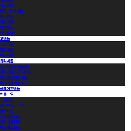
청고벽돌
백고ㆍ회고벽돌
컬러벽돌
가공벽돌
유약벽돌
국내롱브릭
고벽돌
적고벽돌
청고벽돌
백고벽돌
유리벽돌
유리벽돌 전제품보기
유리벽돌 시공 매뉴얼
유리벽돌 영상 모음
유리벽돌 카달로그
글레이즈벽돌
벽돌타일
수입타일
롱(와이드) 타일
점토타일
적고벽돌 타일
청고벽돌 타일
백고벽돌 타일