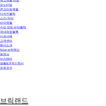
백고벽돌 타일
모노타일
콘크리트벽돌
디자인블럭
스킨/커버
바닥벽돌
수입 점토 바닥블럭
국내점토블록
시공사례
고객센터
회사소개
Now 브릭랜드
동영상
뉴스레터
샘플&견적신청서
프로모션
브릭랜드