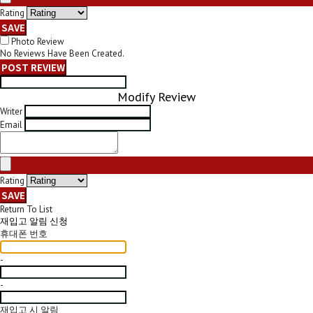
Rating
SAVE
Photo Review
No Reviews Have Been Created.
POST REVIEW
Modify Review
Writer
Email
Rating
SAVE
Return To List
재입고 알림 신청
휴대폰 번호
-
-
재입고 시 알림