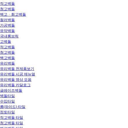
적고벽돌
청고벽돌
백고ㆍ회고벽돌
컬러벽돌
가공벽돌
유약벽돌
국내롱브릭
고벽돌
적고벽돌
청고벽돌
백고벽돌
유리벽돌
유리벽돌 전제품보기
유리벽돌 시공 매뉴얼
유리벽돌 영상 모음
유리벽돌 카달로그
글레이즈벽돌
벽돌타일
수입타일
롱(와이드) 타일
점토타일
적고벽돌 타일
청고벽돌 타일