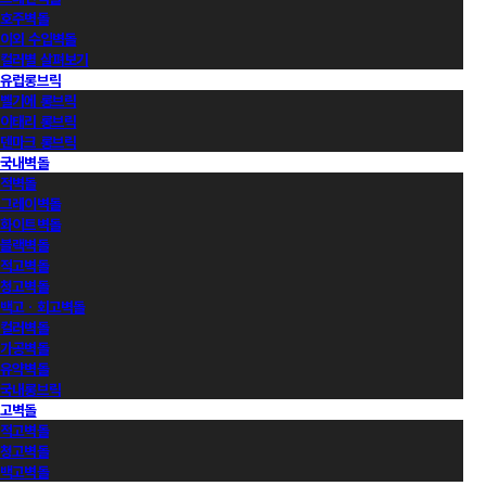
호주벽돌
이외 수입벽돌
컬러별 살펴보기
유럽롱브릭
벨기에 롱브릭
이태리 롱브릭
덴마크 롱브릭
국내벽돌
적벽돌
그레이벽돌
화이트벽돌
블랙벽돌
적고벽돌
청고벽돌
백고ㆍ회고벽돌
컬러벽돌
가공벽돌
유약벽돌
국내롱브릭
고벽돌
적고벽돌
청고벽돌
백고벽돌