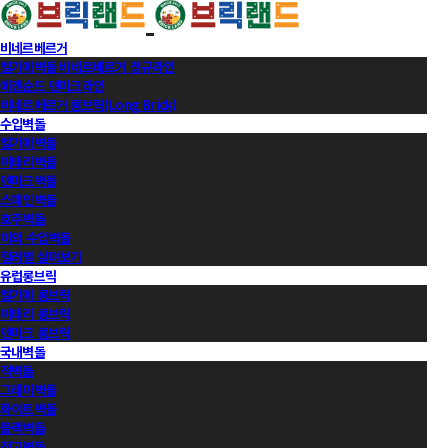
비네르베르거
벨기에벽돌 비네르베르거 정규라인
에겐순드 덴마크라인
비네르베르거 롱브릭(Long Brick)
수입벽돌
벨기에벽돌
이태리벽돌
덴마크벽돌
스페인벽돌
호주벽돌
이외 수입벽돌
컬러별 살펴보기
유럽롱브릭
벨기에 롱브릭
이태리 롱브릭
덴마크 롱브릭
국내벽돌
적벽돌
그레이벽돌
화이트벽돌
블랙벽돌
적고벽돌