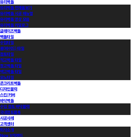
유리벽돌
유리벽돌 전제품보기
유리벽돌 시공 매뉴얼
유리벽돌 영상 모음
유리벽돌 카달로그
글레이즈벽돌
벽돌타일
수입타일
롱(와이드) 타일
점토타일
적고벽돌 타일
청고벽돌 타일
백고벽돌 타일
모노타일
콘크리트벽돌
디자인블럭
스킨/커버
바닥벽돌
수입 점토 바닥블럭
국내점토블록
시공사례
고객센터
회사소개
Now 브릭랜드