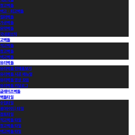
청고벽돌
백고ㆍ회고벽돌
컬러벽돌
가공벽돌
유약벽돌
국내롱브릭
고벽돌
적고벽돌
청고벽돌
백고벽돌
유리벽돌
유리벽돌 전제품보기
유리벽돌 시공 매뉴얼
유리벽돌 영상 모음
유리벽돌 카달로그
글레이즈벽돌
벽돌타일
수입타일
롱(와이드) 타일
점토타일
적고벽돌 타일
청고벽돌 타일
백고벽돌 타일