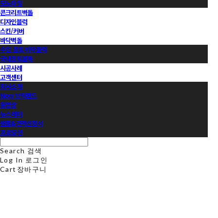
모노타일
콘크리트벽돌
디자인블럭
스킨/커버
바닥벽돌
수입 점토 바닥블럭
국내점토블록
시공사례
고객센터
회사소개
Now 브릭랜드
동영상
뉴스레터
샘플&견적신청서
프로모션
Search
검색
Log In
로그인
Cart
장바구니