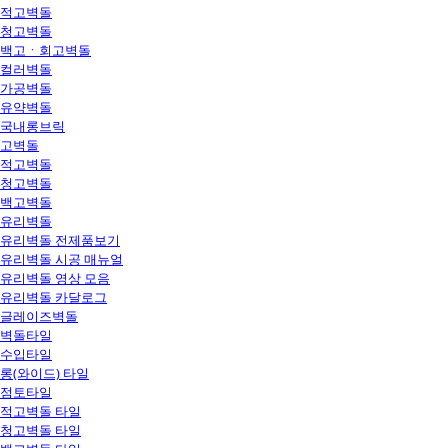
적고벽돌
청고벽돌
백고ㆍ회고벽돌
컬러벽돌
가공벽돌
유약벽돌
국내롱브릭
고벽돌
적고벽돌
청고벽돌
백고벽돌
유리벽돌
유리벽돌 전제품보기
유리벽돌 시공 매뉴얼
유리벽돌 영상 모음
유리벽돌 카달로그
글레이즈벽돌
벽돌타일
수입타일
롱(와이드) 타일
점토타일
적고벽돌 타일
청고벽돌 타일