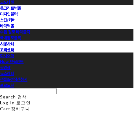
모노타일
콘크리트벽돌
디자인블럭
스킨/커버
바닥벽돌
수입 점토 바닥블럭
국내점토블록
시공사례
고객센터
회사소개
Now 브릭랜드
동영상
뉴스레터
샘플&견적신청서
프로모션
Search
검색
Log In
로그인
Cart
장바구니