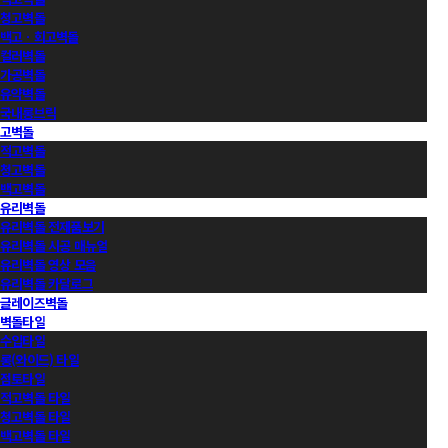
청고벽돌
백고ㆍ회고벽돌
컬러벽돌
가공벽돌
유약벽돌
국내롱브릭
고벽돌
적고벽돌
청고벽돌
백고벽돌
유리벽돌
유리벽돌 전제품보기
유리벽돌 시공 매뉴얼
유리벽돌 영상 모음
유리벽돌 카달로그
글레이즈벽돌
벽돌타일
수입타일
롱(와이드) 타일
점토타일
적고벽돌 타일
청고벽돌 타일
백고벽돌 타일