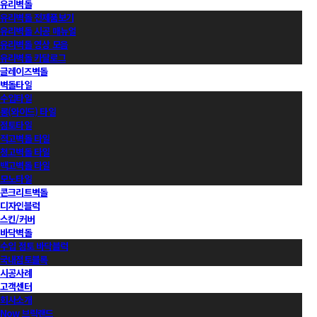
유리벽돌
유리벽돌 전제품보기
유리벽돌 시공 매뉴얼
유리벽돌 영상 모음
유리벽돌 카달로그
글레이즈벽돌
벽돌타일
수입타일
롱(와이드) 타일
점토타일
적고벽돌 타일
청고벽돌 타일
백고벽돌 타일
모노타일
콘크리트벽돌
디자인블럭
스킨/커버
바닥벽돌
수입 점토 바닥블럭
국내점토블록
시공사례
고객센터
회사소개
Now 브릭랜드