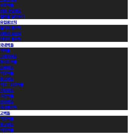
호주벽돌
이외 수입벽돌
컬러별 살펴보기
유럽롱브릭
벨기에 롱브릭
이태리 롱브릭
덴마크 롱브릭
국내벽돌
적벽돌
그레이벽돌
화이트벽돌
블랙벽돌
적고벽돌
청고벽돌
백고ㆍ회고벽돌
컬러벽돌
가공벽돌
유약벽돌
국내롱브릭
고벽돌
적고벽돌
청고벽돌
백고벽돌