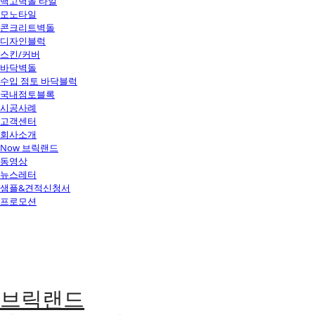
백고벽돌 타일
모노타일
콘크리트벽돌
디자인블럭
스킨/커버
바닥벽돌
수입 점토 바닥블럭
국내점토블록
시공사례
고객센터
회사소개
Now 브릭랜드
동영상
뉴스레터
샘플&견적신청서
프로모션
브릭랜드