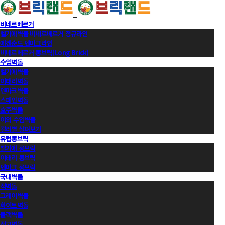
비네르베르거
벨기에벽돌 비네르베르거 정규라인
에겐순드 덴마크라인
비네르베르거 롱브릭(Long Brick)
수입벽돌
벨기에벽돌
이태리벽돌
덴마크벽돌
스페인벽돌
호주벽돌
이외 수입벽돌
컬러별 살펴보기
유럽롱브릭
벨기에 롱브릭
이태리 롱브릭
덴마크 롱브릭
국내벽돌
적벽돌
그레이벽돌
화이트벽돌
블랙벽돌
적고벽돌