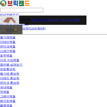
비네르베르거
벨기에벽돌 비네르베르거 정규라인
BLT01 점토30 레드 240 / (1box) 14,300원
에겐순드 덴마크라인
비네르베르거 롱브릭(Long Brick)
전
화
상
담
수입벽돌
벨기에벽돌
이태리벽돌
덴마크벽돌
스페인벽돌
호주벽돌
이외 수입벽돌
컬러별 살펴보기
유럽롱브릭
벨기에 롱브릭
이태리 롱브릭
덴마크 롱브릭
국내벽돌
적벽돌
그레이벽돌
화이트벽돌
블랙벽돌