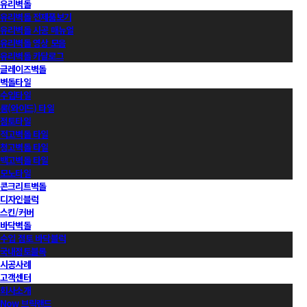
유리벽돌
유리벽돌 전제품보기
유리벽돌 시공 매뉴얼
유리벽돌 영상 모음
유리벽돌 카달로그
글레이즈벽돌
벽돌타일
수입타일
롱(와이드) 타일
점토타일
적고벽돌 타일
청고벽돌 타일
백고벽돌 타일
모노타일
콘크리트벽돌
디자인블럭
스킨/커버
바닥벽돌
수입 점토 바닥블럭
국내점토블록
시공사례
고객센터
회사소개
Now 브릭랜드