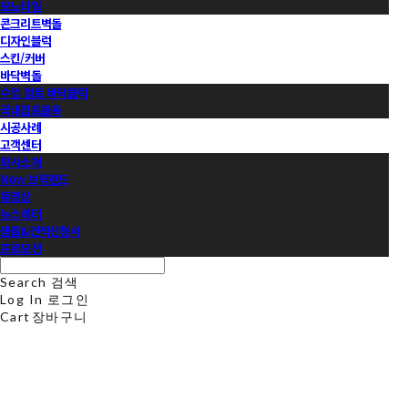
모노타일
콘크리트벽돌
디자인블럭
스킨/커버
바닥벽돌
수입 점토 바닥블럭
국내점토블록
시공사례
고객센터
회사소개
Now 브릭랜드
동영상
뉴스레터
샘플&견적신청서
프로모션
Search
검색
Log In
로그인
Cart
장바구니