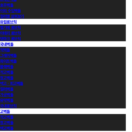
호주벽돌
이외 수입벽돌
컬러별 살펴보기
유럽롱브릭
벨기에 롱브릭
이태리 롱브릭
덴마크 롱브릭
국내벽돌
적벽돌
그레이벽돌
화이트벽돌
블랙벽돌
적고벽돌
청고벽돌
백고ㆍ회고벽돌
컬러벽돌
가공벽돌
유약벽돌
국내롱브릭
고벽돌
적고벽돌
청고벽돌
백고벽돌