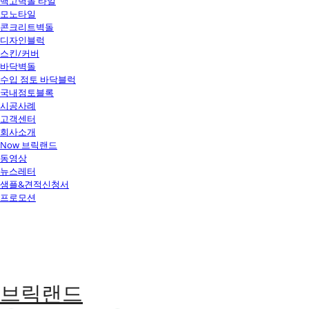
백고벽돌 타일
모노타일
콘크리트벽돌
디자인블럭
스킨/커버
바닥벽돌
수입 점토 바닥블럭
국내점토블록
시공사례
고객센터
회사소개
Now 브릭랜드
동영상
뉴스레터
샘플&견적신청서
프로모션
브릭랜드