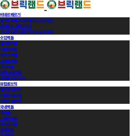
비네르베르거
벨기에벽돌 비네르베르거 정규라인
에겐순드 덴마크라인
비네르베르거 롱브릭(Long Brick)
수입벽돌
벨기에벽돌
이태리벽돌
덴마크벽돌
스페인벽돌
호주벽돌
이외 수입벽돌
컬러별 살펴보기
유럽롱브릭
벨기에 롱브릭
이태리 롱브릭
덴마크 롱브릭
국내벽돌
적벽돌
그레이벽돌
화이트벽돌
블랙벽돌
적고벽돌