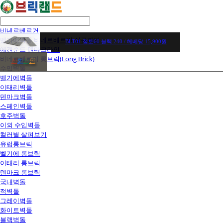
비네르베르거
벨기에벽돌 비네르베르거 정규라인
BLT01 점토60 블랙 240 / 헤베당 15,900원
에겐순드 덴마크라인
비네르베르거 롱브릭(Long Brick)
전
화
상
담
수입벽돌
벨기에벽돌
이태리벽돌
덴마크벽돌
스페인벽돌
호주벽돌
이외 수입벽돌
컬러별 살펴보기
유럽롱브릭
벨기에 롱브릭
이태리 롱브릭
덴마크 롱브릭
국내벽돌
적벽돌
그레이벽돌
화이트벽돌
블랙벽돌