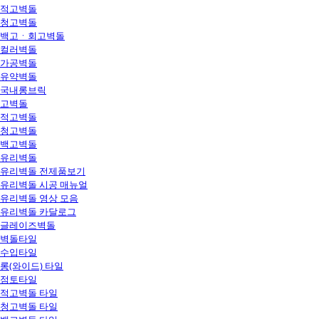
적고벽돌
청고벽돌
백고ㆍ회고벽돌
컬러벽돌
가공벽돌
유약벽돌
국내롱브릭
고벽돌
적고벽돌
청고벽돌
백고벽돌
유리벽돌
유리벽돌 전제품보기
유리벽돌 시공 매뉴얼
유리벽돌 영상 모음
유리벽돌 카달로그
글레이즈벽돌
벽돌타일
수입타일
롱(와이드) 타일
점토타일
적고벽돌 타일
청고벽돌 타일