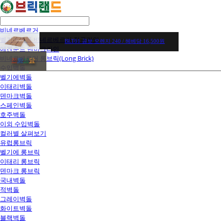
비네르베르거
벨기에벽돌 비네르베르거 정규라인
BLT01 곰보 오렌지 240 / 헤베당 16,500원
에겐순드 덴마크라인
비네르베르거 롱브릭(Long Brick)
전
화
상
담
수입벽돌
벨기에벽돌
이태리벽돌
덴마크벽돌
스페인벽돌
호주벽돌
이외 수입벽돌
컬러별 살펴보기
유럽롱브릭
벨기에 롱브릭
이태리 롱브릭
덴마크 롱브릭
국내벽돌
적벽돌
그레이벽돌
화이트벽돌
블랙벽돌