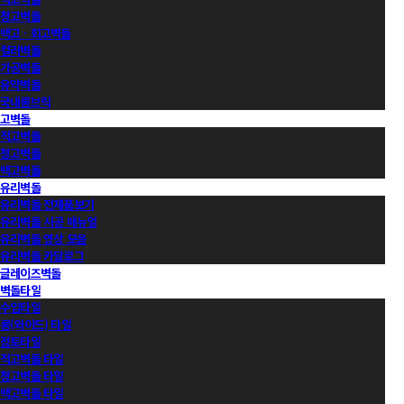
청고벽돌
백고ㆍ회고벽돌
컬러벽돌
가공벽돌
유약벽돌
국내롱브릭
고벽돌
적고벽돌
청고벽돌
백고벽돌
유리벽돌
유리벽돌 전제품보기
유리벽돌 시공 매뉴얼
유리벽돌 영상 모음
유리벽돌 카달로그
글레이즈벽돌
벽돌타일
수입타일
롱(와이드) 타일
점토타일
적고벽돌 타일
청고벽돌 타일
백고벽돌 타일