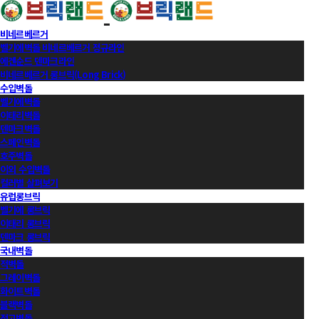
비네르베르거
벨기에벽돌 비네르베르거 정규라인
에겐순드 덴마크라인
비네르베르거 롱브릭(Long Brick)
수입벽돌
벨기에벽돌
이태리벽돌
덴마크벽돌
스페인벽돌
호주벽돌
이외 수입벽돌
컬러별 살펴보기
유럽롱브릭
벨기에 롱브릭
이태리 롱브릭
덴마크 롱브릭
국내벽돌
적벽돌
그레이벽돌
화이트벽돌
블랙벽돌
적고벽돌