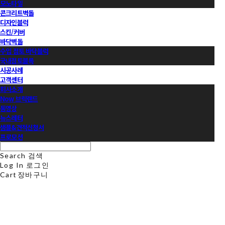
모노타일
콘크리트벽돌
디자인블럭
스킨/커버
바닥벽돌
수입 점토 바닥블럭
국내점토블록
시공사례
고객센터
회사소개
Now 브릭랜드
동영상
뉴스레터
샘플&견적신청서
프로모션
Search
검색
Log In
로그인
Cart
장바구니