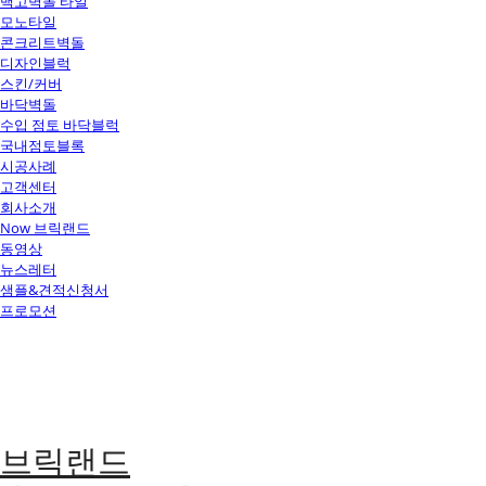
백고벽돌 타일
모노타일
콘크리트벽돌
디자인블럭
스킨/커버
바닥벽돌
수입 점토 바닥블럭
국내점토블록
시공사례
고객센터
회사소개
Now 브릭랜드
동영상
뉴스레터
샘플&견적신청서
프로모션
브릭랜드