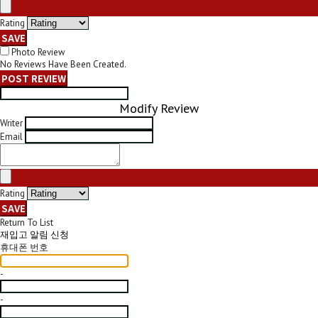
Rating
SAVE
Photo Review
No Reviews Have Been Created.
POST REVIEW
Modify Review
Writer
Email
Rating
SAVE
Return To List
재입고 알림 신청
휴대폰 번호
-
-