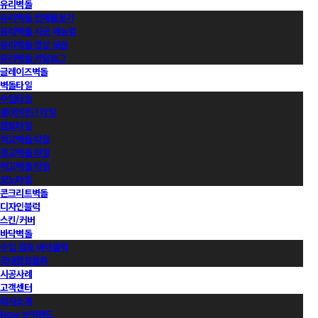
유리벽돌
유리벽돌 전제품보기
유리벽돌 시공 매뉴얼
유리벽돌 영상 모음
유리벽돌 카달로그
글레이즈벽돌
벽돌타일
수입타일
롱(와이드) 타일
점토타일
적고벽돌 타일
청고벽돌 타일
백고벽돌 타일
모노타일
콘크리트벽돌
디자인블럭
스킨/커버
바닥벽돌
수입 점토 바닥블럭
국내점토블록
시공사례
고객센터
회사소개
Now 브릭랜드