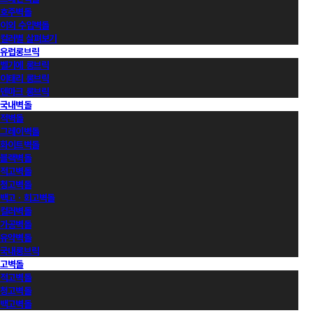
호주벽돌
이외 수입벽돌
컬러별 살펴보기
유럽롱브릭
벨기에 롱브릭
이태리 롱브릭
덴마크 롱브릭
국내벽돌
적벽돌
그레이벽돌
화이트벽돌
블랙벽돌
적고벽돌
청고벽돌
백고ㆍ회고벽돌
컬러벽돌
가공벽돌
유약벽돌
국내롱브릭
고벽돌
적고벽돌
청고벽돌
백고벽돌