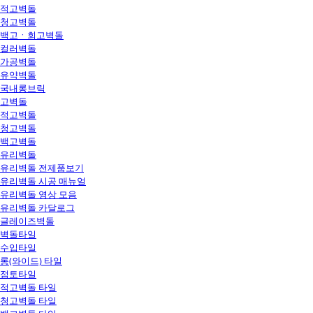
적고벽돌
청고벽돌
백고ㆍ회고벽돌
컬러벽돌
가공벽돌
유약벽돌
국내롱브릭
고벽돌
적고벽돌
청고벽돌
백고벽돌
유리벽돌
유리벽돌 전제품보기
유리벽돌 시공 매뉴얼
유리벽돌 영상 모음
유리벽돌 카달로그
글레이즈벽돌
벽돌타일
수입타일
롱(와이드) 타일
점토타일
적고벽돌 타일
청고벽돌 타일