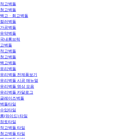
적고벽돌
청고벽돌
백고ㆍ회고벽돌
컬러벽돌
가공벽돌
유약벽돌
국내롱브릭
고벽돌
적고벽돌
청고벽돌
백고벽돌
유리벽돌
유리벽돌 전제품보기
유리벽돌 시공 매뉴얼
유리벽돌 영상 모음
유리벽돌 카달로그
글레이즈벽돌
벽돌타일
수입타일
롱(와이드) 타일
점토타일
적고벽돌 타일
청고벽돌 타일