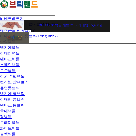
비네르베르거
벨기에벽돌 비네르베르거 정규라인
BLT01 C파벽돌 레드 210 / 헤베당 15,400원
에겐순드 덴마크라인
비네르베르거 롱브릭(Long Brick)
전
화
상
담
수입벽돌
벨기에벽돌
이태리벽돌
덴마크벽돌
스페인벽돌
호주벽돌
이외 수입벽돌
컬러별 살펴보기
유럽롱브릭
벨기에 롱브릭
이태리 롱브릭
덴마크 롱브릭
국내벽돌
적벽돌
그레이벽돌
화이트벽돌
블랙벽돌