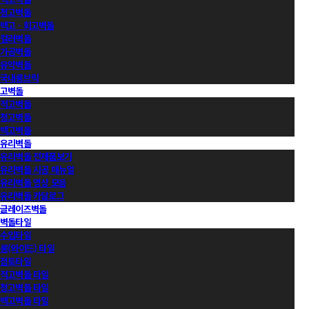
청고벽돌
백고ㆍ회고벽돌
컬러벽돌
가공벽돌
유약벽돌
국내롱브릭
고벽돌
적고벽돌
청고벽돌
백고벽돌
유리벽돌
유리벽돌 전제품보기
유리벽돌 시공 매뉴얼
유리벽돌 영상 모음
유리벽돌 카달로그
글레이즈벽돌
벽돌타일
수입타일
롱(와이드) 타일
점토타일
적고벽돌 타일
청고벽돌 타일
백고벽돌 타일