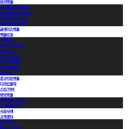
유리벽돌
유리벽돌 전제품보기
유리벽돌 시공 매뉴얼
유리벽돌 영상 모음
유리벽돌 카달로그
글레이즈벽돌
벽돌타일
수입타일
롱(와이드) 타일
점토타일
적고벽돌 타일
청고벽돌 타일
백고벽돌 타일
모노타일
콘크리트벽돌
디자인블럭
스킨/커버
바닥벽돌
수입 점토 바닥블럭
국내점토블록
시공사례
고객센터
회사소개
Now 브릭랜드