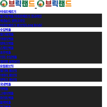
비네르베르거
벨기에벽돌 비네르베르거 정규라인
에겐순드 덴마크라인
비네르베르거 롱브릭(Long Brick)
수입벽돌
벨기에벽돌
이태리벽돌
덴마크벽돌
스페인벽돌
호주벽돌
이외 수입벽돌
컬러별 살펴보기
유럽롱브릭
벨기에 롱브릭
이태리 롱브릭
덴마크 롱브릭
국내벽돌
적벽돌
그레이벽돌
화이트벽돌
블랙벽돌
적고벽돌