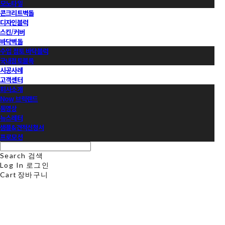
모노타일
콘크리트벽돌
디자인블럭
스킨/커버
바닥벽돌
수입 점토 바닥블럭
국내점토블록
시공사례
고객센터
회사소개
Now 브릭랜드
동영상
뉴스레터
샘플&견적신청서
프로모션
Search
검색
Log In
로그인
Cart
장바구니