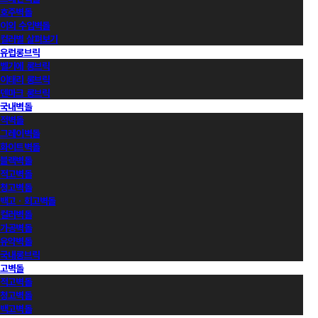
호주벽돌
이외 수입벽돌
컬러별 살펴보기
유럽롱브릭
벨기에 롱브릭
이태리 롱브릭
덴마크 롱브릭
국내벽돌
적벽돌
그레이벽돌
화이트벽돌
블랙벽돌
적고벽돌
청고벽돌
백고ㆍ회고벽돌
컬러벽돌
가공벽돌
유약벽돌
국내롱브릭
고벽돌
적고벽돌
청고벽돌
백고벽돌