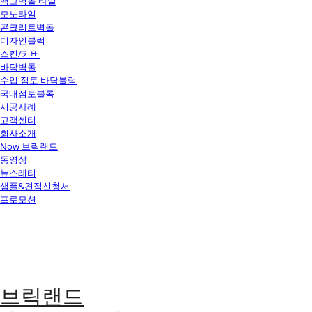
백고벽돌 타일
모노타일
콘크리트벽돌
디자인블럭
스킨/커버
바닥벽돌
수입 점토 바닥블럭
국내점토블록
시공사례
고객센터
회사소개
Now 브릭랜드
동영상
뉴스레터
샘플&견적신청서
프로모션
브릭랜드