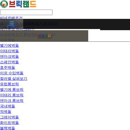
비네르베르거
벨기에벽돌 비네르베르거 정규라인
에겐순드 덴마크라인
비네르베르거 롱브릭(Long Brick)
전
화
상
담
수입벽돌
벨기에벽돌
이태리벽돌
덴마크벽돌
스페인벽돌
호주벽돌
이외 수입벽돌
컬러별 살펴보기
유럽롱브릭
벨기에 롱브릭
이태리 롱브릭
덴마크 롱브릭
국내벽돌
적벽돌
그레이벽돌
화이트벽돌
블랙벽돌