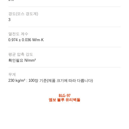
경도(모스 경도계)
3
열전도 계수
0.974 ± 0.036 W/m·K
평균 압축 강도
확인필요 N/mm²
무게
제품 크기에 따라 다릅니다)
230 kg/m² : 100장 기준(
BLG-97
엠보 블루 유리벽돌