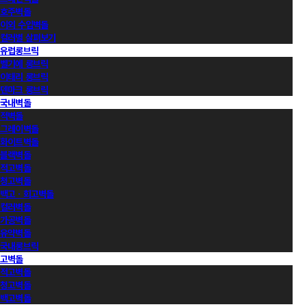
호주벽돌
이외 수입벽돌
컬러별 살펴보기
유럽롱브릭
벨기에 롱브릭
이태리 롱브릭
덴마크 롱브릭
국내벽돌
적벽돌
그레이벽돌
화이트벽돌
블랙벽돌
적고벽돌
청고벽돌
백고ㆍ회고벽돌
컬러벽돌
가공벽돌
유약벽돌
국내롱브릭
고벽돌
적고벽돌
청고벽돌
백고벽돌