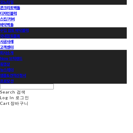
모노타일
콘크리트벽돌
디자인블럭
스킨/커버
바닥벽돌
수입 점토 바닥블럭
국내점토블록
시공사례
고객센터
회사소개
Now 브릭랜드
동영상
뉴스레터
샘플&견적신청서
프로모션
Search
검색
Log In
로그인
Cart
장바구니