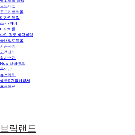
백고벽돌 타일
모노타일
콘크리트벽돌
디자인블럭
스킨/커버
바닥벽돌
수입 점토 바닥블럭
국내점토블록
시공사례
고객센터
회사소개
Now 브릭랜드
동영상
뉴스레터
샘플&견적신청서
프로모션
브릭랜드