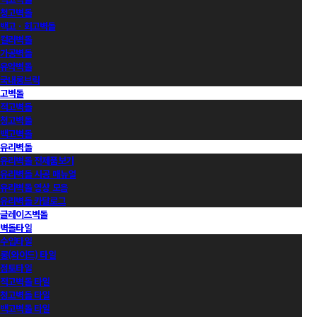
청고벽돌
백고ㆍ회고벽돌
컬러벽돌
가공벽돌
유약벽돌
국내롱브릭
고벽돌
적고벽돌
청고벽돌
백고벽돌
유리벽돌
유리벽돌 전제품보기
유리벽돌 시공 매뉴얼
유리벽돌 영상 모음
유리벽돌 카달로그
글레이즈벽돌
벽돌타일
수입타일
롱(와이드) 타일
점토타일
적고벽돌 타일
청고벽돌 타일
백고벽돌 타일