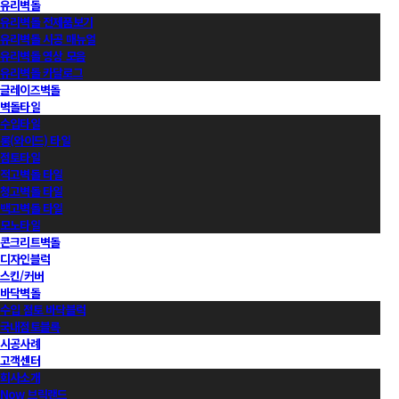
유리벽돌
유리벽돌 전제품보기
유리벽돌 시공 매뉴얼
유리벽돌 영상 모음
유리벽돌 카달로그
글레이즈벽돌
벽돌타일
수입타일
롱(와이드) 타일
점토타일
적고벽돌 타일
청고벽돌 타일
백고벽돌 타일
모노타일
콘크리트벽돌
디자인블럭
스킨/커버
바닥벽돌
수입 점토 바닥블럭
국내점토블록
시공사례
고객센터
회사소개
Now 브릭랜드