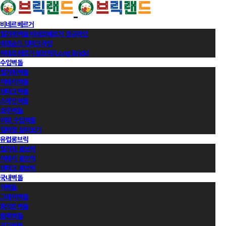
비네르베르거
벨기에벽돌 비네르베르거 정규라인
에겐순드 덴마크라인
비네르베르거 롱브릭(Long Brick)
수입벽돌
벨기에벽돌
이태리벽돌
덴마크벽돌
스페인벽돌
호주벽돌
이외 수입벽돌
컬러별 살펴보기
유럽롱브릭
벨기에 롱브릭
이태리 롱브릭
덴마크 롱브릭
국내벽돌
적벽돌
그레이벽돌
화이트벽돌
블랙벽돌
적고벽돌