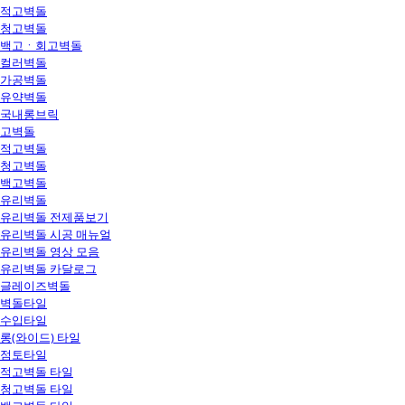
적고벽돌
청고벽돌
백고ㆍ회고벽돌
컬러벽돌
가공벽돌
유약벽돌
국내롱브릭
고벽돌
적고벽돌
청고벽돌
백고벽돌
유리벽돌
유리벽돌 전제품보기
유리벽돌 시공 매뉴얼
유리벽돌 영상 모음
유리벽돌 카달로그
글레이즈벽돌
벽돌타일
수입타일
롱(와이드) 타일
점토타일
적고벽돌 타일
청고벽돌 타일